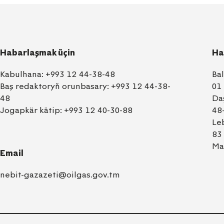
Habarlaşmak üçin
Ha
Kabulhana:
+993 12 44-38-48
Ba
Baş redaktoryň orunbasary:
+993 12 44-38-
01
48
Da
Jogapkär kätip:
+993 12 40-30-88
48
Le
83
Ma
Email
nebit-gazazeti@oilgas.gov.tm