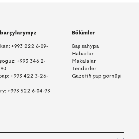
barçylarymyz
Bölümler
lkan:
+993 222 6-09-
Baş sahypa
Habarlar
şoguz:
+993 346 2-
Makalalar
-90
Tenderler
bap:
+993 422 3-26-
Gazetiň çap görnüşi
ry:
+993 522 6-04-93