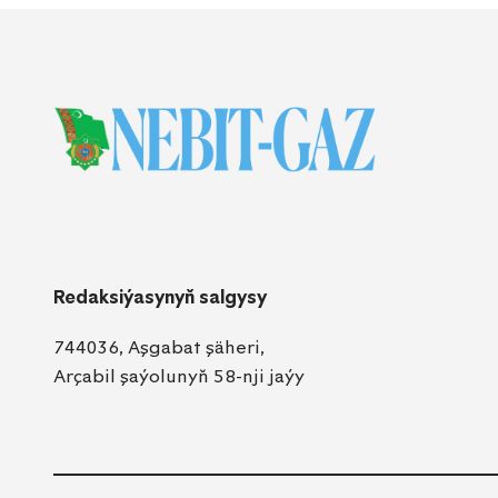
Redaksiýasynyň salgysy
744036, Aşgabat şäheri,
Arçabil şaýolunyň 58-nji jaýy