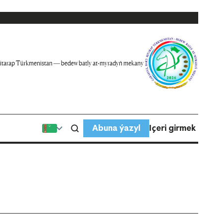
itarap Türkmenistan — bedew batly at-myradyň mekany
Abuna ýazyl
Içeri girmek