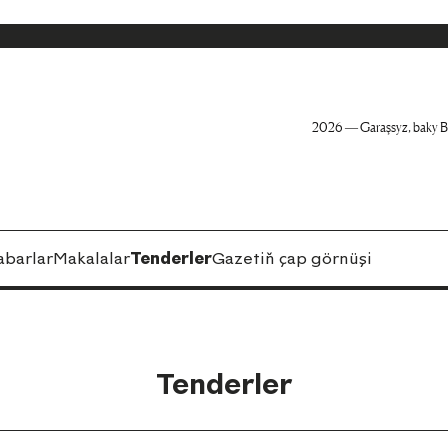
2026 — Garaşsyz, baky B
abarlar
Makalalar
Tenderler
Gazetiň çap görnüşi
Tenderler