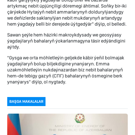
artykmaç nebit üpjünçiligi döremegi ähtimal. Soňky bir-iki
çärýekde Hytaýyň nebit ammarlarynyň doldurylýandygy
we deňizlerde saklanylýan nebit mukdarynyň artandygy
hem ýagdaýy belli bir derejede üýtgedýär" diýip, ol belledi.
Sawan şeýle hem häzirki makroykdysady we geosyýasy
ýagdaýlaryň bahalaryň ýokarlanmagyna täsir edýändigini
aýtdy.
"Gysga we orta möhletleýin geljekde käbir ýeňil bolmajak
ýagdaýlaryň bolup biljekdigine ynanýaryn. Emma
uzakmöhletleýin nukdaýnazardan biz nebit bahalarynyň
hem-de tebigy gazyň (СПГ) bahalarynyň ösmegine berk
ynanýarys" diýip, ol nygtady.
BAŞGA MAKALALAR