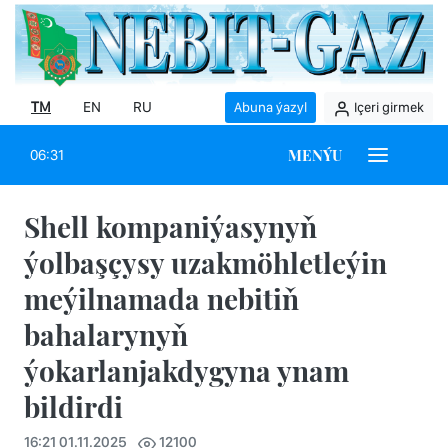
TM
EN
RU
Abuna ýazyl
Içeri girmek
MENÝU
06:31
Shell kompaniýasynyň
ýolbaşçysy uzakmöhletleýin
meýilnamada nebitiň
bahalarynyň
ýokarlanjakdygyna ynam
bildirdi
16:21 01.11.2025
12100