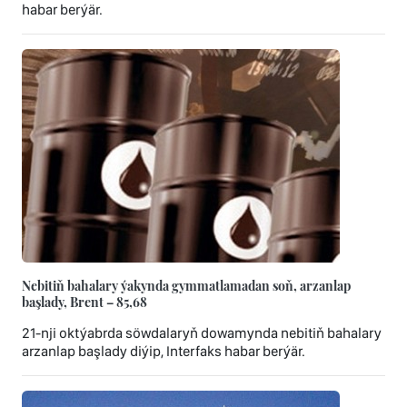
habar berýär.
Nebitiň bahalary ýakynda gymmatlamadan soň, arzanlap
başlady, Brent – 85,68
21-nji oktýabrda söwdalaryň dowamynda nebitiň bahalary
arzanlap başlady diýip, Interfaks habar berýär.