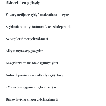
täsirleri bilen paýlaşdy
Ýokary netijeler aýdyň maksatlara atarýar
Seýdiniň bitumy: önümçilik ösüşli depginde
Nebitçileriň netijeli zähmeti
Alkyşa mynasyp gazçylar
Gazçylaryň maksada okgunly işleri
Goturdepäniň «gara altynly» guýulary
«Mawy ýangyjyň» möçberi artýar
Burawlaýjylaryň göreldeli zähmeti