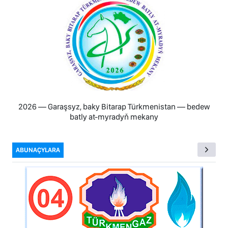
2026 — Garaşsyz, baky Bitarap Türkmenistan — bedew
batly at-myradyň mekany
ABUNAÇYLARA