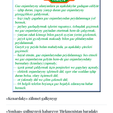
«Kenardaky» zähmet galkynyşy
«Yonhap» gullugynyň habarçysy Türkmenistan baradaky