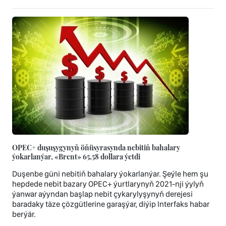
OPEC+ duşuşygynyň öňüsyrasynda nebitiň bahalary
ýokarlanýar, «Brent» 65,58 dollara ýetdi
Duşenbe güni nebitiň bahalary ýokarlanýar. Şeýle hem şu
hepdede nebit bazary OPEC+ ýurtlarynyň 2021-nji ýylyň
ýanwar aýyndan başlap nebit çykarylyşynyň derejesi
baradaky täze çözgütlerine garaşýar, diýip Interfaks habar
berýär.