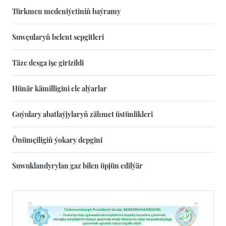
Türkmen medeniýetiniň baýramy
Suwçularyň belent sepgitleri
Täze desga işe girizildi
Hünär kämilligini ele alýarlar
Guýulary abatlaýjylaryň zähmet üstünlikleri
Önümçiligiň ýokary depgini
Suwuklandyrylan gaz bilen üpjün edilýär