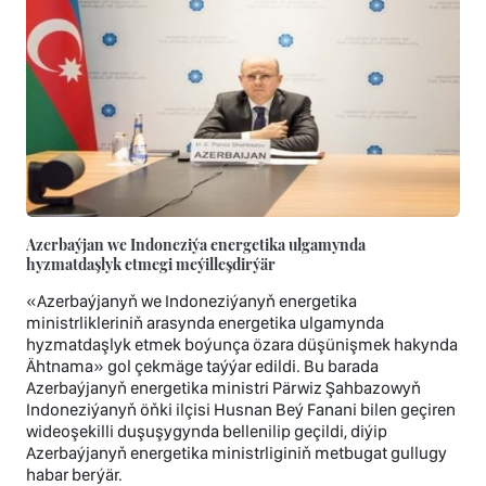
Azerbaýjan we Indoneziýa energetika ulgamynda
hyzmatdaşlyk etmegi meýilleşdirýär
«Azerbaýjanyň we Indoneziýanyň energetika
ministrlikleriniň arasynda energetika ulgamynda
hyzmatdaşlyk etmek boýunça özara düşünişmek hakynda
Ähtnama» gol çekmäge taýýar edildi. Bu barada
Azerbaýjanyň energetika ministri Pärwiz Şahbazowyň
Indoneziýanyň öňki ilçisi Husnan Beý Fanani bilen geçiren
wideoşekilli duşuşygynda bellenilip geçildi, diýip
Azerbaýjanyň energetika ministrliginiň metbugat gullugy
habar berýär.