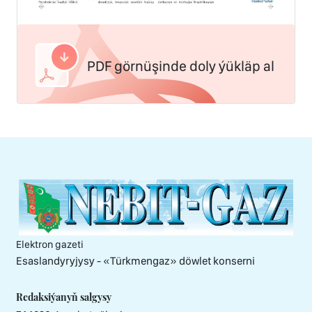
PDF görnüşinde doly ýükläp al
Elektron gazeti
Esaslandyryjysy - «Тürkmengaz» döwlet konserni
Redaksiýanyň salgysy