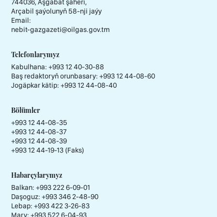
744036, Aşgabat şäheri,
Arçabil şaýolunyň 58-nji jaýy
Email:
nebit-gazgazeti@oilgas.gov.tm
Telefonlarymyz
Kabulhana:
+993 12 40-30-88
Baş redaktoryň orunbasary:
+993 12 44-08-60
Jogäpkar kätip:
+993 12 44-08-40
Bölümler
+993 12 44-08-35
+993 12 44-08-37
+993 12 44-08-39
+993 12 44-19-13 (Faks)
Habarçylarymyz
Balkan: +993 222 6-09-01
Daşoguz: +993 346 2-48-90
Lebap: +993 422 3-26-83
Mary: +993 522 6-04-93