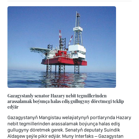
Gazagystanly senator Hazary nebit tegmillerinden
arassalamak boýunça halas ediş gullugyny döretmegi teklip
edýär
Gazagystanyň Mangistau welaýatynyň portlarynda Hazary
nebit tegmillerinden arassalamak boýunça halas ediş
gullugyny döretmek gerek. Senatyň deputaty Suindik
Aldaşew şeýle pikir edýär. Muny Interfaks – Gazagystan