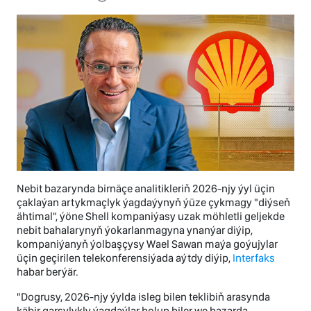
Nebit bazarynda birnäçe analitikleriň 2026-njy ýyl üçin
çaklaýan artykmaçlyk ýagdaýynyň ýüze çykmagy "diýseň
ähtimal", ýöne Shell kompaniýasy uzak möhletli geljekde
nebit bahalarynyň ýokarlanmagyna ynanýar diýip,
kompaniýanyň ýolbaşçysy Wael Sawan maýa goýujylar
üçin geçirilen telekonferensiýada aýtdy diýip,
Interfaks
habar berýär.
"Dogrusy, 2026-njy ýylda isleg bilen teklibiň arasynda
käbir garşylykly ýagdaýlar bolup biler we bazarda