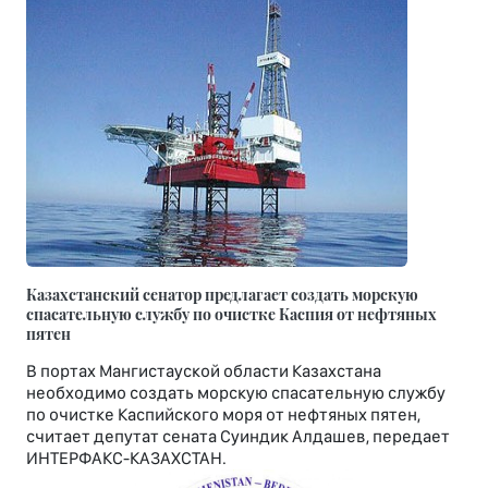
Казахстанский сенатор предлагает создать морскую
спасательную службу по очистке Каспия от нефтяных
пятен
В портах Мангистауской области Казахстана
необходимо создать морскую спасательную службу
по очистке Каспийского моря от нефтяных пятен,
считает депутат сената Суиндик Алдашев, передает
ИНТЕРФАКС-КАЗАХСТАН.