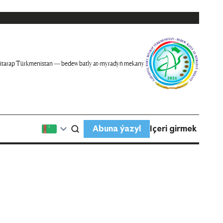
itarap Türkmenistan — bedew batly at-myradyň mekany
Abuna ýazyl
Içeri girmek