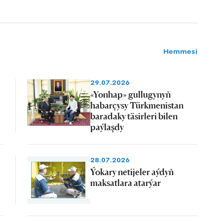
Hemmesi
29.07.2026
«Yonhap» gullugynyň
habarçysy Türkmenistan
baradaky täsirleri bilen
paýlaşdy
28.07.2026
Ýokary netijeler aýdyň
maksatlara atarýar