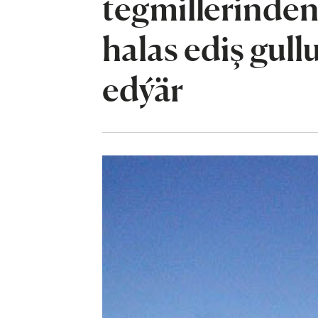
tegmillerinde
halas ediş gul
edýär