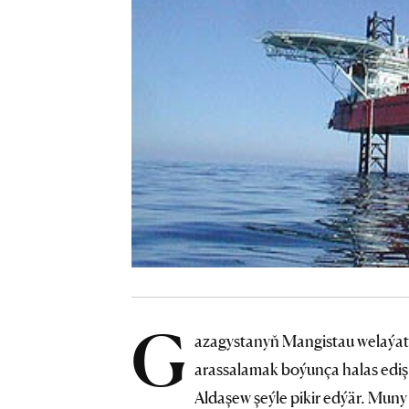
G
azagystanyň Mangistau welaýat
arassalamak boýunça halas ediş
Aldaşew şeýle pikir edýär. Muny