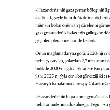
«Hazar deňziniň gazagystan böleginiň ägirt
azaltmak, şeýle hem deňizde iri möçberli
mümkin bolan öňüni alyş çärelerini gör
gazagystan deňiz halas ediş gullugyny dö
geçirilen plenar mejlisinde belledi.
Onuň maglumatlaryna görä, 2020-nji ýyl
nebit çykarylyp, şolardan 2,2 mln tonnasy
birlikde 2020-nji ýylda Aktau we Kuryk por
ýaly, 2025-nji ýyla çenli bu görkeziji iki e
Hazaryň hapalanmak howpy ýokarlanýar
«Hazar deňziniň hapalanmagynyň esasy 
nebit önümleriniň dökülmegi. Tegmilleri 