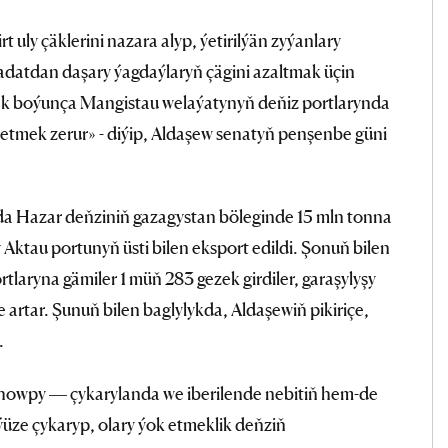
 uly çäklerini nazara alyp, ýetirilýän zyýanlary
 adatdan daşary ýagdaýlaryň çägini azaltmak üçin
mek boýunça Mangistau welaýatynyň deňiz portlarynda
retmek zerur» - diýip, Aldaşew senatyň penşenbe güni
da Hazar deňziniň gazagystan böleginde 15 mln tonna
 Aktau portunyň üsti bilen eksport edildi. Şonuň bilen
tlaryna gämiler 1 müň 283 gezek girdiler, garaşylyşy
sse artar. Şunuň bilen baglylykda, Aldaşewiň pikiriçe,
.
howpy — çykarylanda we iberilende nebitiň hem-de
ýüze çykaryp, olary ýok etmeklik deňziň