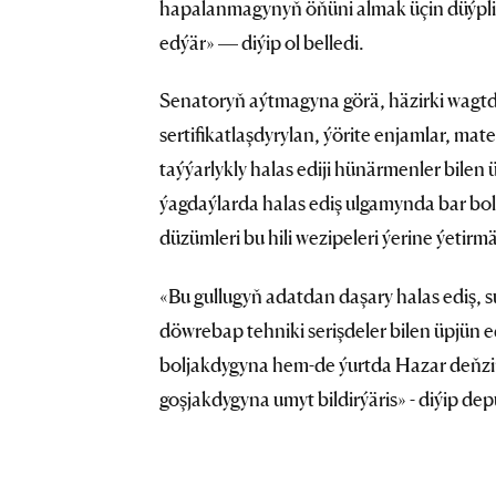
hapalanmagynyň öňüni almak üçin düýpli g
edýär» — diýip ol belledi.
Senatoryň aýtmagyna görä, häzirki wagtd
sertifikatlaşdyrylan, ýörite enjamlar, mat
taýýarlykly halas ediji hünärmenler bilen
ýagdaýlarda halas ediş ulgamynda bar bola
düzümleri bu hili wezipeleri ýerine ýetirm
«Bu gullugyň adatdan daşary halas ediş, 
döwrebap tehniki serişdeler bilen üpjün 
boljakdygyna hem-de ýurtda Hazar deňz
goşjakdygyna umyt bildirýäris» - diýip dep