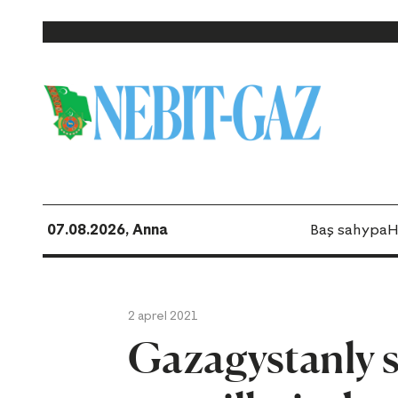
07.08.2026, Anna
Baş sahypa
H
2 aprel 2021
Gazagystanly 