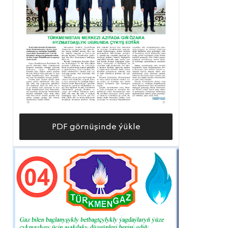
PDF görnüşinde ýükle