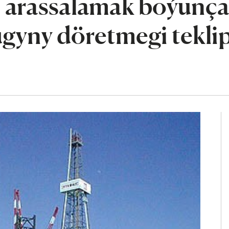
n arassalamak boýunç
lugyny döretmegi tekli