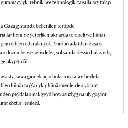
uramaçylyk, tehniki we tehnologiki tagallalary talap
a Gazagystanda bellenilen tertipde
eriallar hem-de ýeterlik mukdarda tejribeli we hünär
 üpjün edilen edaralar ýok. Ýurduň adatdan daşary
n düzümler we serişdeler, şol sanda dessin halas ediş
äge ukyply däl.
suwasty, suwa girmek üçin buksirowka we beýleki
edilen hünär taýýarlykly hünärmenlerden ybarat
inden peýdalanmaklygyň howpsuzlygyna uly goşant
utat sözüni jemledi.