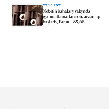
22.10.2021
Nebitiň bahalary ýakynda
gymmatlamadan soň, arzanlap
başlady, Brent – 85,68