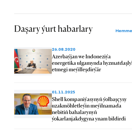
Daşary ýurt habarlary
Hemme
26.08.2020
Azerbaýjan we Indoneziýa
energetika ulgamynda hyzmatdaşly
etmegi meýilleşdirýär
01.11.2025
Shell kompaniýasynyň ýolbaşçysy
uzakmöhletleýin meýilnamada
nebitiň bahalarynyň
ýokarlanjakdygyna ynam bildirdi