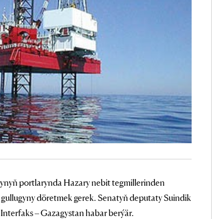
ynyň portlarynda Hazary nebit tegmillerinden
 gullugyny döretmek gerek. Senatyň deputaty Suindik
 Interfaks – Gazagystan habar berýär.