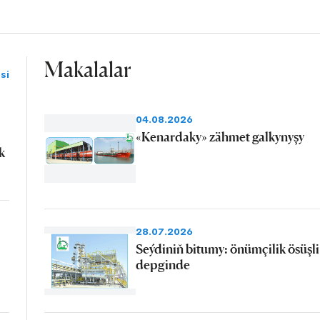
Makalalar
si
04.08.2026
«Kenardaky» zähmet galkynyşy
k
28.07.2026
Seýdiniň bitumy: önümçilik ösüşli
depginde