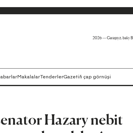
2026 — Garaşsyz, baky B
abarlar
Makalalar
Tenderler
Gazetiň çap görnüşi
senator Hazary nebit