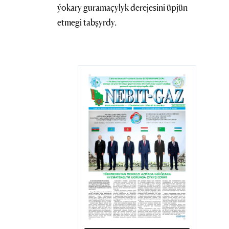
ýokary guramaçylyk derejesini üpjün
etmegi tabşyrdy.