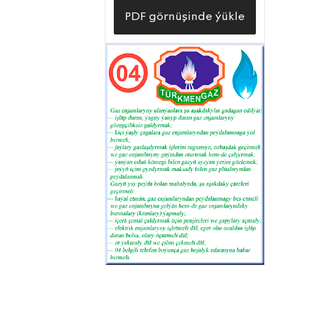
PDF görnüşinde ýükle