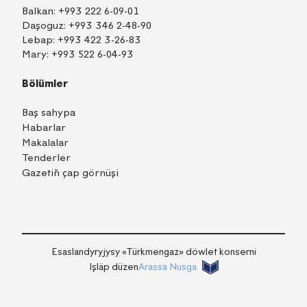
Balkan:
+993 222 6-09-01
Daşoguz:
+993 346 2-48-90
Lebap:
+993 422 3-26-83
Mary:
+993 522 6-04-93
Bölümler
Baş sahypa
Habarlar
Makalalar
Tenderler
Gazetiň çap görnüşi
TM
EN
RU
Içeri girmek
Esaslandyryjysy «Тürkmengaz» döwlet konserni
Işläp düzen
Arassa Nusga