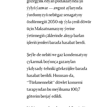
gözegçilik edýän pudaklarynda şu
ýylyň ýanwar — awgust aýlarynda
ýurdumyzyň nebitgaz senagatyny
ösdürmegiň 2030-njy ýyla çenli döwür
üçin Maksatnamasyny ýerine
ýetirmegiň çäklerinde alnyp barlan
işleriň jemleri barada hasabat berdi.
Şeýle-de nebiti we gaz kondensatyny
çykarmak boýunça gazanylan
ykdysady-tehniki görkezijiler barada
hasabat berildi. Hususan-da,
“Türkmennebit” döwlet konserni
tarapyndan bu meýilnama 100,7
göterim berjaý edildi.