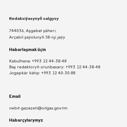
Redaksiýasynyň salgysy
744036, Aşgabat şäheri,
Arçabil şaýolunyň 58-nji jaýy
Habarlaşmak üçin
Kabulhana:
+993 12 44-38-48
Baş redaktoryň orunbasary:
+993 12 44-38-48
Jogapkär kätip:
+993 12 40-30-88
Email
nebit-gazazeti@oilgas.gov.tm
Habarçylarymyz