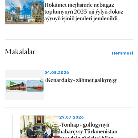
Hökümet mejlisinde nebitgaz
toplumynyň 2023-nji ýylyň dokuz
aýynyň işiniň jemleri jemlenildi
Makalalar
Hemmesi
04.08.2026
«Kenardaky» zähmet galkynyşy
29.07.2026
«Yonhap» gullugynyň
habarçysy Türkmenistan