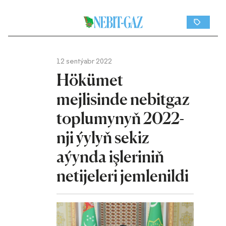
12 sentýabr 2022
Hökümet
mejlisinde nebitgaz
toplumynyň 2022-
nji ýylyň sekiz
aýynda işleriniň
netijeleri jemlenildi