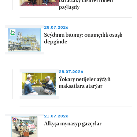
baradaky täsirleri bilen
paýlaşdy
28.07.2026
Seýdiniň bitumy: önümçilik ösüşli
depginde
28.07.2026
Ýokary netijeler aýdyň
maksatlara atarýar
21.07.2026
Alkyşa mynasyp gazçylar