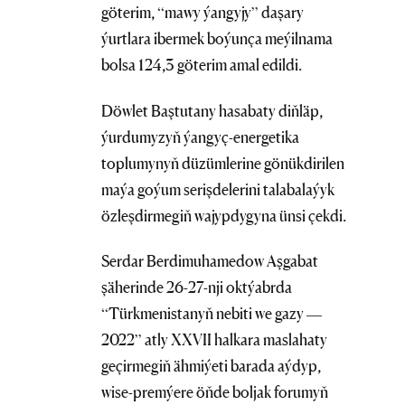
göterim, “mawy ýangyjy” daşary
ýurtlara ibermek boýunça meýilnama
bolsa 124,3 göterim amal edildi.
Döwlet Baştutany hasabaty diňläp,
ýurdumyzyň ýangyç-energetika
toplumynyň düzümlerine gönükdirilen
maýa goýum serişdelerini talabalaýyk
özleşdirmegiň wajypdygyna ünsi çekdi.
Serdar Berdimuhamedow Aşgabat
şäherinde 26-27-nji oktýabrda
“Türkmenistanyň nebiti we gazy —
2022” atly XXVII halkara maslahaty
geçirmegiň ähmiýeti barada aýdyp,
wise-premýere öňde boljak forumyň