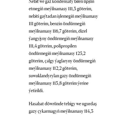
Nebit we gaz kondensaty bilen üpjün
etmegiň meýilnamasy 111,3 göterim,
nebiti gaýtadan işlemegiň meýilnamasy
111 göterim, benzin öndürmegiň
meýilnamasy 116,7 göterim, dizel
ýangyjyny öndürmegiň meýilnamasy
111,4 göterim, polipropilen
öndürmegiň meýilnamasy 125,2
göterim, çalgy ýaglaryny öndürmegiň
meýilnamasy 112,2 göterim,
suwuklandyrylan gazy öndürmegiň
meýilnamasy 113,8 göterim ýerine
ýetirildi.
Hasabat döwründe tebigy we ugurdaş
gazy çykarmagyň meýilnamasy 114,3