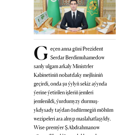
G
eçen anna güni Prezident
Serdar Berdimuhamedow
sanly ulgam arkaly Ministrler
Kabinetiniň nobatdaky mejlisiniň
geçirdi, onda şu ýylyň sekiz aýynda
ýerine ýetirilen işleriň jemleri
jemlenildi, ýurdumyzy durmuş-
ykdysady taýdan ösdürmegiň möhüm
wezipeleri ara alnyp maslahatlaşyldy.
Wise-premýer Ş.Abdrahmanow