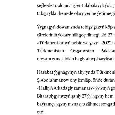
şeýle-de toplumda işleri talabalaýyk ýola
tabşyryklar hem-de olary ýerine ýetirmegi
Ýygnagyň dowamynda tebigy gazyň köp sa
çäreleriniň ýokary hilli geçirilmegi, 26-2
«Türkmenistanyň nebiti we gazy – 2022» 
Türkmenistan — Owganystan — Pakistan — 
dowam etmek bilen bagly alnyp barylýan i
Hasabat ýygnagynyň ahyrynda Türkmenist
Ş.Abdrahmanow ony jemläp, öňde duran w
«Halkyň Arkadagly zamanasy» ýylynyň gol
Bitaraplygymyzyň şanly 27 ýyllygyny hem-
baýramçylygyny mynasyp zähmet sowgatlar
etdi.