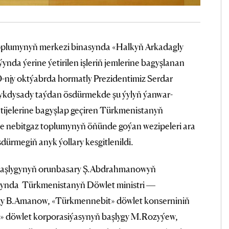
oplumynyň merkezi binasynda «Halkyň Arkadagly
nda ýerine ýetirilen işleriň jemlerine bagyşlanan
0-njy oktýabrda hormatly Prezidentimiz Serdar
dysady taýdan ösdürmekde şu ýylyň ýanwar-
netijelerine bagyşlap geçiren Türkmenistanyň
inde nebitgaz toplumynyň öňünde goýan wezipeleri ara
ürmegiň anyk ýollary kesgitlenildi.
 Başlygynyň orunbasary Ş.Abdrahmanowyň
agynda Türkmenistanyň Döwlet ministri —
gy B.Amanow, «Türkmennebit» döwlet konserniniň
» döwlet korporasiýasynyň başlygy M.Rozyýew,