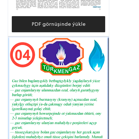
PDF görnüşinde ýükle