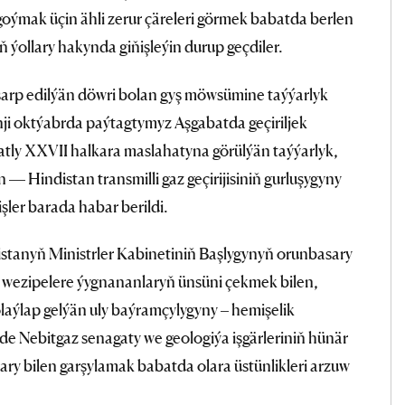
 goýmak üçin ähli zerur çäreleri görmek babatda berlen
ň ýollary hakynda giňişleýin durup geçdiler.
rp edilýän döwri bolan gyş möwsümine taýýarlyk
7-nji oktýabrda paýtagtymyz Aşgabatda geçiriljek
atly ХХVII halkara maslahatyna görülýän taýýarlyk,
Hindistan transmilli gaz geçirijisiniň gurluşygyny
şler barada habar berildi.
anyň Ministrler Kabinetiniň Başlygynyň orunbasary
ezipelere ýygnananlaryň ünsüni çekmek bilen,
aýlap gelýän uly baýramçylygyny – hemişelik
de Nebitgaz senagaty we geologiýa işgärleriniň hünär
y bilen garşylamak babatda olara üstünlikleri arzuw