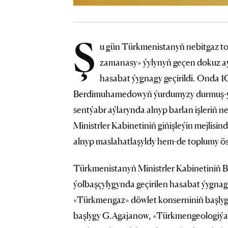
Ş
u gün Türkmenistanyň nebitgaz t
zamanasy» ýylynyň geçen dokuz aýy
hasabat ýygnagy geçirildi. Onda 1
Berdimuhamedowyň ýurdumyzy durmuş-yk
sentýabr aýlarynda alnyp barlan işleriň 
Ministrler Kabinetiniň giňişleýin mejlis
alnyp maslahatlaşyldy hem-de toplumy ösd
Türkmenistanyň Ministrler Kabinetiniň
ýolbaşçylygynda geçirilen hasabat ýygn
«Türkmengaz» döwlet konserniniň başly
başlygy G.Agajanow, «Türkmengeologiýa