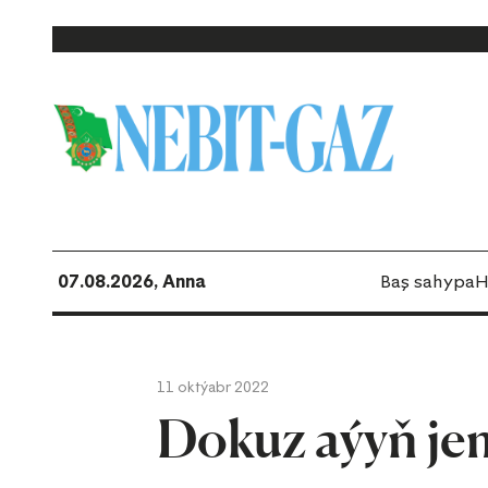
07.08.2026, Anna
Baş sahypa
H
11 oktýabr 2022
Dokuz aýyň jem