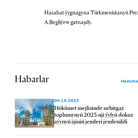
Hasabat ýygnagyna Türkmenistanyň Prezi
A.Begliýew gatnaşdy.
Habarlar
Hemme
09.10.2023
Hökümet mejlisinde nebitgaz
toplumynyň 2023-nji ýylyň dokuz
aýynyň işiniň jemleri jemlenildi