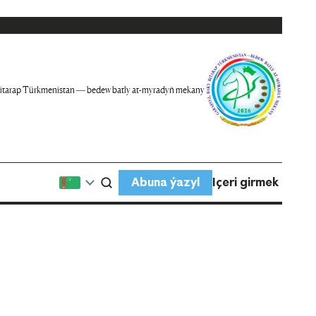
itarap Türkmenistan — bedew batly at-myradyň mekany
Abuna ýazyl
Içeri girmek