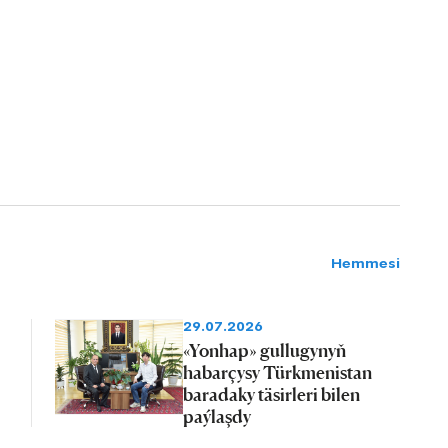
Hemmesi
29.07.2026
«Yonhap» gullugynyň
habarçysy Türkmenistan
baradaky täsirleri bilen
paýlaşdy