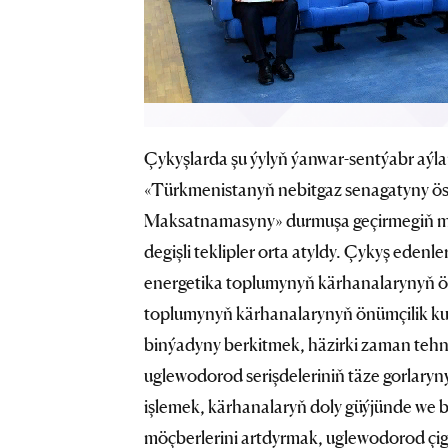
Çykyşlarda şu ýylyň ýanwar-sentýabr aýlaryn
«Türkmenistanyň nebitgaz senagatyny ös
Maksatnamasyny» durmuşa geçirmegiň möhü
degişli teklipler orta atyldy. Çykyş eden
energetika toplumynyň kärhanalarynyň ö
toplumynyň kärhanalarynyň önümçilik k
binýadyny berkitmek, häzirki zaman teh
uglewodorod serişdeleriniň täze gorlaryn
işlemek, kärhanalaryň doly güýjünde we 
möçberlerini artdyrmak, uglewodorod çig