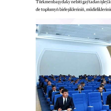
Türkmenbaşydaky nebiti gaýtadan işleýä
de toplumyň birleşikleriniň, müdirliklerin