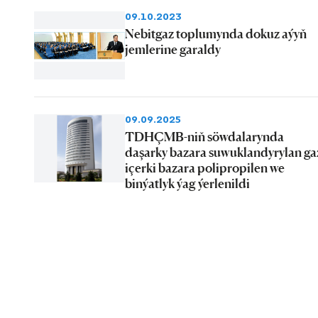
09.10.2023
Nebitgaz toplumynda dokuz aýyň
jemlerine garaldy
09.09.2025
TDHÇMB-niň söwdalarynda
daşarky bazara suwuklandyrylan ga
içerki bazara polipropilen we
binýatlyk ýag ýerlenildi