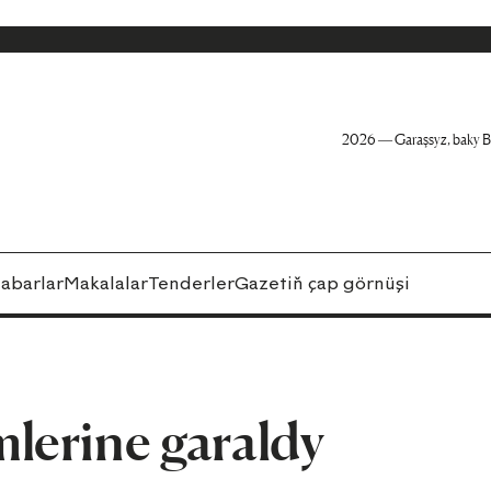
2026 — Garaşsyz, baky B
abarlar
Makalalar
Tenderler
Gazetiň çap görnüşi
lerine garaldy