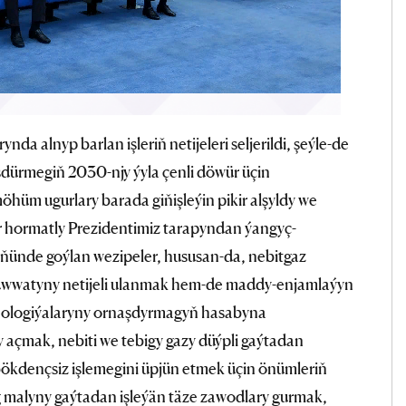
da alnyp barlan işleriň netijeleri seljerildi, şeýle-de
dürmegiň 2030-njy ýyla çenli döwür üçin
m ugurlary barada giňişleýin pikir alşyldy we
ler hormatly Prezidentimiz tarapyndan ýangyç-
ňünde goýlan wezipeler, hususan-da, nebitgaz
uwwatyny netijeli ulanmak hem-de maddy-enjamlaýyn
nologiýalaryny ornaşdyrmagyň hasabyna
y açmak, nebiti we tebigy gazy düýpli gaýtadan
bökdençsiz işlemegini üpjün etmek üçin önümleriň
 malyny gaýtadan işleýän täze zawodlary gurmak,