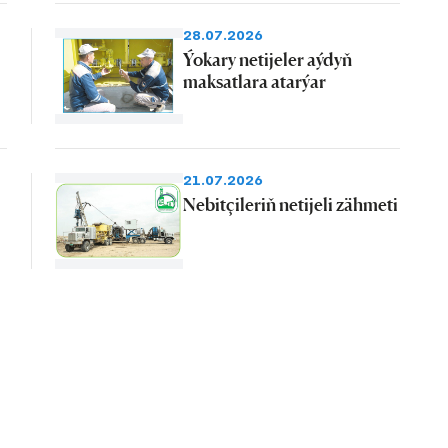
28.07.2026
Ýokary netijeler aýdyň
maksatlara atarýar
21.07.2026
Nebitçileriň netijeli zähmeti