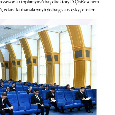
n zawodlar toplumynyň baş direktory D.Çişiýew hem-
iň, edara-kärhanalarynyň ýolbaşçylary çykyş etdiler.