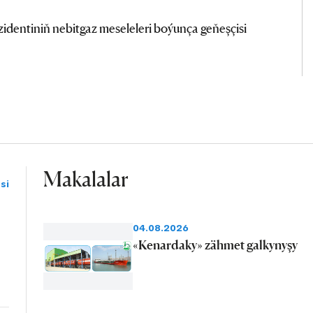
dentiniň nebitgaz meseleleri boýunça geňeşçisi
Makalalar
si
04.08.2026
«Kenardaky» zähmet galkynyşy