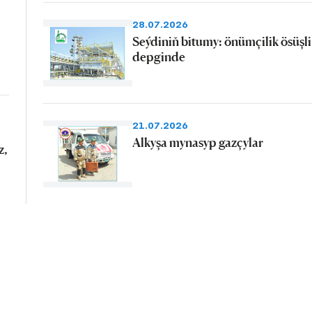
28.07.2026
Seýdiniň bitumy: önümçilik ösüşli
depginde
21.07.2026
Alkyşa mynasyp gazçylar
z,