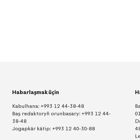
Habarlaşmak üçin
H
Kabulhana:
+993 12 44-38-48
B
Baş redaktoryň orunbasary:
+993 12 44-
0
38-48
D
Jogapkär kätip:
+993 12 40-30-88
4
L