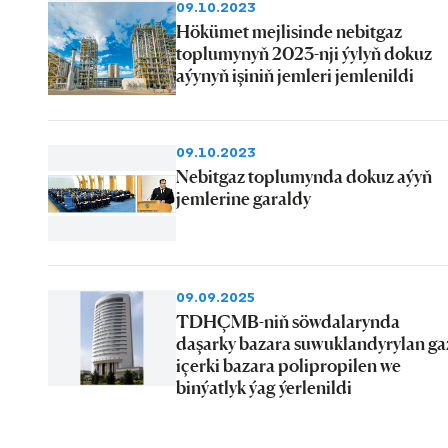
09.10.2023
Hökümet mejlisinde nebitgaz
toplumynyň 2023-nji ýylyň dokuz
aýynyň işiniň jemleri jemlenildi
09.10.2023
Nebitgaz toplumynda dokuz aýyň
jemlerine garaldy
09.09.2025
TDHÇMB-niň söwdalarynda
daşarky bazara suwuklandyrylan ga
içerki bazara polipropilen we
binýatlyk ýag ýerlenildi