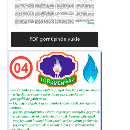
PDF görnüşinde ýükle