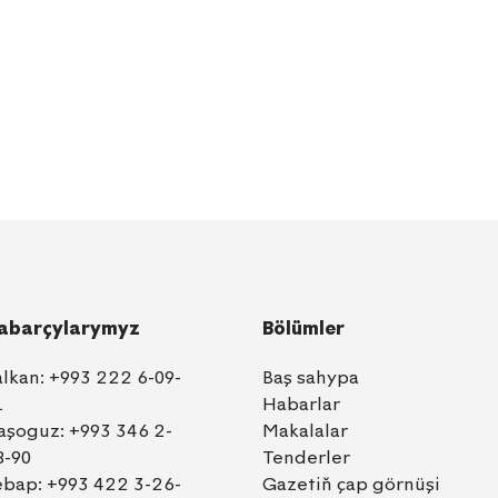
abarçylarymyz
Bölümler
alkan:
+993 222 6-09-
Baş sahypa
1
Habarlar
aşoguz:
+993 346 2-
Makalalar
8-90
Tenderler
ebap:
+993 422 3-26-
Gazetiň çap görnüşi