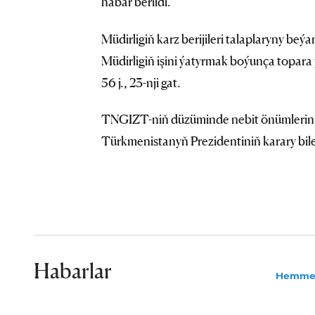
habar berildi.
Müdirligiň karz berijileri talaplaryny beý
Müdirligiň işini ýatyrmak boýunça topara 
56 j., 23-nji gat.
TNGIZT-niň düzüminde nebit önümlerini 
Türkmenistanyň Prezidentiniň karary bile
Habarlar
Hemme