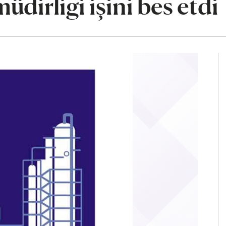
dirligi işini bes etdi