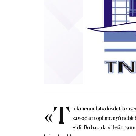
«T
ürkmennebit» döwlet konser
zawodlar toplumynyň nebit ö
etdi. Bu barada «Нейтрал