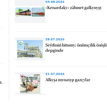
04.08.2026
«Kenardaky» zähmet galkynyşy
28.07.2026
Seýdiniň bitumy: önümçilik ösüşli
depginde
21.07.2026
Alkyşa mynasyp gazçylar
z,