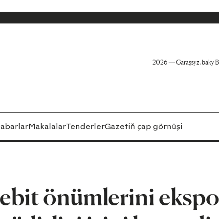
2026 — Garaşsyz, baky B
abarlar
Makalalar
Tenderler
Gazetiň çap görnüşi
bit önümlerini ekspo