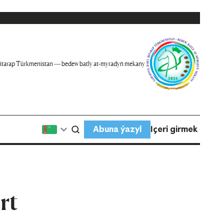
itarap Türkmenistan — bedew batly at-myradyň mekany
Abuna ýazyl
Içeri girmek
rt