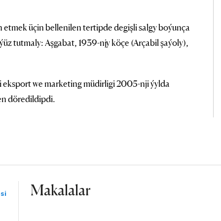
an etmek üçin bellenilen tertipde degişli salgy boýunça
ýüz tutmaly: Aşgabat, 1939-njy köçe (Arçabil şaýoly),
eksport we marketing müdirligi 2005-nji ýylda
n döredildipdi.
Makalalar
si