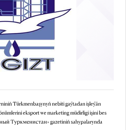
niniň Türkmenbaşynyň nebiti gaýtadan işleýän
nümlerini eksport we marketing müdirligi işini bes
ьный Туркменистан» gazetiniň sahypalarynda