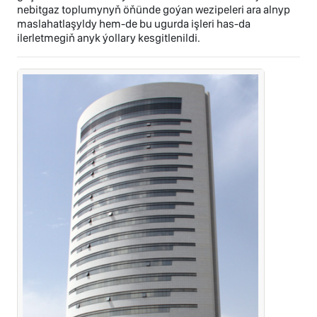
nebitgaz toplumynyň öňünde goýan wezipeleri ara alnyp
maslahatlaşyldy hem-de bu ugurda işleri has-da
ilerletmegiň anyk ýollary kesgitlenildi.