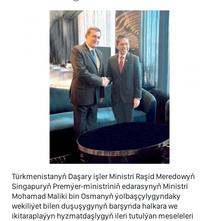
Türkmenistanyň Daşary işler Ministri Raşid Meredowyň
Singapuryň Premýer-ministriniň edarasynyň Ministri
Mohamad Maliki bin Osmanyň ýolbaşçylygyndaky
wekiliýet bilen duşuşygynyň barşynda halkara we
ikitaraplaýyn hyzmatdaşlygyň ileri tutulýan meseleleri