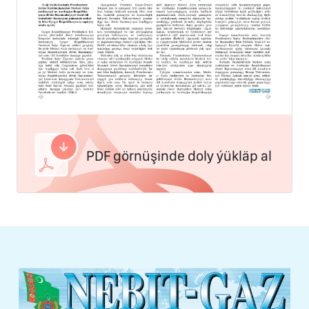
PDF görnüşinde doly ýükläp al