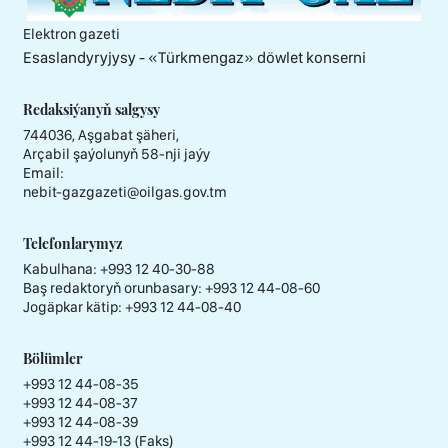
Elektron gazeti
Esaslandyryjysy - «Тürkmengaz» döwlet konserni
Redaksiýanyň salgysy
744036, Aşgabat şäheri,
Arçabil şaýolunyň 58-nji jaýy
Email:
nebit-gazgazeti@oilgas.gov.tm
Telefonlarymyz
Kabulhana:
+993 12 40-30-88
Baş redaktoryň orunbasary:
+993 12 44-08-60
Jogäpkar kätip:
+993 12 44-08-40
Bölümler
+993 12 44-08-35
+993 12 44-08-37
+993 12 44-08-39
+993 12 44-19-13 (Faks)