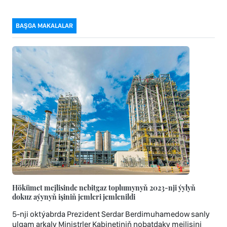
BAŞGA MAKALALAR
Hökümet mejlisinde nebitgaz toplumynyň 2023-nji ýylyň
dokuz aýynyň işiniň jemleri jemlenildi
5-nji oktýabrda Prezident Serdar Berdimuhamedow sanly
ulgam arkaly Ministrler Kabinetiniň nobatdaky mejlisini