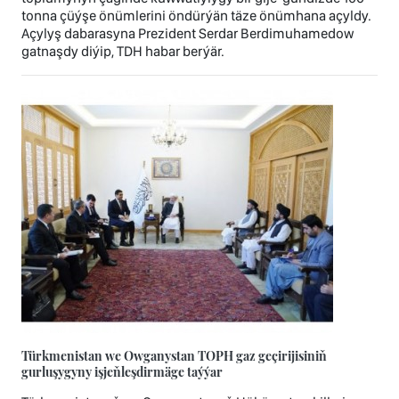
tonna çüýşe önümlerini öndürýän täze önümhana açyldy.
Açylyş dabarasyna Prezident Serdar Berdimuhamedow
gatnaşdy diýip, TDH habar berýär.
Türkmenistan we Owganystan TOPH gaz geçirijisiniň
gurluşygyny işjeňleşdirmäge taýýar