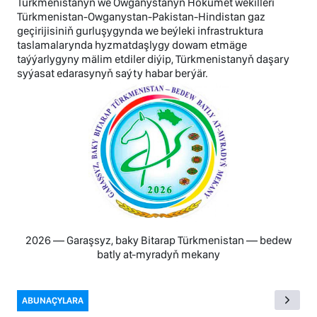
Türkmenistanyň we Owganystanyň Hökümet wekilleri
Türkmenistan-Owganystan-Pakistan-Hindistan gaz
geçirijisiniň gurluşygynda we beýleki infrastruktura
taslamalarynda hyzmatdaşlygy dowam etmäge
taýýarlygyny mälim etdiler diýip, Türkmenistanyň daşary
syýasat edarasynyň saýty habar berýär.
2026 — Garaşsyz, baky Bitarap Türkmenistan — bedew
batly at-myradyň mekany
ABUNAÇYLARA