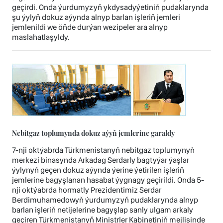
geçirdi. Onda ýurdumyzyň ykdysadyýetiniň pudaklarynda
şu ýylyň dokuz aýynda alnyp barlan işleriň jemleri
jemlenildi we öňde durýan wezipeler ara alnyp
maslahatlaşyldy.
Nebitgaz toplumynda dokuz aýyň jemlerine garaldy
7-nji oktýabrda Türkmenistanyň nebitgaz toplumynyň
merkezi binasynda Arkadag Serdarly bagtyýar ýaşlar
ýylynyň geçen dokuz aýynda ýerine ýetirilen işleriň
jemlerine bagyşlanan hasabat ýygnagy geçirildi. Onda 5-
nji oktýabrda hormatly Prezidentimiz Serdar
Berdimuhamedowyň ýurdumyzyň pudaklarynda alnyp
barlan işleriň netijelerine bagyşlap sanly ulgam arkaly
geçiren Türkmenistanyň Ministrler Kabinetiniň mejlisinde