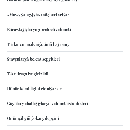
«Mawy ýangyjyň» möçberi artýar
Burawlaýjylaryň göreldeli zähmeti
Türkmen medeniýetiniň baýramy
Suwçularyň belent sepgitleri
Täze desga işe girizildi
Hünär kämilligini ele alýarlar
Guýulary abatlaýjylaryň zähmet üstünlikleri
Önümçiligiň ýokary depgini