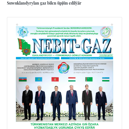
Suwuklandyrylan gaz bilen üpjün edilýär