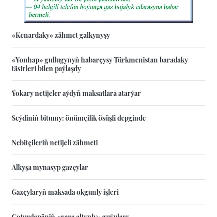
«Kenardaky» zähmet galkynyşy
«Yonhap» gullugynyň habarçysy Türkmenistan baradaky
täsirleri bilen paýlaşdy
Ýokary netijeler aýdyň maksatlara atarýar
Seýdiniň bitumy: önümçilik ösüşli depginde
Nebitçileriň netijeli zähmeti
Alkyşa mynasyp gazçylar
Gazçylaryň maksada okgunly işleri
Goturdepäniň «gara altynly» guýulary