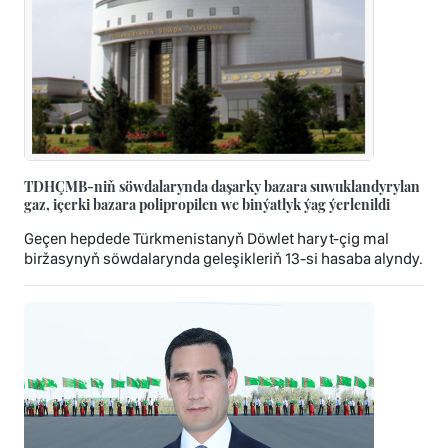
TDHÇMB-niň söwdalarynda daşarky bazara suwuklandyrylan
gaz, içerki bazara polipropilen we binýatlyk ýag ýerlenildi
Geçen hepdede Türkmenistanyň Döwlet haryt-çig mal
biržasynyň söwdalarynda geleşikleriň 13-si hasaba alyndy.