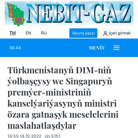
TM
EN
RU
Abuna ýazyl
Içeri girmek
MENÝU
09:44
Türkmenistanyň DIM-niň
ýolbaşçysy we Singapuryň
premýer-ministriniň
kanselýariýasynyň ministri
özara gatnaşyk meselelerini
maslahatlaşdylar
14:55 14.10.2022
5151