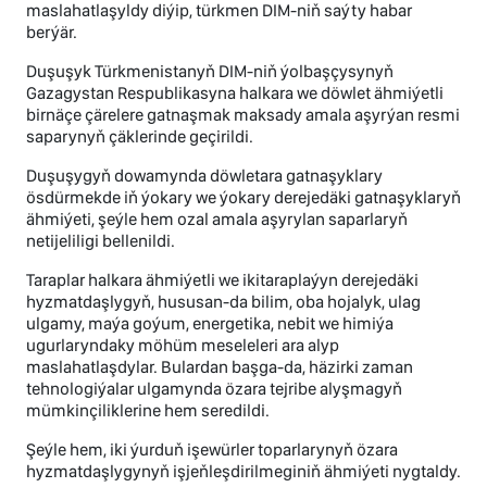
maslahatlaşyldy diýip, türkmen DIM-niň saýty habar
berýär.
Duşuşyk Türkmenistanyň DIM-niň ýolbaşçysynyň
Gazagystan Respublikasyna halkara we döwlet ähmiýetli
birnäçe çärelere gatnaşmak maksady amala aşyrýan resmi
saparynyň çäklerinde geçirildi.
Duşuşygyň dowamynda döwletara gatnaşyklary
ösdürmekde iň ýokary we ýokary derejedäki gatnaşyklaryň
ähmiýeti, şeýle hem ozal amala aşyrylan saparlaryň
netijeliligi bellenildi.
Taraplar halkara ähmiýetli we ikitaraplaýyn derejedäki
hyzmatdaşlygyň, hususan-da bilim, oba hojalyk, ulag
ulgamy, maýa goýum, energetika, nebit we himiýa
ugurlaryndaky möhüm meseleleri ara alyp
maslahatlaşdylar. Bulardan başga-da, häzirki zaman
tehnologiýalar ulgamynda özara tejribe alyşmagyň
mümkinçiliklerine hem seredildi.
Şeýle hem, iki ýurduň işewürler toparlarynyň özara
hyzmatdaşlygynyň işjeňleşdirilmeginiň ähmiýeti nygtaldy.