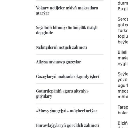
durm
Ýokary netijeler aýdyň maksatlara
Bu ga
atarýar
Serd
gol ç
Seýdiniň bitumy: önümçilik ösüşli
Türk
depginde
toplu
beýle
Nebitçileriň netijeli zähmeti
Bile
maýa
Alkyşa mynasyp gazçylar
nygta
Şeýle
Gazçylaryň maksada okgunly işleri
ýüzün
ugur
Goturdepäniň «gara altynly»
mede
guýulary
möhüm
Tara
«Mawy ýangyjyň» möçberi artýar
bolan
Bizi
Burawlaýjylaryň göreldeli zähmeti