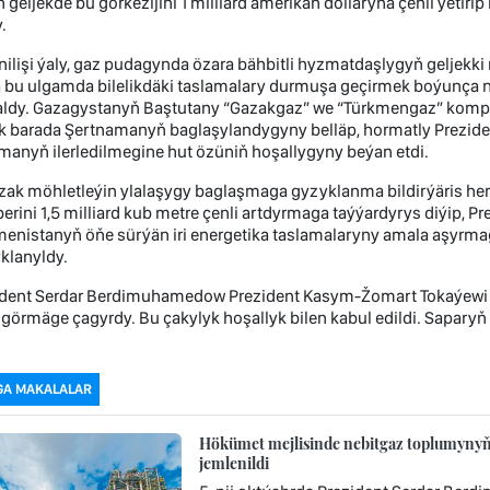
 geljekde bu görkezijini 1 milliard amerikan dollaryna çenli ýetir
.
nilişi ýaly, gaz pudagynda özara bähbitli hyzmatdaşlygyň geljekki
a bu ulgamda bilelikdäki taslamalary durmuşa geçirmek boýunça 
aldy. Gazagystanyň Baştutany “Gazakgaz” we “Türkmengaz” komp
k barada Şertnamanyň baglaşylandygyny belläp, hormatly Prezi
manyň ilerledilmegine hut özüniň hoşallygyny beýan etdi.
uzak möhletleýin ylalaşygy baglaşmaga gyzyklanma bildirýäris h
rini 1,5 milliard kub metre çenli artdyrmaga taýýardyrys diýip,
menistanyň öňe sürýän iri energetika taslamalaryny amala aşyr
klanyldy.
ident Serdar Berdimuhamedow Prezident Kasym-Žomart Tokaýewi ö
 görmäge çagyrdy. Bu çakylyk hoşallyk bilen kabul edildi. Saparyň m
GA MAKALALAR
Hökümet mejlisinde nebitgaz toplumynyň 
jemlenildi