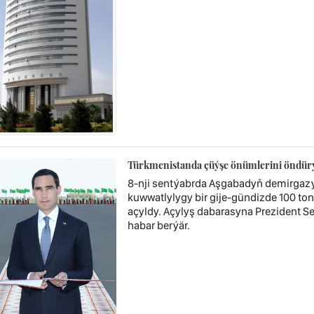
Türkmenistanda çüýşe önümlerini öndürýä
8-nji sentýabrda Aşgabadyň demirgaz
kuwwatlylygy bir gije-gündizde 100 t
açyldy. Açylyş dabarasyna Prezident 
habar berýär.