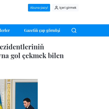
Abuna ýazyl
Içeri girmek
erler
Gazetiň çap görnüşi
zidentleriniň
na gol çekmek bilen