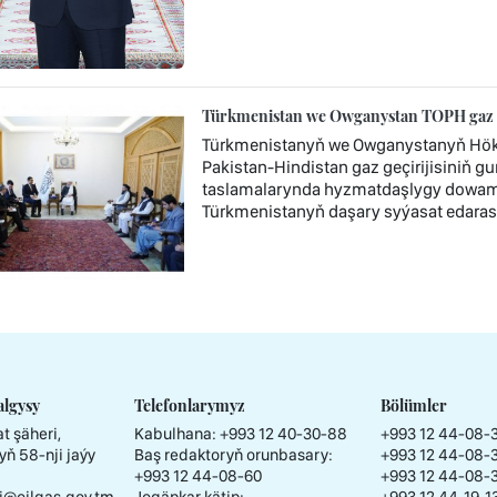
Türkmenistan we Owganystan TOPH gaz geç
Türkmenistanyň we Owganystanyň Hök
Pakistan-Hindistan gaz geçirijisiniň gu
taslamalarynda hyzmatdaşlygy dowam e
Türkmenistanyň daşary syýasat edaras
algysy
Telefonlarymyz
Bölümler
t şäheri,
Kabulhana:
+993 12 40-30-88
+993 12 44-08-
yň 58-nji jaýy
Baş redaktoryň orunbasary:
+993 12 44-08-
+993 12 44-08-60
+993 12 44-08-