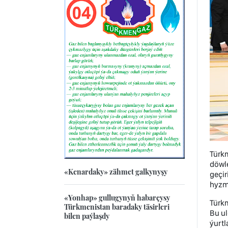
Türk
döwle
«Kenardaky» zähmet galkynyşy
geçir
hyzma
«Yonhap» gullugynyň habarçysy
Türkm
Türkmenistan baradaky täsirleri
Bu ul
bilen paýlaşdy
ýurtl