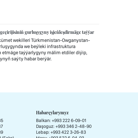
irijisiniň gurluşygyny işjeňleşdirmäge taýýar
ümet wekilleri Türkmenistan-Owganystan-
rluşygynda we beýleki infrastruktura
tmäge taýýarlygyny mälim etdiler diýip,
ynyň saýty habar berýär.
Habarçylarymyz
35
Balkan: +993 222 6-09-01
37
Daşoguz: +993 346 2-48-90
39
Lebap: +993 422 3-26-83