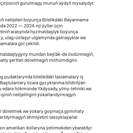
çirijisiniň gurulmagy munuň aýdyň mysalydyr.
 netijeleri boýunça Bilelikdäki Beýannama
anda 2022 — 2024-nji ýyllar üçin
tiniň arasynda hyzmatdaşlyk boýunça
ty, ulag-üstaşyr ulgamynda gatnaşyklar we
malara gol çekildi.
hyzmatdaşlygyny mundan beýläk-de ösdürmegiň,
atly şertleri döretmegiň möhümdigini
ag pudaklarynda bilelikdäki taslamalary iş
Baştutanlary özara gyzyklanma bildirilýän
y edara hökmünde Ykdysady, ylmy-tehniki we
niň netijeliligini ýokarlandyrmagyň
leri döretmek we ýokary goşmaça gymmaty
rtdyrmagyň ähmiýetini tassyklaýarlar.
on amerikan dollaryna ýetirmekden ybaratdyr.