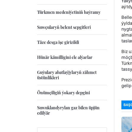
Ýakyn
aýtdy
Türkmen medeniýetiniň baýramy
Belle
ýyld
Suwçularyň belent sepgitleri
nygt
alma
tasla
Täze desga işe girizildi
Biz 
Hünär kämilligini ele alýarlar
möçbe
Türk
tassy
Guýulary abatlaýjylaryň zähmet
üstünlikleri
Prez
gelip
Önümçiligiň ýokary depgini
BAŞ
Suwuklandyrylan gaz bilen üpjün
edilýär