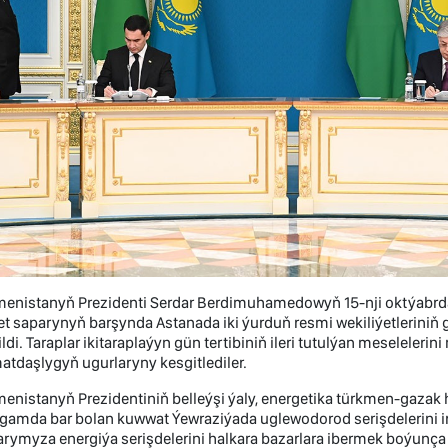
menistanyň Prezidenti Serdar Berdimuhamedowyň 15-nji oktýabrd
t saparynyň barşynda Astanada iki ýurduň resmi wekiliýetleriniň
ildi. Taraplar ikitaraplaýyn gün tertibiniň ileri tutulýan meseleler
tdaşlygyň ugurlaryny kesgitlediler.
enistanyň Prezidentiniň belleýşi ýaly, energetika türkmen-gazak
gamda bar bolan kuwwat Ýewraziýada uglewodorod serişdelerini iri 
arymyza energiýa serişdelerini halkara bazarlara ibermek boýunça 