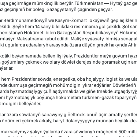
uşa geçirmäge mümkinçilik berýär. Türkmenistan — Hytaý gaz ge
z geçirijiniň bir bölegi Gazagystanyň çäginden geçýär.
ar Berdimuhamedowyň we Kasym-Žomart Tokaýewiň gepleşikleriniň
ekildi. Şeýle hem 14 sany bilelikdäki resminama gol çekildi. Şol s
menistanyň Hökümeti bilen Gazagystan Respublikasynyň Höküme
mlaýyn Maksatnama kabul edildi. Maliýe syýasaty, himiýa senaga
ki ugurlarda edaralaryň arasynda özara düşünişmek hakynda Ähtna
likdäki beýannamada bellenilişi ýaly, Prezidentler maýa goýum 
 goýumlary çekmek we olary döwlet derejesinde goramak üçin am
ýarlar.
 hem Prezidentler söwda, energetika, oba hojalygy, logistika we ul
de durmuşa geçirmegiň möhümdigini ykrar edýärler. Döwletleriň 
larda hyzmatdaşlygy çuňlaşdyrmakda we giňeltmekde utgaşdyryj
ni hyzmatdaşlyk boýunça hökümetara türkmen-gazak toparynyň işi
digini belleýärler.
plar özara söwdanyň sanawyny giňeltmek, onuň üçin amatly şert
 önümleri çekmek arkaly, haryt dolanyşygyny mundan beýläk-de a
ň maksadymyz ýakyn ýyllarda özara söwdanyň möçberini 500 milli