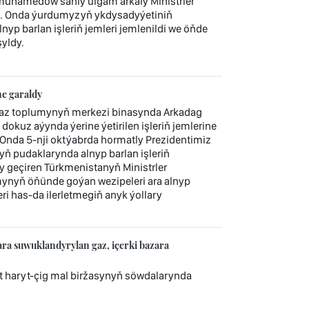
imuhamedow sanly ulgam arkaly Ministrler
di. Onda ýurdumyzyň ykdysadyýetiniň
yp barlan işleriň jemleri jemlenildi we öňde
yldy.
e garaldy
gaz toplumynyň merkezi binasynda Arkadag
dokuz aýynda ýerine ýetirilen işleriň jemlerine
 Onda 5-nji oktýabrda hormatly Prezidentimiz
pudaklarynda alnyp barlan işleriň
ly geçiren Türkmenistanyň Ministrler
mynyň öňünde goýan wezipeleri ara alnyp
i has-da ilerletmegiň anyk ýollary
 suwuklandyrylan gaz, içerki bazara
 haryt-çig mal biržasynyň söwdalarynda