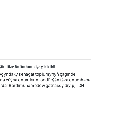
n täze önümhana işe girizildi
ygyndaky senagat toplumynyň çäginde
onna çüýşe önümlerini öndürýän täze önümhana
Serdar Berdimuhamedow gatnaşdy diýip, TDH