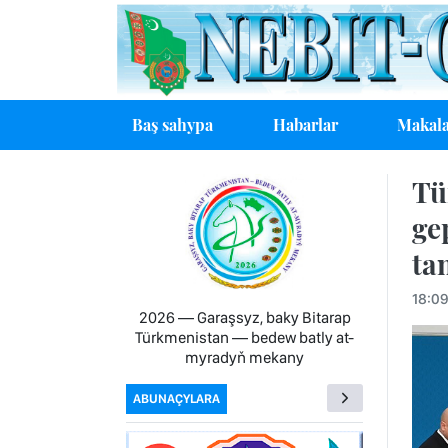
Baş sahypa
Habarlar
Makala
Tü
ge
ta
18:09
2026 — Garaşsyz, baky Bitarap
Türkmenistan — bedew batly at-
myradyň mekany
ABUNAÇYLARA