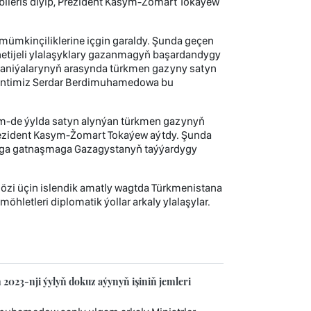
ip bileris diýip, Prezident Kasym-Žomart Tokaýew
 mümkinçiliklerine içgin garaldy. Şunda geçen
netijeli ylalaşyklary gazanmagyň başardandygy
aniýalarynyň arasynda türkmen gazyny satyn
dentimiz Serdar Berdimuhamedowa bu
em-de ýylda satyn alynýan türkmen gazynyň
 Prezident Kasym-Žomart Tokaýew aýtdy. Şunda
maga gatnaşmaga Gazagystanyň taýýardygy
zi üçin islendik amatly wagtda Türkmenistana
öhletleri diplomatik ýollar arkaly ylalaşylar.
2023-nji ýylyň dokuz aýynyň işiniň jemleri