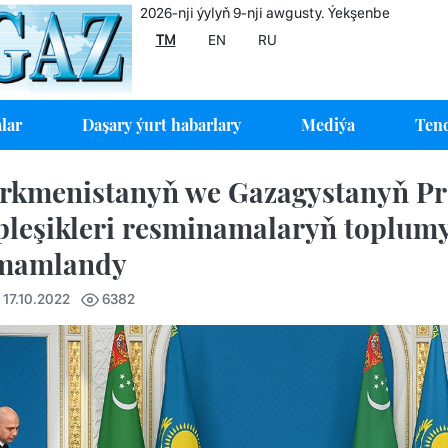
2026-nji ýylyň 9-nji awgusty. Ýekşenbe
TM
EN
RU
lar
Daşary ýurt habarlary
Mediýa
Tend
rkmenistanyň we Gazagystanyň Pre
pleşikleri resminamalaryň toplumy
mamlandy
 17.10.2022
6382