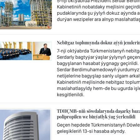
5-nji oktýabrda Prezident Serdar Berd
Kabinetiniň nobatdaky mejlisini geçir
pudaklarynda şu ýylyň dokuz aýynda aln
durýan wezipeler ara alnyp maslahatlaş
Nebitgaz toplumynda dokuz aýyň jemlerin
7-nji oktýabrda Türkmenistanyň nebit
Serdarly bagtyýar ýaşlar ýylynyň geçen 
bagyşlanan hasabat ýygnagy geçirildi.
Serdar Berdimuhamedowyň ýurdumyzyň 
netijelerine bagyşlap sanly ulgam arka
Kabinetiniň mejlisinde nebitgaz toplu
maslahatlaşyldy hem-de bu ugurda işler
kesgitlenildi.
TDHÇMB-niň söwdalarynda daşarky bazara
polipropilen we binýatlyk ýag ýerlenildi
Geçen hepdede Türkmenistanyň Döwlet
geleşikleriň 13-si hasaba alyndy.