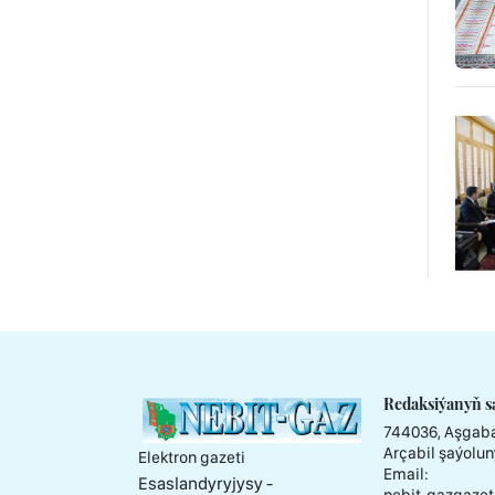
Redaksiýanyň s
744036, Aşgaba
Arçabil şaýolun
Elektron gazeti
Email:
Esaslandyryjysy -