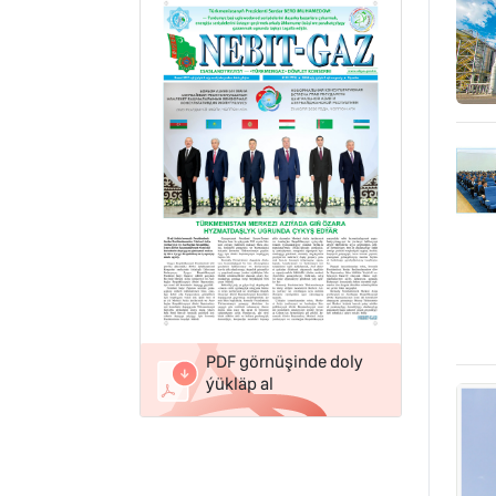
PDF görnüşinde doly
ýükläp al