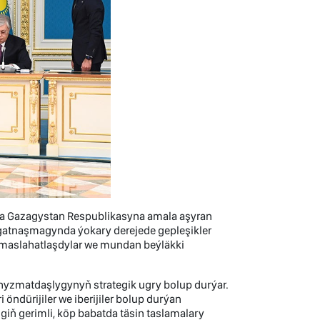
a Gazagystan Respublikasyna amala aşyran
 gatnaşmagynda ýokary derejede gepleşikler
ini maslahatlaşdylar we mundan beýläkki
 hyzmatdaşlygynyň strategik ugry bolup durýar.
öndürijiler we iberijiler bolup durýan
giň gerimli, köp babatda täsin taslamalary