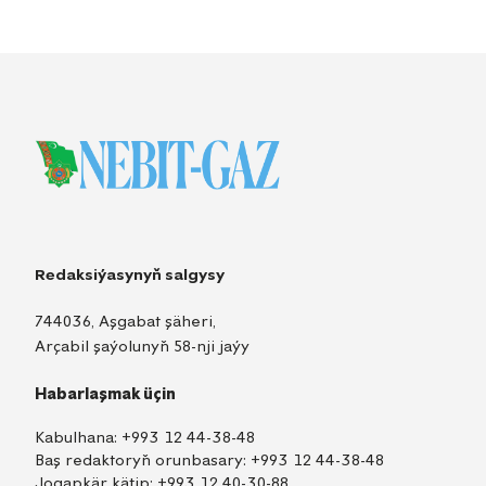
Redaksiýasynyň salgysy
744036, Aşgabat şäheri,
Arçabil şaýolunyň 58-nji jaýy
Habarlaşmak üçin
Kabulhana:
+993 12 44-38-48
Baş redaktoryň orunbasary:
+993 12 44-38-48
Jogapkär kätip:
+993 12 40-30-88