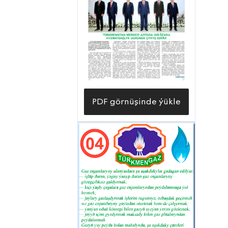
PDF görnüşinde ýükle