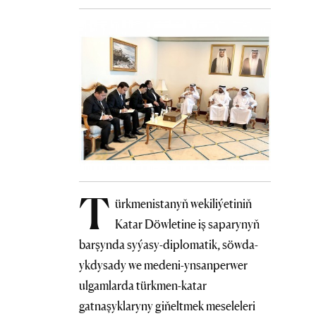
T
ürkmenistanyň wekiliýetiniň
Katar Döwletine iş saparynyň
barşynda syýasy-diplomatik, söwda-
ykdysady we medeni-ynsanperwer
ulgamlarda türkmen-katar
gatnaşyklaryny giňeltmek meseleleri