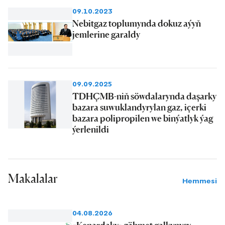
09.10.2023
Nebitgaz toplumynda dokuz aýyň
jemlerine garaldy
09.09.2025
TDHÇMB-niň söwdalarynda daşarky
bazara suwuklandyrylan gaz, içerki
bazara polipropilen we binýatlyk ýag
ýerlenildi
Makalalar
Hemmesi
04.08.2026
«Kenardaky» zähmet galkynyşy