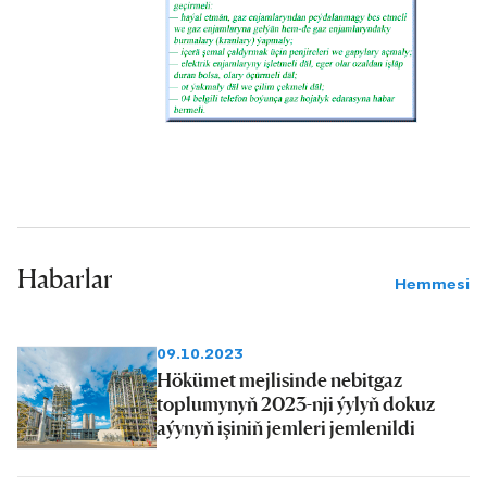
Habarlar
Hemmesi
09.10.2023
Hökümet mejlisinde nebitgaz
toplumynyň 2023-nji ýylyň dokuz
aýynyň işiniň jemleri jemlenildi