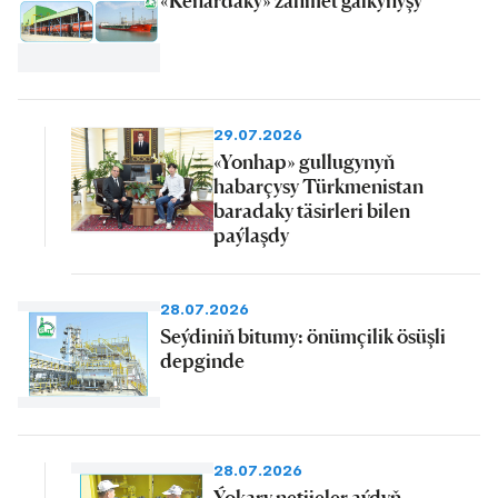
29.07.2026
«Yonhap» gullugynyň
habarçysy Türkmenistan
baradaky täsirleri bilen
paýlaşdy
28.07.2026
Seýdiniň bitumy: önümçilik ösüşli
depginde
28.07.2026
Ýokary netijeler aýdyň