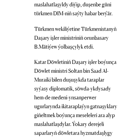
maslahatlaşyldy diýip, duşenbe güni
türkmen DIM-niň saýty habar berýär.
Türkmen wekiliýetine Türkmenistanyň
Daşary işler ministriniň orunbasary
B.Mätiýew ýolbaşçylyk etdi.
Katar Döwletiniň Daşary işler boýunça
Döwlet ministri Soltan bin Saad Al-
Muraiki bilen duşuşykda taraplar
syýasy diplomatik, söwda-ykdysady
hem-de medeni-ynsanperwer
ugurlarynda ikitaraplaýyn gatnaşyklary
giňeltmek boýunça meseleleri ara alyp
maslahatlaşdylar. Ýokary derejeli
saparlaryň döwletara hyzmatdaşlygy