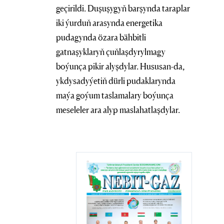
geçirildi. Duşuşygyň barşynda taraplar
iki ýurduň arasynda energetika
pudagynda özara bähbitli
gatnaşyklaryň çuňlaşdyrylmagy
boýunça pikir alyşdylar. Hususan-da,
ykdysadyýetiň dürli pudaklarynda
maýa goýum taslamalary boýunça
meseleler ara alyp maslahatlaşdylar.