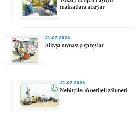
maksatlara atarýar
21.07.2026
Alkyşa mynasyp gazçylar
21.07.2026
Nebitçileriň netijeli zähmeti