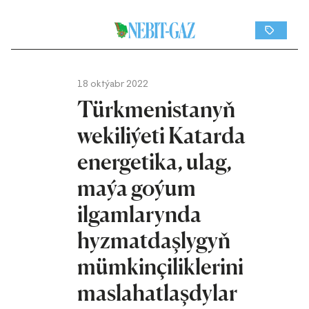
18 oktýabr 2022
Türkmenistanyň
wekiliýeti Katarda
energetika, ulag,
maýa goýum
ilgamlarynda
hyzmatdaşlygyň
mümkinçiliklerini
maslahatlaşdylar