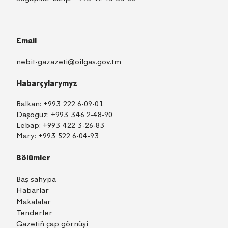
Email
nebit-gazazeti@oilgas.gov.tm
Habarçylarymyz
Balkan:
+993 222 6-09-01
Daşoguz:
+993 346 2-48-90
Lebap:
+993 422 3-26-83
Mary:
+993 522 6-04-93
Bölümler
Baş sahypa
Habarlar
Makalalar
Tenderler
Gazetiň çap görnüşi