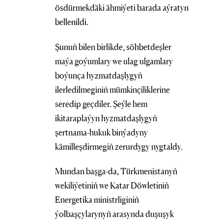
ösdürmekdäki ähmiýeti barada aýratyn
bellenildi.
Şunuň bilen birlikde, söhbetdeşler
maýa goýumlary we ulag ulgamlary
boýunça hyzmatdaşlygyň
ilerledilmeginiň mümkinçiliklerine
seredip geçdiler. Şeýle hem
ikitaraplaýyn hyzmatdaşlygyň
şertnama-hukuk binýadyny
kämilleşdirmegiň zerurdygy nygtaldy.
Mundan başga-da, Türkmenistanyň
wekiliýetiniň we Katar Döwletiniň
Energetika ministrliginiň
ýolbaşçylarynyň arasynda duşuşyk