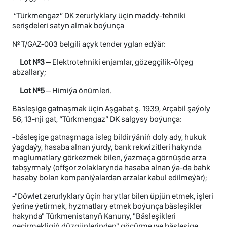
“Türkmengaz” DK zerurlyklary üçin maddy-tehniki
serişdeleri satyn almak boýunça
№ T/GAZ-003 belgili açyk tender yglan edýär:
Lot №3 –
Elektrotehniki enjamlar, gözegçilik-ölçeg
abzallary;
Lot №5
– Himiýa önümleri.
Bäsleşige gatnaşmak üçin Aşgabat ş. 1939, Arçabil şaýoly
56, 13-nji gat, “Türkmengaz” DK salgysy boýunça:
-bäsleşige gatnaşmaga isleg bildirýäniň doly ady, hukuk
ýagdaýy, hasaba alnan ýurdy, bank rekwizitleri hakynda
maglumatlary görkezmek bilen, ýazmaça görnüşde arza
tabşyrmaly (offşor zolaklarynda hasaba alnan ýa-da bahk
hasaby bolan kompaniýalardan arzalar kabul edilmeýär);
-"Döwlet zerurlyklary üçin harytlar bilen üpjün etmek, işleri
ýerine ýetirmek, hyzmatlary etmek boýunça bäsleşikler
hakynda" Türkmenistanyň Kanuny, "Bäsleşikleri
geçirmekligiň düzgünlerinden" göçürme we bäsleşige