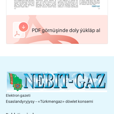
PDF görnüşinde doly ýükläp al
Elektron gazeti
Esaslandyryjysy - «Тürkmengaz» döwlet konserni