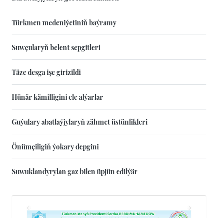
Türkmen medeniýetiniň baýramy
Suwçularyň belent sepgitleri
Täze desga işe girizildi
Hünär kämilligini ele alýarlar
Guýulary abatlaýjylaryň zähmet üstünlikleri
Önümçiligiň ýokary depgini
Suwuklandyrylan gaz bilen üpjün edilýär