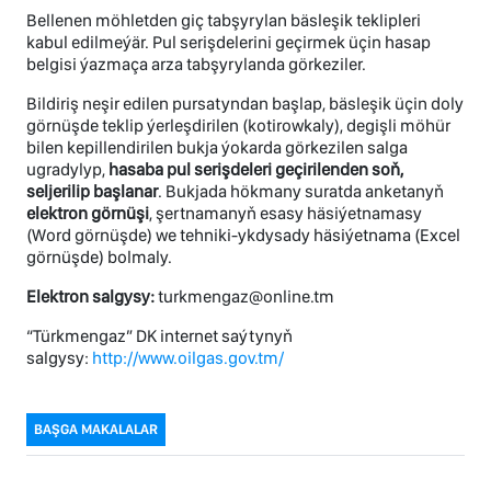
Bellenen möhletden giç tabşyrylan bäsleşik teklipleri
kabul edilmeýär. Pul serişdelerini geçirmek üçin hasap
belgisi ýazmaça arza tabşyrylanda görkeziler.
Bildiriş neşir edilen pursatyndan başlap, bäsleşik üçin doly
görnüşde teklip ýerleşdirilen (kotirowkaly), degişli möhür
bilen kepillendirilen bukja ýokarda görkezilen salga
ugradylyp,
hasaba pul serişdeleri geçirilenden soň,
seljerilip başlanar
. Bukjada hökmany suratda anketanyň
elektron görnüşi
, şertnamanyň esasy häsiýetnamasy
(Word görnüşde) we tehniki-ykdysady häsiýetnama (Excel
görnüşde) bolmaly.
Elektron salgysy:
turkmengaz@online.tm
“Türkmengaz” DK internet saýtynyň
salgysy:
http://www.oilgas.gov.tm/
BAŞGA MAKALALAR