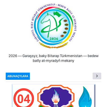
2026 — Garaşsyz, baky Bitarap Türkmenistan — bedew
batly at-myradyň mekany
ABUNAÇYLARA