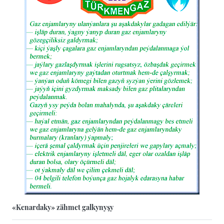
«Kenardaky» zähmet galkynyşy