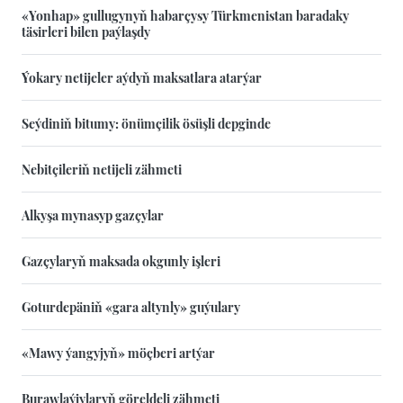
«Yonhap» gullugynyň habarçysy Türkmenistan baradaky
täsirleri bilen paýlaşdy
Ýokary netijeler aýdyň maksatlara atarýar
Seýdiniň bitumy: önümçilik ösüşli depginde
Nebitçileriň netijeli zähmeti
Alkyşa mynasyp gazçylar
Gazçylaryň maksada okgunly işleri
Goturdepäniň «gara altynly» guýulary
«Mawy ýangyjyň» möçberi artýar
Burawlaýjylaryň göreldeli zähmeti