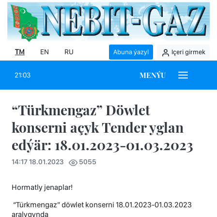
TM
EN
RU
Abuna ýazyl
Içeri girmek
MENÝU
21:03
“Türkmengaz” Döwlet
konserni açyk Tender yglan
edýär: 18.01.2023-01.03.2023
14:17 18.01.2023
5055
Hormatly jenaplar!
“Türkmengaz” döwlet konserni 18.01.2023-01.03.2023
aralygynda