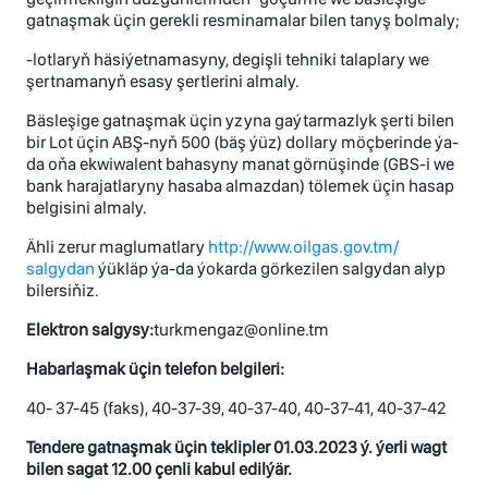
gatnaşmak üçin gerekli resminamalar bilen tanyş bolmaly;
-lotlaryň häsiýetnamasyny, degişli tehniki talaplary we
şertnamanyň esasy şertlerini almaly.
Bäsleşige gatnaşmak üçin yzyna gaýtarmazlyk şerti bilen
bir Lot üçin ABŞ-nyň 500 (bäş ýüz) dollary möçberinde ýa-
da oňa ekwiwalent bahasyny manat görnüşinde (GBS-i we
bank harajatlaryny hasaba almazdan) tölemek üçin hasap
belgisini almaly.
Ähli zerur maglumatlary
http://www.oilgas.gov.tm/
salgydan
ýükläp ýa-da ýokarda görkezilen salgydan alyp
bilersiňiz.
Elektron salgysy:
turkmengaz@online.tm
Habarlaşmak üçin telefon belgileri:
40- 37-45 (faks), 40-37-39, 40-37-40, 40-37-41, 40-37-42
Tendere gatnaşmak üçin teklipler
01
.0
3
.2023
ý. ýerli wagt
bilen sagat 12.00 çenli kabul edilýär.