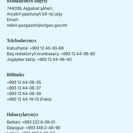
Redaksiýanyň salgysy
744036, Aşgabat şäheri,
Arçabil şaýolunyň 58-nji jaýy
Email:
nebit-gazgazeti@oilgas.gov.tm
Telefonlarymyz
Kabulhana:
+993 12 40-30-88
Baş redaktoryň orunbasary:
+993 12 44-08-60
Jogäpkar kätip:
+993 12 44-08-40
Bölümler
+993 12 44-08-35
+993 12 44-08-37
+993 12 44-08-39
+993 12 44-19-13 (Faks)
Habarçylarymyz
Balkan: +993 222 6-09-01
Daşoguz: +993 346 2-48-90