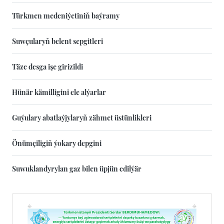
Türkmen medeniýetiniň baýramy
Suwçularyň belent sepgitleri
Täze desga işe girizildi
Hünär kämilligini ele alýarlar
Guýulary abatlaýjylaryň zähmet üstünlikleri
Önümçiligiň ýokary depgini
Suwuklandyrylan gaz bilen üpjün edilýär