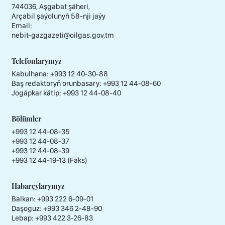
744036, Aşgabat şäheri,
Arçabil şaýolunyň 58-nji jaýy
Email:
nebit-gazgazeti@oilgas.gov.tm
Telefonlarymyz
Kabulhana:
+993 12 40-30-88
Baş redaktoryň orunbasary:
+993 12 44-08-60
Jogäpkar kätip:
+993 12 44-08-40
Bölümler
+993 12 44-08-35
+993 12 44-08-37
+993 12 44-08-39
+993 12 44-19-13 (Faks)
Habarçylarymyz
Balkan: +993 222 6-09-01
Daşoguz: +993 346 2-48-90
Lebap: +993 422 3-26-83