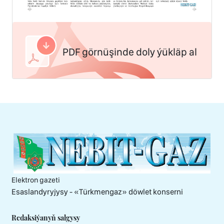
PDF görnüşinde doly ýükläp al
Elektron gazeti
Esaslandyryjysy - «Тürkmengaz» döwlet konserni
Redaksiýanyň salgysy