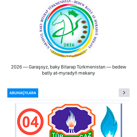
2026 — Garaşsyz, baky Bitarap Türkmenistan — bedew
batly at-myradyň mekany
ABUNAÇYLARA