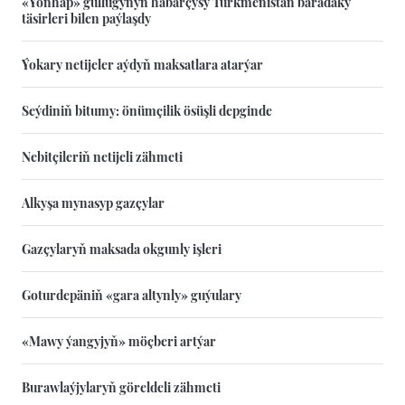
«Yonhap» gullugynyň habarçysy Türkmenistan baradaky
täsirleri bilen paýlaşdy
Ýokary netijeler aýdyň maksatlara atarýar
Seýdiniň bitumy: önümçilik ösüşli depginde
Nebitçileriň netijeli zähmeti
Alkyşa mynasyp gazçylar
Gazçylaryň maksada okgunly işleri
Goturdepäniň «gara altynly» guýulary
«Mawy ýangyjyň» möçberi artýar
Burawlaýjylaryň göreldeli zähmeti