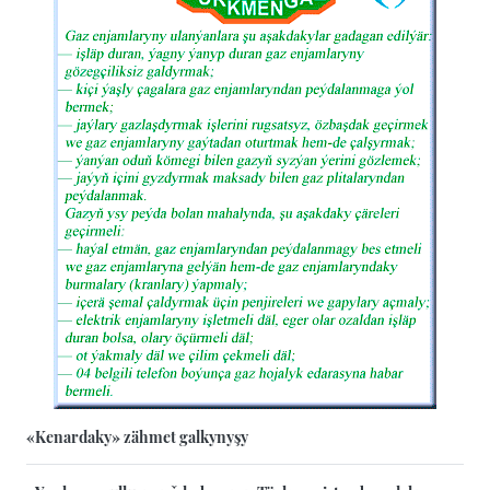
«Kenardaky» zähmet galkynyşy