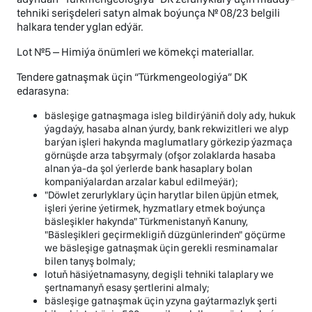
tehniki serişdeleri satyn almak boýunça № 08/23 belgili
halkara tender yglan edýär.
Lot №5 – Himiýa önümleri we kömekçi materiallar.
Tendere gatnaşmak üçin “Türkmengeologiýa” DK
edarasyna:
bäsleşige gatnaşmaga isleg bildirýäniň doly ady, hukuk
ýagdaýy, hasaba alnan ýurdy, bank rekwizitleri we alyp
barýan işleri hakynda maglumatlary görkezip ýazmaça
görnüşde arza tabşyrmaly (ofşor zolaklarda hasaba
alnan ýa-da şol ýerlerde bank hasaplary bolan
kompaniýalardan arzalar kabul edilmeýär);
"Döwlet zerurlyklary üçin harytlar bilen üpjün etmek,
işleri ýerine ýetirmek, hyzmatlary etmek boýunça
bäsleşikler hakynda" Türkmenistanyň Kanuny,
"Bäsleşikleri geçirmekligiň düzgünlerinden" göçürme
we bäsleşige gatnaşmak üçin gerekli resminamalar
bilen tanyş bolmaly;
lotuň häsiýetnamasyny, degişli tehniki talaplary we
şertnamanyň esasy şertlerini almaly;
bäsleşige gatnaşmak üçin yzyna gaýtarmazlyk şerti