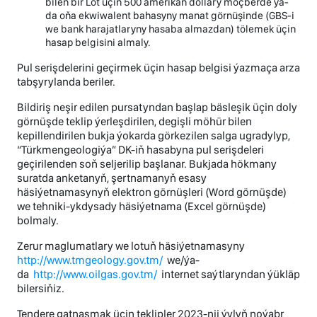
bilen bir Lot üçin 500 amerikan dollary möçberde ýa-
da oňa ekwiwalent bahasyny manat görnüşinde (GBS-i
we bank harajatlaryny hasaba almazdan) tölemek üçin
hasap belgisini almaly.
Pul serişdelerini geçirmek üçin hasap belgisi ýazmaça arza
tabşyrylanda beriler.
Bildiriş neşir edilen pursatyndan başlap bäsleşik üçin doly
görnüşde teklip ýerleşdirilen, degişli möhür bilen
kepillendirilen bukja ýokarda görkezilen salga ugradylyp,
“Türkmengeologiýa” DK-iň hasabyna pul serişdeleri
geçirilenden soň seljerilip başlanar. Bukjada hökmany
suratda anketanyň, şertnamanyň esasy
häsiýetnamasynyň elektron görnüşleri (Word görnüşde)
we tehniki-ykdysady häsiýetnama (Excel görnüşde)
bolmaly.
Zerur maglumatlary we lotuň häsiýetnamasyny
http://www.tmgeology.gov.tm/
we/ýa-
da
http://www.oilgas.gov.tm/
internet saýtlaryndan ýükläp
bilersiňiz.
Tendere gatnaşmak üçin teklipler 2023-nji ýylyň noýabr