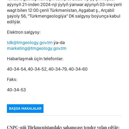
aýynyň 21-inden 2024-nji ýylyň ýanwar aýynyň 03-ine ýerli
wagt bilen 12:00 çenli Türkmenistan, Aşgabat ş., Arçabil
şaýoly 56, “Türkmengeologiýa” DK salgysy boýunça kabul
edilýär.
Elektron salgysy:
tdk@tmgeology.gov.tm
ýa-da
marketing@tmgeology.gov.tm
Habarlaşmak üçin telefonlar:
40-34-54, 40-34-52, 40-34-79, 40-34-60
Faks:
40-34-53
BAŞGA MAKALALAR
CNPC-niň Türkmenistandaky şahamçasy tender yglan edýär: