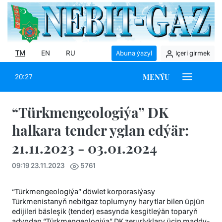
TM
EN
RU
Abuna ýazyl
Içeri girmek
MENÝU
20:27
“Türkmengeologiýa” DK
halkara tender yglan edýär:
21.11.2023 - 03.01.2024
09:19 23.11.2023
5761
“Türkmengeologiýa” döwlet korporasiýasy
Türkmenistanyň nebitgaz toplumyny harytlar bilen üpjün
edijileri bäsleşik (tender) esasynda kesgitleýän toparyň
adyndan “Türkmengeologiýa” DK zerurlyklary üçin maddy-