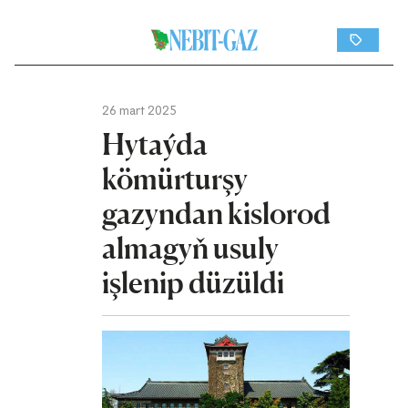
26 mart 2025
Hytaýda
kömürturşy
gazyndan kislorod
almagyň usuly
işlenip düzüldi