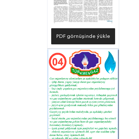
PDF görnüşinde ýükle