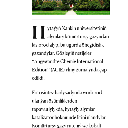
H
ytaýyň Nankin uniwersitetiniň
alymlary kömürturşy gazyndan
kislorod alyp, bu ugurda öňegidişlik
gazandylar. Gözlegiň netijeleri
“Angewandte Chemie International
Edition” (ACIE) ylmy žurnalynda çap
edildi.
Fotosintez hadysadynda wodorod
ulanýan ösümliklerden
tapawutlylykda, hytaýly alymlar
katalizator hökmünde litini ulandylar.
Kömürturşy gazy ruteniý we kobalt