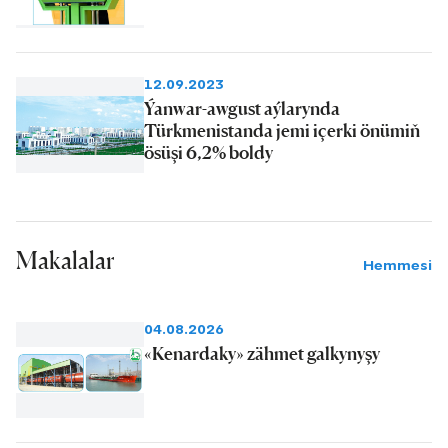
12.09.2023
Ýanwar-awgust aýlarynda
Türkmenistanda jemi içerki önümiň
ösüşi 6,2% boldy
Makalalar
Hemmesi
04.08.2026
«Kenardaky» zähmet galkynyşy