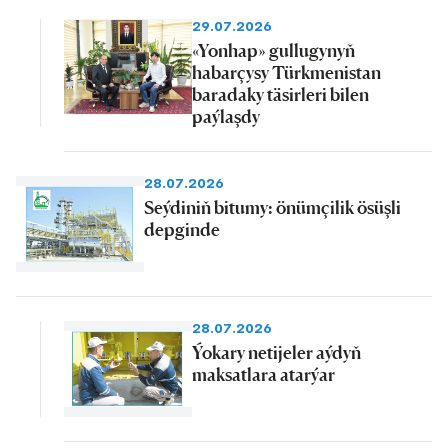
29.07.2026
«Yonhap» gullugynyň
habarçysy Türkmenistan
baradaky täsirleri bilen
paýlaşdy
28.07.2026
Seýdiniň bitumy: önümçilik ösüşli
depginde
28.07.2026
Ýokary netijeler aýdyň
maksatlara atarýar