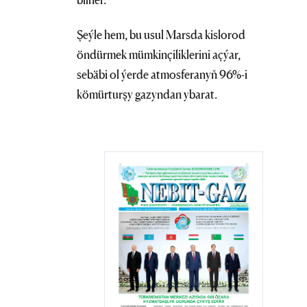
Şeýle hem, bu usul Marsda kislorod
öndürmek mümkinçiliklerini açýar,
sebäbi ol ýerde atmosferanyň 96%-i
kömürturşy gazyndan ybarat.