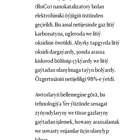
(RuCo) nanokatalizatory bolan
elektrohimiki öýjügiň üstünden
geçirildi. Bu amal netijesinde gaz litiý
karbonatyna, ugleroda we litiý
oksidine öwrüldi. Ahyrky tapgyrda litiý
oksidi dargaýardy, şonda arassa
kislorod bölünip çykýardy we litiý
gaýtadan ulanylmaga taýyn bolýardy.
Özgertmäniň netijeliligi 98%-e ýetdi.
Awtorlaryň bellemegine görä, bu
tehnologiýa Ýer ýüzünde senagat
zyňyndylaryny we tüsse gazlaryny
gaýtadan işlemek, howany arassalamak
we suwasty enjamlar üçin ulanylyp
bilner.