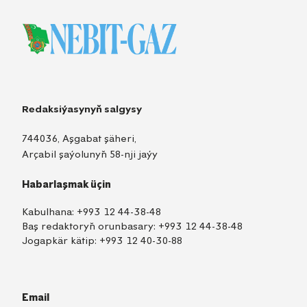
Redaksiýasynyň salgysy
744036, Aşgabat şäheri,
Arçabil şaýolunyň 58-nji jaýy
Habarlaşmak üçin
Kabulhana:
+993 12 44-38-48
Baş redaktoryň orunbasary:
+993 12 44-38-48
Jogapkär kätip:
+993 12 40-30-88
Email