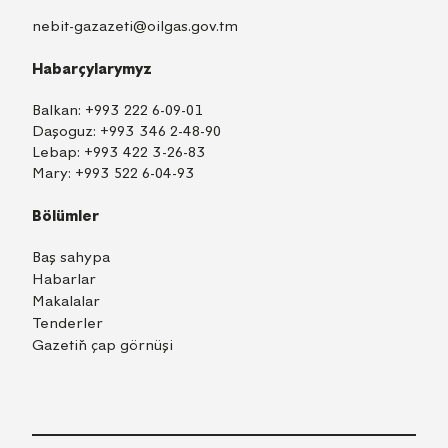
nebit-gazazeti@oilgas.gov.tm
Habarçylarymyz
Balkan:
+993 222 6-09-01
Daşoguz:
+993 346 2-48-90
Lebap:
+993 422 3-26-83
Mary:
+993 522 6-04-93
Bölümler
Baş sahypa
Habarlar
Makalalar
Tenderler
Gazetiň çap görnüşi
TM
EN
RU
Içeri girmek