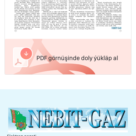
PDF görnüşinde doly ýükläp al