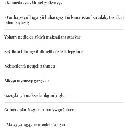
«Kenardaky» zähmet galkynyşy
«Yonhap» gullugynyň habarçysy Türkmenistan baradaky täsirleri
bilen paýlaşdy
Ýokary netijeler aýdyň maksatlara atarýar
Seýdiniň bitumy: önümçilik ösüşli depginde
Nebitçileriň netijeli zähmeti
Alkyşa mynasyp gazçylar
Gazçylaryň maksada okgunly işleri
Goturdepäniň «gara altynly» guýulary
«Mawy ýangyjyň» möçberi artýar