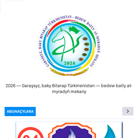
(liniýalary
2026 — Garaşsyz, baky Bitarap Türkmenistan — bedew batly at-
myradyň mekany
ABUNAÇYLARA