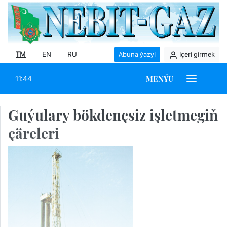
TM
EN
RU
Abuna ýazyl
Içeri girmek
MENÝU
11:44
Guýulary bökdençsiz işletmegiň
çäreleri