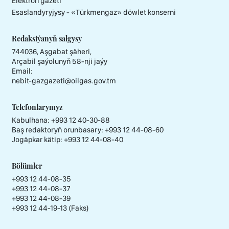
Elektron gazeti
Esaslandyryjysy - «Тürkmengaz» döwlet konserni
Redaksiýanyň salgysy
744036, Aşgabat şäheri,
Arçabil şaýolunyň 58-nji jaýy
Email:
nebit-gazgazeti@oilgas.gov.tm
Telefonlarymyz
Kabulhana:
+993 12 40-30-88
Baş redaktoryň orunbasary:
+993 12 44-08-60
Jogäpkar kätip:
+993 12 44-08-40
Bölümler
+993 12 44-08-35
+993 12 44-08-37
+993 12 44-08-39
+993 12 44-19-13 (Faks)