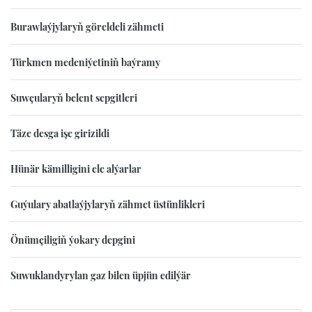
Burawlaýjylaryň göreldeli zähmeti
Türkmen medeniýetiniň baýramy
Suwçularyň belent sepgitleri
Täze desga işe girizildi
Hünär kämilligini ele alýarlar
Guýulary abatlaýjylaryň zähmet üstünlikleri
Önümçiligiň ýokary depgini
Suwuklandyrylan gaz bilen üpjün edilýär