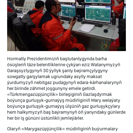
Hormatly Prezidentimiziň baştutanlygynda barha
ösüşleriň täze belentliklerine çykýan eziz Watanymyzyň
Garaşsyzlygynyň 30 ýyllyk şanly baýramçylygyny
sowgatly garşylamak ugrundaky asylly maksat
ýurdumyzyň nebitgaz pudagynyň edara-kärhanalarynyň
her birinde zähmet joşgunyny emele getirdi.
«Türkmengazüpjünçilik» birleşiginiň Gazlaşdyrmak
boýunça gurluşyk-gurnaýyş müdirliginiň Mary welaýaty
boýunça gurluşyk-gurnaýyş ülşüniň gaz gurluşykçylary
hem halkymyzyň baş baýramynyň öň ýanyndaky günlerde
her bir iş gününi üstünlikli jemleýärler.
Olaryň «Marygazüpjünçilik» müdirliginiň buýurmalary