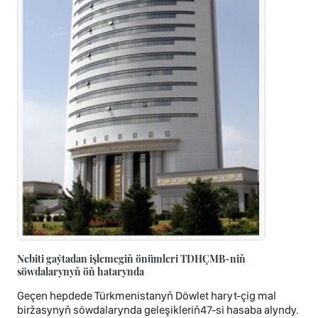
Nebiti gaýtadan işlemegiň önümleri TDHÇMB-niň
söwdalarynyň öň hatarynda
Geçen hepdede Türkmenistanyň Döwlet haryt-çig mal
biržasynyň söwdalarynda geleşikleriň47-si hasaba alyndy.