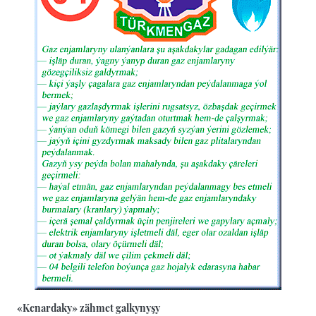
«Kenardaky» zähmet galkynyşy