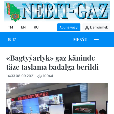
TM
EN
RU
Abuna ýazyl
Içeri girmek
MENÝU
15:17
«Bagtyýarlyk» gaz käninde
täze taslama badalga berildi
14:33 08.09.2021
10944