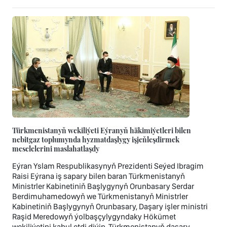
Türkmenistanyň wekiliýeti Eýranyň häkimiýetleri bilen
nebitgaz toplumynda hyzmatdaşlygy işjeňleşdirmek
meselelerini maslahatlaşdy
Eýran Yslam Respublikasynyň Prezidenti Seýed Ibragim
Raisi Eýrana iş sapary bilen baran Türkmenistanyň
Ministrler Kabinetiniň Başlygynyň Orunbasary Serdar
Berdimuhamedowyň we Türkmenistanyň Ministrler
Kabinetiniň Başlygynyň Orunbasary, Daşary işler ministri
Raşid Meredowyň ýolbaşçylygyndaky Hökümet
wekiliýetini kabul etdi diýip, Türkmenistanyň daşary