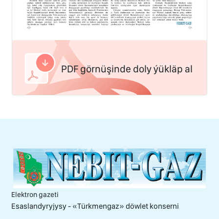
PDF görnüşinde doly ýükläp al
Elektron gazeti
Esaslandyryjysy - «Тürkmengaz» döwlet konserni