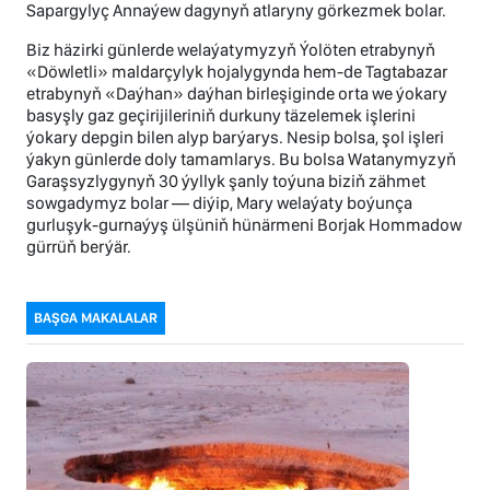
Sapargylyç Annaýew dagynyň atlaryny görkezmek bolar.
Biz häzirki günlerde welaýatymyzyň Ýolöten etrabynyň
«Döwletli» maldarçylyk hojalygynda hem-de Tagtabazar
etrabynyň «Daýhan» daýhan birleşiginde orta we ýokary
basyşly gaz geçirijileriniň durkuny täzelemek işlerini
ýokary depgin bilen alyp barýarys. Nesip bolsa, şol işleri
ýakyn günlerde doly tamamlarys. Bu bolsa Watanymyzyň
Garaşsyzlygynyň 30 ýyllyk şanly toýuna biziň zähmet
sowgadymyz bolar — diýip, Mary welaýaty boýunça
gurluşyk-gurnaýyş ülşüniň hünärmeni Borjak Hommadow
gürrüň berýär.
BAŞGA MAKALALAR