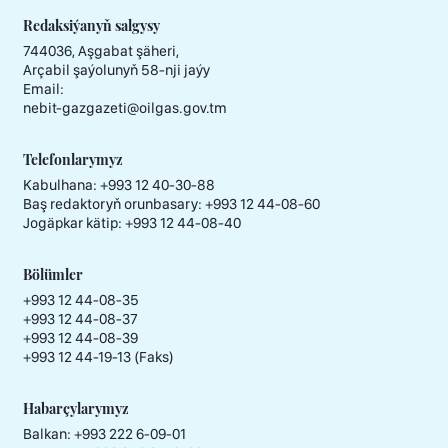
Redaksiýanyň salgysy
744036, Aşgabat şäheri,
Arçabil şaýolunyň 58-nji jaýy
Email:
nebit-gazgazeti@oilgas.gov.tm
Telefonlarymyz
Kabulhana:
+993 12 40-30-88
Baş redaktoryň orunbasary:
+993 12 44-08-60
Jogäpkar kätip:
+993 12 44-08-40
Bölümler
+993 12 44-08-35
+993 12 44-08-37
+993 12 44-08-39
+993 12 44-19-13 (Faks)
Habarçylarymyz
Balkan: +993 222 6-09-01