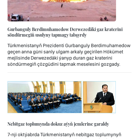
Gurbanguly Berdimuhamedow Derwezedäki gaz kraterini
söndürmegiň usulyny tapmagy tabşyrdy
Türkmenistanyň Prezidenti Gurbanguly Berdimuhamedow
geçen anna güni sanly ulgam arkaly geçirilen Hökümet
mejlisinde Derwezedäki ýanyp duran gaz kraterini
söndürmegiň çözgüdini tapmak meselesini gozgady.
Nebitgaz toplumynda dokuz aýyň jemlerine garaldy
7-nji oktýabrda Türkmenistanyň nebitgaz toplumynyň