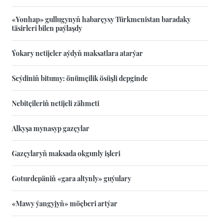
«Yonhap» gullugynyň habarçysy Türkmenistan baradaky
täsirleri bilen paýlaşdy
Ýokary netijeler aýdyň maksatlara atarýar
Seýdiniň bitumy: önümçilik ösüşli depginde
Nebitçileriň netijeli zähmeti
Alkyşa mynasyp gazçylar
Gazçylaryň maksada okgunly işleri
Goturdepäniň «gara altynly» guýulary
«Mawy ýangyjyň» möçberi artýar