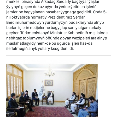
merkezi binasynda Arkadag Serdarly bagtyýar ýaşlar
ýylynyň geçen dokuz aýynda ýerine ýetirilen işleriň
jemlerine bagyşlanan hasabat ýygnagy geçirildi. Onda 5-
nji oktýabrda hormatly Prezidentimiz Serdar
Berdimuhamedowyň ýurdumyzyň pudaklarynda alnyp
barlan işleriň netijelerine bagyşlap sanly ulgam arkaly
geçiren Türkmenistanyň Ministrler Kabinetiniň mejlisinde
nebitgaz toplumynyň öňünde goýan wezipeleri ara alnyp
maslahatlaşyldy hem-de bu ugurda işleri has-da
ilerletmegiň anyk ýollary kesgitlenildi.