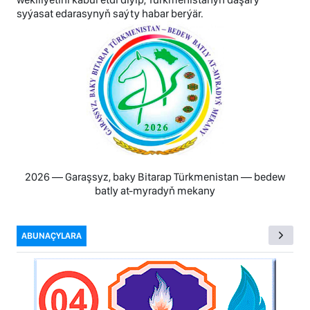
syýasat edarasynyň saýty habar berýär.
2026 — Garaşsyz, baky Bitarap Türkmenistan — bedew
batly at-myradyň mekany
ABUNAÇYLARA