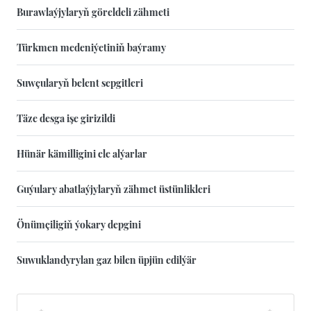
Burawlaýjylaryň göreldeli zähmeti
Türkmen medeniýetiniň baýramy
Suwçularyň belent sepgitleri
Täze desga işe girizildi
Hünär kämilligini ele alýarlar
Guýulary abatlaýjylaryň zähmet üstünlikleri
Önümçiligiň ýokary depgini
Suwuklandyrylan gaz bilen üpjün edilýär