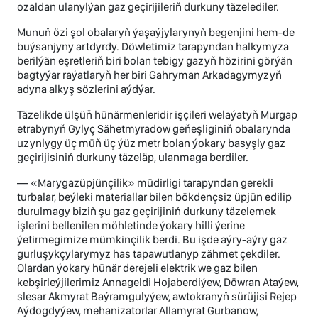
ozaldan ulanylýan gaz geçirijileriň durkuny täzelediler.
Munuň özi şol obalaryň ýaşaýjylarynyň begenjini hem-de
buýsanjyny artdyrdy. Döwletimiz tarapyndan halkymyza
berilýän eşretleriň biri bolan tebigy gazyň hözirini görýän
bagtyýar raýatlaryň her biri Gahryman Arkadagymyzyň
adyna alkyş sözlerini aýdýar.
Täzelikde ülşüň hünärmenleridir işçileri welaýatyň Murgap
etrabynyň Gylyç Sähetmyradow geňeşliginiň obalarynda
uzynlygy üç müň üç ýüz metr bolan ýokary basyşly gaz
geçirijisiniň durkuny täzeläp, ulanmaga berdiler.
— «Marygazüpjünçilik» müdirligi tarapyndan gerekli
turbalar, beýleki materiallar bilen bökdençsiz üpjün edilip
durulmagy biziň şu gaz geçirijiniň durkuny täzelemek
işlerini bellenilen möhletinde ýokary hilli ýerine
ýetirmegimize mümkinçilik berdi. Bu işde aýry-aýry gaz
gurluşykçylarymyz has tapawutlanyp zähmet çekdiler.
Olardan ýokary hünär derejeli elektrik we gaz bilen
kebşirleýjilerimiz Annageldi Hojaberdiýew, Döwran Ataýew,
slesar Akmyrat Baýramgulyýew, awtokranyň sürüjisi Rejep
Aýdogdyýew, mehanizatorlar Allamyrat Gurbanow,