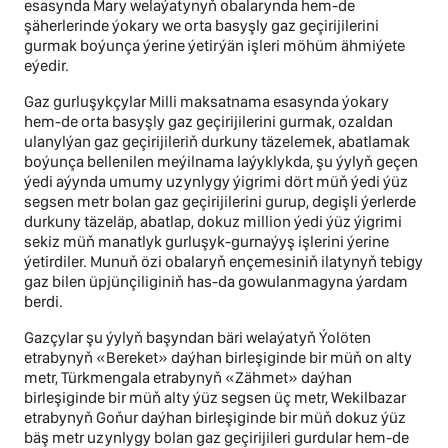
esasynda Mary welaýatynyň obalarynda hem-de
şäherlerinde ýokary we orta basyşly gaz geçirijilerini
gurmak boýunça ýerine ýetirýän işleri möhüm ähmiýete
eýedir.
Gaz gurluşykçylar Milli maksatnama esasynda ýokary
hem-de orta basyşly gaz geçirijilerini gurmak, ozaldan
ulanylýan gaz geçirijileriň durkuny täzelemek, abatlamak
boýunça bellenilen meýilnama laýyklykda, şu ýylyň geçen
ýedi aýynda umumy uzynlygy ýigrimi dört müň ýedi ýüz
segsen metr bolan gaz geçirijilerini gurup, degişli ýerlerde
durkuny täzeläp, abatlap, dokuz million ýedi ýüz ýigrimi
sekiz müň manatlyk gurluşyk-gurnaýyş işlerini ýerine
ýetirdiler. Munuň özi obalaryň ençemesiniň ilatynyň tebigy
gaz bilen üpjünçiliginiň has-da gowulanmagyna ýardam
berdi.
Gazçylar şu ýylyň başyndan bäri welaýatyň Ýolöten
etrabynyň «Bereket» daýhan birleşiginde bir müň on alty
metr, Türkmengala etrabynyň «Zähmet» daýhan
birleşiginde bir müň alty ýüz segsen üç metr, Wekilbazar
etrabynyň Goňur daýhan birleşiginde bir müň dokuz ýüz
bäş metr uzynlygy bolan gaz geçirijileri gurdular hem-de