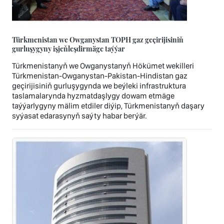
Türkmenistan we Owganystan TOPH gaz geçirijisiniň
gurluşygyny işjeňleşdirmäge taýýar
Türkmenistanyň we Owganystanyň Hökümet wekilleri
Türkmenistan-Owganystan-Pakistan-Hindistan gaz
geçirijisiniň gurluşygynda we beýleki infrastruktura
taslamalarynda hyzmatdaşlygy dowam etmäge
taýýarlygyny mälim etdiler diýip, Türkmenistanyň daşary
syýasat edarasynyň saýty habar berýär.