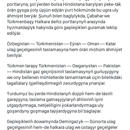
portlaryna, şol ýerden bolsa Hindistana barylýan ýeke-täk
örän gysga ýoly üpjün edýän ýurt hökmünde bu ugra uly
ähmiýet berýär. Şunuň bilen baglylykda, Çabahar we
Türkmenbaşy Halkara deňiz portlarynyň arasynda
hyzmatdaşlyk hakynda göni gepleşikleri guramak teklip
edilýär.
Özbegistan — Türkmenistan — Eýran — Oman — Katar
ulag geçelgesiniň taslamasyna hem örän möhüm ähmiýet
berilýär.
Türkmen tarapy Türkmenistan — Owganystan — Pakistan
— Hindistan gaz geçirijisiniň taslamasynyň gurluşygyny
we ony bellenen möhletlerde tamamlamak üçin bilelikdäki
tagallalary işjeňleşdirmegiň zerurdygyna ynanýar.
Ýurdumyz bu ýerde Hindistanyň düýpli hem-de täsirli
garaýşyna, taslama gatnaşyjylaryň ählisiniň işini
utgaşdyrmaga, netijeliligini ýokarlandyrmaga uly
goşandyny goşmaga taýýardygyna bil baglaýar.
Gepleşikleriň dowamynda Demirgazyk — Günorta ulag
geçelgesiniň hem-de halkara ulag we üstaşyr geçelgeler