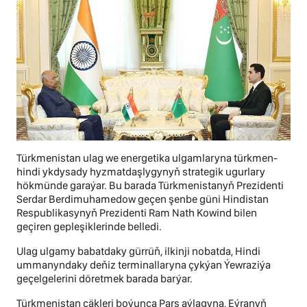
Türkmenistan ulag we energetika ulgamlaryna türkmen-
hindi ykdysady hyzmatdaşlygynyň strategik ugurlary
hökmünde garaýar. Bu barada Türkmenistanyň Prezidenti
Serdar Berdimuhamedow geçen şenbe güni Hindistan
Respublikasynyň Prezidenti Ram Nath Kowind bilen
geçiren gepleşiklerinde belledi.
Ulag ulgamy babatdaky gürrüň, ilkinji nobatda, Hindi
ummanyndaky deňiz terminallaryna çykýan Ýewraziýa
geçelgelerini döretmek barada barýar.
Türkmenistan çäkleri boýunça Pars aýlagyna, Eýranyň