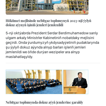
Hökümet mejlisinde nebitgaz toplumynyň 2023-nji ýylyň
dokuz aýynyň işiniň jemleri jemlenildi
5-nji oktýabrda Prezident Serdar Berdimuhamedow sanly
ulgam arkaly Ministrler Kabinetiniň nobatdaky mejlisini
geçirdi. Onda ýurdumyzyň ykdysadyýetiniň pudaklarynda
şu ýylyň dokuz aýynda alnyp barlan işleriň jemleri
jemlenildi we öňde durýan wezipeler ara alnyp
maslahatlaşyldy.
Nebitgaz toplumynda dokuz aýyň jemlerine garaldy