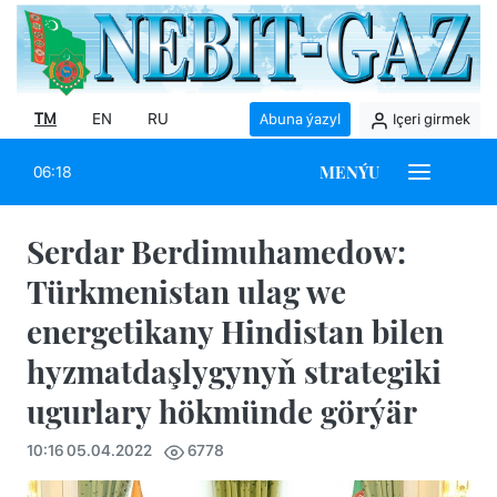
TM
EN
RU
Abuna ýazyl
Içeri girmek
MENÝU
06:18
Serdar Berdimuhamedow:
Türkmenistan ulag we
energetikany Hindistan bilen
hyzmatdaşlygynyň strategiki
ugurlary hökmünde görýär
10:16 05.04.2022
6778