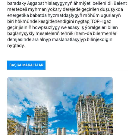
baradaky Aşgabat Ylalaşygynyň ähmiýeti bellenildi. Belent
mertebeli myhman ýokary derejede geçirilen duşuşykda
energetika babatda hyzmatdaşlygyň möhüm ugurlaryň
biri hökmünde kesgitlenendigini nygtap, TOPH gaz
geçirijisiniň howpsuzlygy we esasy iş ýörelgeleri bilen
baglanyşykly meseleleriň tehniki hem-de bilermenler
derejesinde ara alnyp maslahatlaşylyp bilinjekdigini
nygtady.
BAŞGA MAKALALAR