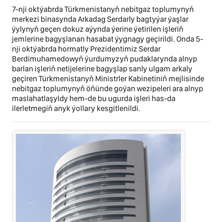
7-nji oktýabrda Türkmenistanyň nebitgaz toplumynyň
merkezi binasynda Arkadag Serdarly bagtyýar ýaşlar
ýylynyň geçen dokuz aýynda ýerine ýetirilen işleriň
jemlerine bagyşlanan hasabat ýygnagy geçirildi. Onda 5-
nji oktýabrda hormatly Prezidentimiz Serdar
Berdimuhamedowyň ýurdumyzyň pudaklarynda alnyp
barlan işleriň netijelerine bagyşlap sanly ulgam arkaly
geçiren Türkmenistanyň Ministrler Kabinetiniň mejlisinde
nebitgaz toplumynyň öňünde goýan wezipeleri ara alnyp
maslahatlaşyldy hem-de bu ugurda işleri has-da
ilerletmegiň anyk ýollary kesgitlenildi.