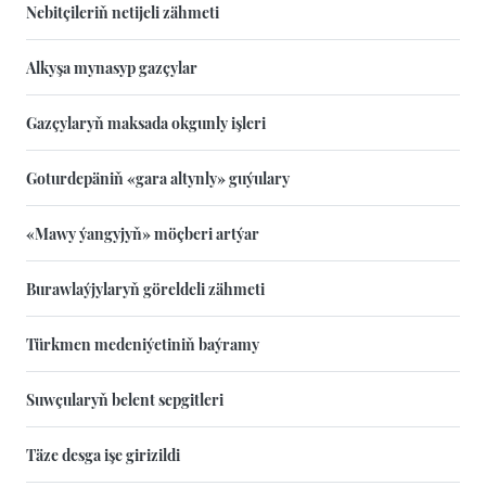
Nebitçileriň netijeli zähmeti
Alkyşa mynasyp gazçylar
Gazçylaryň maksada okgunly işleri
Goturdepäniň «gara altynly» guýulary
«Mawy ýangyjyň» möçberi artýar
Burawlaýjylaryň göreldeli zähmeti
Türkmen medeniýetiniň baýramy
Suwçularyň belent sepgitleri
Täze desga işe girizildi