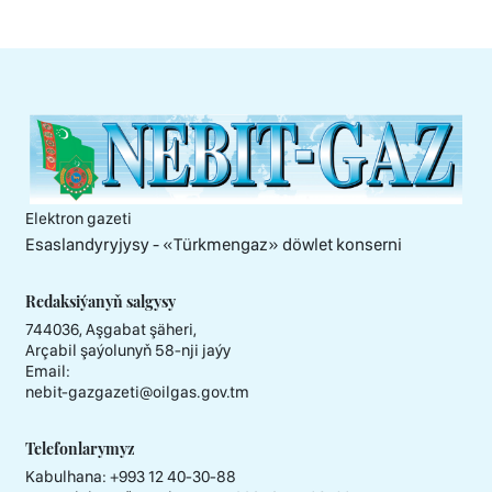
Elektron gazeti
Esaslandyryjysy - «Тürkmengaz» döwlet konserni
Redaksiýanyň salgysy
744036, Aşgabat şäheri,
Arçabil şaýolunyň 58-nji jaýy
Email:
nebit-gazgazeti@oilgas.gov.tm
Telefonlarymyz
Kabulhana:
+993 12 40-30-88