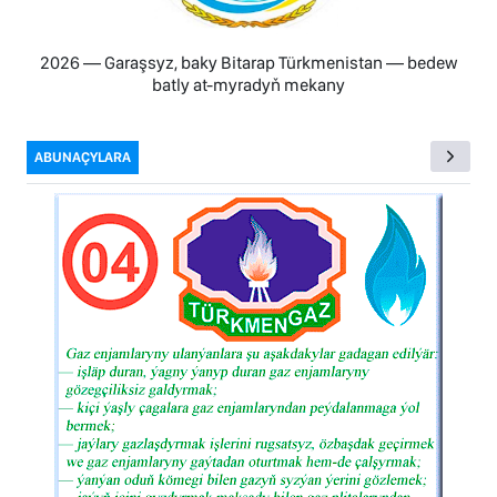
2026 — Garaşsyz, baky Bitarap Türkmenistan — bedew
batly at-myradyň mekany
ABUNAÇYLARA