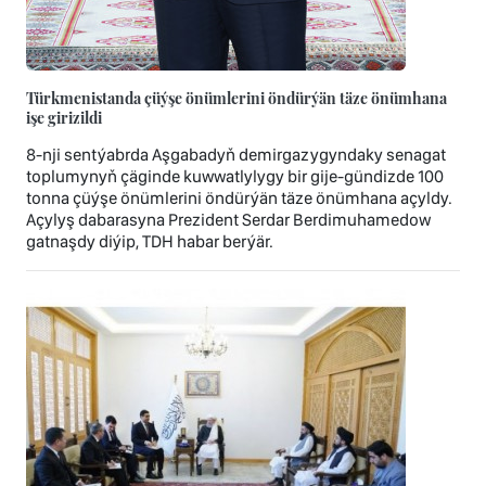
Türkmenistanda çüýşe önümlerini öndürýän täze önümhana
işe girizildi
8-nji sentýabrda Aşgabadyň demirgazygyndaky senagat
toplumynyň çäginde kuwwatlylygy bir gije-gündizde 100
tonna çüýşe önümlerini öndürýän täze önümhana açyldy.
Açylyş dabarasyna Prezident Serdar Berdimuhamedow
gatnaşdy diýip, TDH habar berýär.