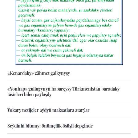
«Kenardaky» zähmet galkynyşy
«Yonhap» gullugynyň habarçysy Türkmenistan baradaky
täsirleri bilen paýlaşdy
Ýokary netijeler aýdyň maksatlara atarýar
Seýdiniň bitumy: önümçilik ösüşli depginde