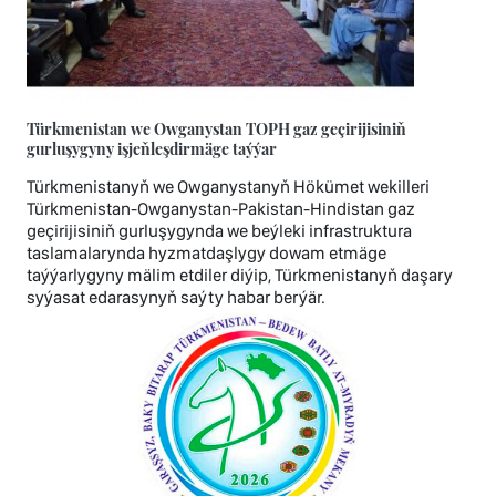
Türkmenistan we Owganystan TOPH gaz geçirijisiniň
gurluşygyny işjeňleşdirmäge taýýar
Türkmenistanyň we Owganystanyň Hökümet wekilleri
Türkmenistan-Owganystan-Pakistan-Hindistan gaz
geçirijisiniň gurluşygynda we beýleki infrastruktura
taslamalarynda hyzmatdaşlygy dowam etmäge
taýýarlygyny mälim etdiler diýip, Türkmenistanyň daşary
syýasat edarasynyň saýty habar berýär.