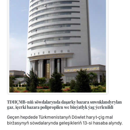
TDHÇMB-niň söwdalarynda daşarky bazara suwuklandyrylan
gaz, içerki bazara polipropilen we binýatlyk ýag ýerlenildi
Geçen hepdede Türkmenistanyň Döwlet haryt-çig mal
biržasynyň söwdalarynda geleşikleriň 13-si hasaba alyndy.