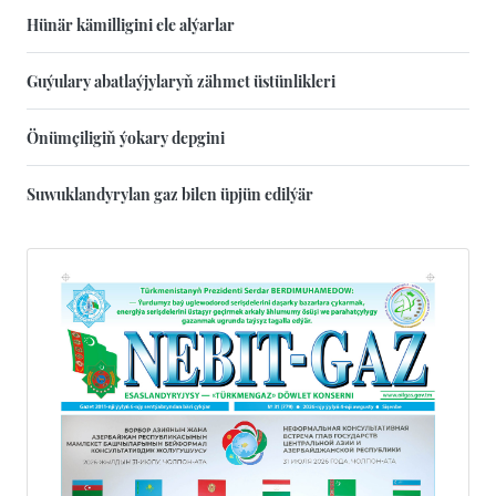
Hünär kämilligini ele alýarlar
Guýulary abatlaýjylaryň zähmet üstünlikleri
Önümçiligiň ýokary depgini
Suwuklandyrylan gaz bilen üpjün edilýär