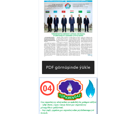
PDF görnüşinde ýükle