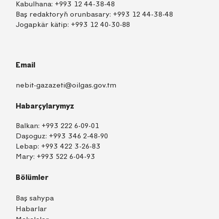
Kabulhana:
+993 12 44-38-48
Baş redaktoryň orunbasary:
+993 12 44-38-48
Jogapkär kätip:
+993 12 40-30-88
Email
nebit-gazazeti@oilgas.gov.tm
Habarçylarymyz
Balkan:
+993 222 6-09-01
Daşoguz:
+993 346 2-48-90
Lebap:
+993 422 3-26-83
Mary:
+993 522 6-04-93
Bölümler
Baş sahypa
Habarlar