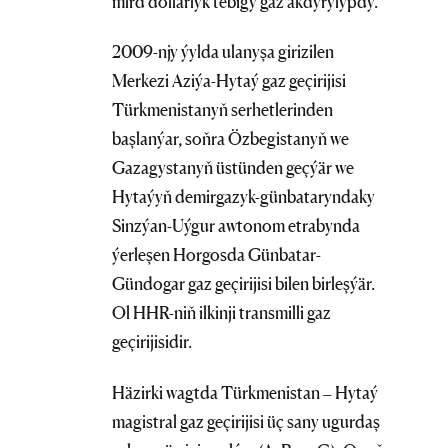
mlrd dollarlyk tebigy gaz akdyrylypdy.
2009-njy ýylda ulanyşa girizilen
Merkezi Aziýa-Hytaý gaz geçirijisi
Türkmenistanyň serhetlerinden
başlanýar, soňra Özbegistanyň we
Gazagystanyň üstünden geçýär we
Hytaýyň demirgazyk-günbataryndaky
Sinzýan-Uýgur awtonom etrabynda
ýerleşen Horgosda Günbatar-
Gündogar gaz geçirijisi bilen birleşýär.
Ol HHR-niň ilkinji transmilli gaz
geçirijisidir.
Häzirki wagtda Türkmenistan – Hytaý
magistral gaz geçirijisi üç sany ugurdaş