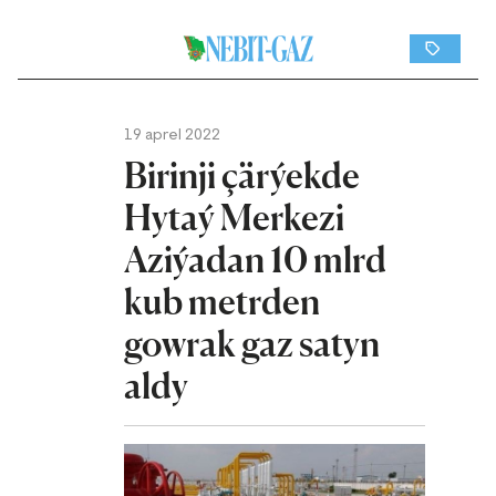
19 aprel 2022
Birinji çärýekde
Hytaý Merkezi
Aziýadan 10 mlrd
kub metrden
gowrak gaz satyn
aldy