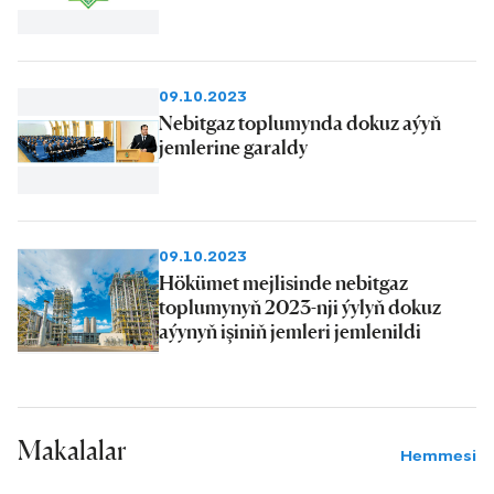
09.10.2023
Nebitgaz toplumynda dokuz aýyň
jemlerine garaldy
09.10.2023
Hökümet mejlisinde nebitgaz
toplumynyň 2023-nji ýylyň dokuz
aýynyň işiniň jemleri jemlenildi
Makalalar
Hemmesi