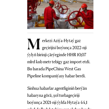
M
erkezi Aziýa-Hytaý gaz
geçirijisi boýunça 2022-nji
ýylyň birinji çärýeginde HHR 10,07
mlrd kub metr tebigy gaz import etdi.
Bu barada PipeChina West Gas
Pipeline kompaniýasy habar berdi.
Sinhua habarlar agentliginiň berýän
habaryna görä, şol turbageçiriji
boýunça 2021-nji ýylda Hytaýa 44,1