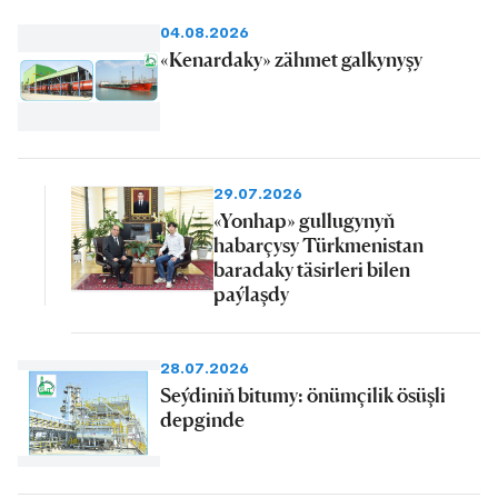
04.08.2026
«Kenardaky» zähmet galkynyşy
29.07.2026
«Yonhap» gullugynyň
habarçysy Türkmenistan
baradaky täsirleri bilen
paýlaşdy
28.07.2026
Seýdiniň bitumy: önümçilik ösüşli
depginde