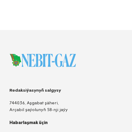
Redaksiýasynyň salgysy
744036, Aşgabat şäheri,
Arçabil şaýolunyň 58-nji jaýy
Habarlaşmak üçin