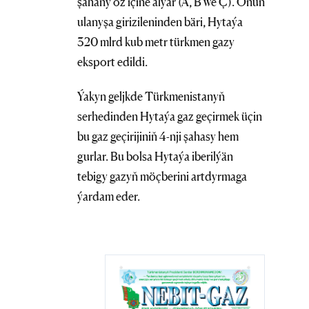
şahany öz içine alýar (A, B we Ç). Onuň
ulanyşa girizileninden bäri, Hytaýa
320 mlrd kub metr türkmen gazy
eksport edildi.
Ýakyn geljkde Türkmenistanyň
serhedinden Hytaýa gaz geçirmek üçin
bu gaz geçirijiniň 4-nji şahasy hem
gurlar. Bu bolsa Hytaýa iberilýän
tebigy gazyň möçberini artdyrmaga
ýardam eder.