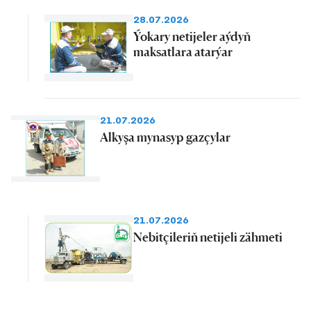
28.07.2026
Ýokary netijeler aýdyň
maksatlara atarýar
21.07.2026
Alkyşa mynasyp gazçylar
21.07.2026
Nebitçileriň netijeli zähmeti