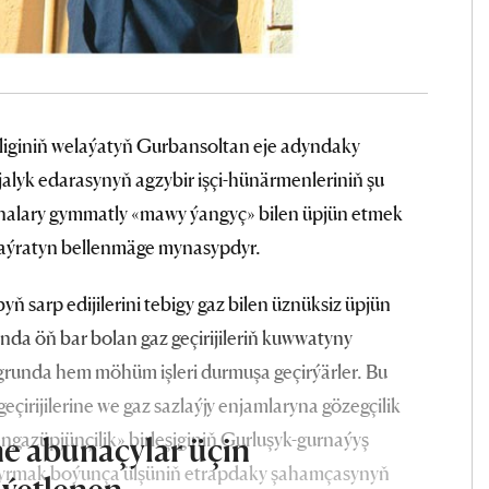
liginiň welaýatyň Gurbansoltan eje adyndaky
alyk edarasynyň agzybir işçi-hünärmenleriniň şu
analary gymmatly «mawy ýangyç» bilen üpjün etmek
i aýratyn bellenmäge mynasypdyr.
ň sarp edijilerini tebigy gaz bilen üznüksiz üpjün
nda öň bar bolan gaz geçirijileriň kuwwatyny
grunda hem möhüm işleri durmuşa geçirýärler. Bu
çirijilerine we gaz sazlaýjy enjamlaryna gözegçilik
gazüpjünçilik» birleşiginiň Gurluşyk-gurnaýyş
e abunaçylar üçin
dyrmak boýunça ülşüniň etrapdaky şahamçasynyň
iýetlenen