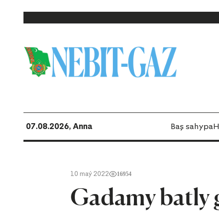
07.08.2026, Anna
Baş sahypa
H
10 maý 2022
16954
Gadamy batly 