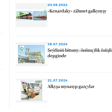
04.08.2026
«Kenardaky» zähmet galkynyşy
28.07.2026
Seýdiniň bitumy: önümçilik ösüşli
depginde
21.07.2026
Alkyşa mynasyp gazçylar