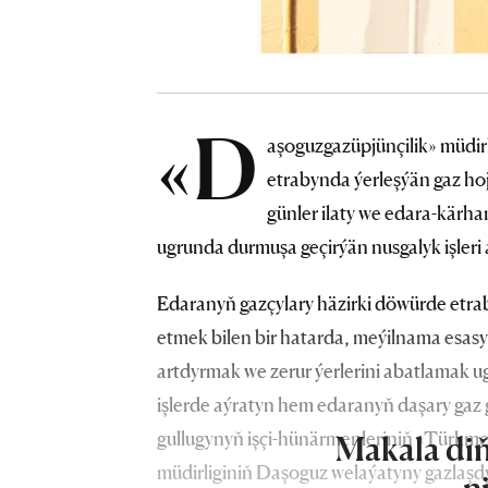
«D
aşoguzgazüpjünçilik» müdir
etrabynda ýerleşýän gaz hoj
günler ilaty we edara-kärh
ugrunda durmuşa geçirýän nusgalyk işler
Edaranyň gazçylary häzirki döwürde etraby
etmek bilen bir hatarda, meýilnama esasy
artdyrmak we zerur ýerlerini abatlamak u
işlerde aýratyn hem edaranyň daşary gaz ge
gullugynyň işçi-hünärmenleriniň «Türkmen
Makala diň
müdirliginiň Daşoguz welaýatyny gazlaş
n