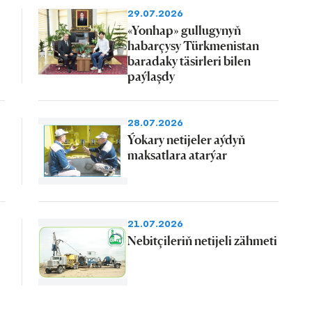
29.07.2026
«Yonhap» gullugynyň
habarçysy Türkmenistan
baradaky täsirleri bilen
paýlaşdy
28.07.2026
Ýokary netijeler aýdyň
maksatlara atarýar
21.07.2026
Nebitçileriň netijeli zähmeti