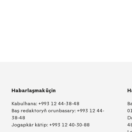
Habarlaşmak üçin
H
Kabulhana:
+993 12 44-38-48
B
Baş redaktoryň orunbasary:
+993 12 44-
0
38-48
D
Jogapkär kätip:
+993 12 40-30-88
4
L