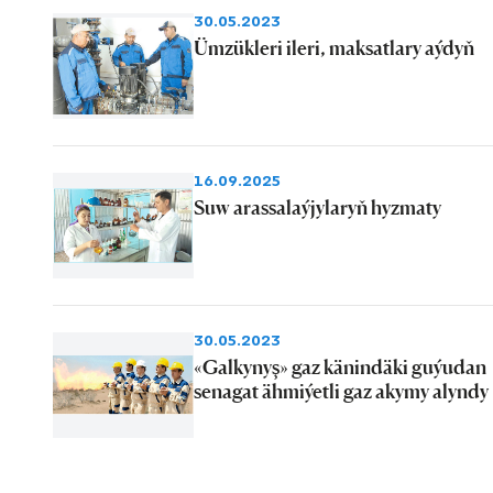
30.05.2023
Ümzükleri ileri, maksatlary aýdyň
16.09.2025
Suw arassalaýjylaryň hyzmaty
30.05.2023
«Galkynyş» gaz känindäki guýudan
senagat ähmiýetli gaz akymy alyndy