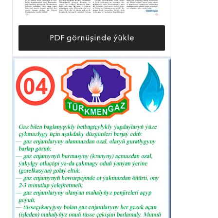
PDF görnüşinde ýükle