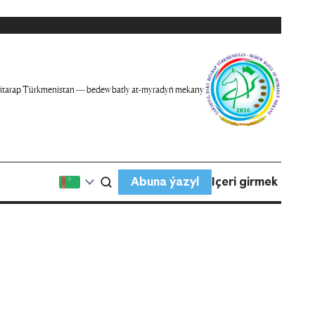
itarap Türkmenistan — bedew batly at-myradyň mekany
Abuna ýazyl
Içeri girmek