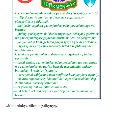
«Kenardaky» zähmet galkynyşy