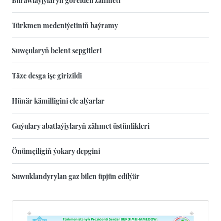
Türkmen medeniýetiniň baýramy
Suwçularyň belent sepgitleri
Täze desga işe girizildi
Hünär kämilligini ele alýarlar
Guýulary abatlaýjylaryň zähmet üstünlikleri
Önümçiligiň ýokary depgini
Suwuklandyrylan gaz bilen üpjün edilýär