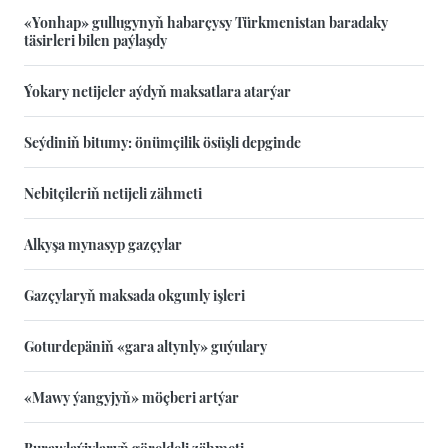
«Yonhap» gullugynyň habarçysy Türkmenistan baradaky
täsirleri bilen paýlaşdy
Ýokary netijeler aýdyň maksatlara atarýar
Seýdiniň bitumy: önümçilik ösüşli depginde
Nebitçileriň netijeli zähmeti
Alkyşa mynasyp gazçylar
Gazçylaryň maksada okgunly işleri
Goturdepäniň «gara altynly» guýulary
«Mawy ýangyjyň» möçberi artýar
Burawlaýjylaryň göreldeli zähmeti