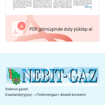
PDF görnüşinde doly ýükläp al
Elektron gazeti
Esaslandyryjysy - «Тürkmengaz» döwlet konserni