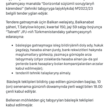
şahamçasy manatda “Gorizontal süýümli sorujylaryň
kärendesi” (tehniki tabşyryga laýyklykda) №2022/23
belgili tender yglan edýär.
Tendere gatnaşmak üçin Balkan welaýaty, Balkanabat
şäheri, T.Satylow köçesi, kwartal 150, jaý 59 salgy boýunça
“Tatneft” JPJ-niň Türkmenistandaky şahamçasynyň
edarasyna:
bäsleşige gatnaşmaga isleg bildirýäniň doly ady, hukuk
ýagdaýy, hasaba alnan ýurdy, bank rekwizitleri hakynda
maglumatlary görkezip, ýazmaça görnüşde arza
tabşyrmaly (ofşor zolaklarda hasaba alnan ýa-da şol
ýerlerde bank hasaplary bolan kompaniýalardan arzalar
kabul edilmeýär);
tenderiň tehniki talaplaryny almaly.
Bäsleşik teklipleri bildiriş çap edilen gününden başlap, 10
(on) senenama gününiň dowamynda ýerli wagt bilen 18.00
çenli kabul edilýär.
Bellenen möhletden giç tabşyrylan bäsleşik teklipleri
kabul edilmeýär.