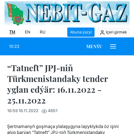
TM
EN
RU
Abuna ýazyl
Içeri girmek
MENÝU
10:23
“Tatneft” JPJ-niň
Türkmenistandaky tender
yglan edýär: 16.11.2022 -
25.11.2022
16:59 16.11.2022
4651
Şertnamanyň goşmaça ylalaşygyna laýyklykda öz işini
alyp barýan “Tatneft” JPJ-niň Türkmenistandaky