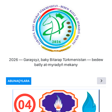
2026 — Garaşsyz, baky Bitarap Türkmenistan — bedew
batly at-myradyň mekany
ABUNAÇYLARA