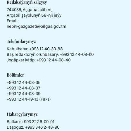
Redaksiýanyň salgysy
744036, Aşgabat şäheri,
Arçabil şaýolunyň 58-nji jaýy
Email:
nebit-gazgazeti@oilgas.gov.tm
Telefonlarymyz
Kabulhana:
+993 12 40-30-88
Baş redaktoryň orunbasary:
+993 12 44-08-60
Jogäpkar kätip:
+993 12 44-08-40
Bölümler
+993 12 44-08-35
+993 12 44-08-37
+993 12 44-08-39
+993 12 44-19-13 (Faks)
Habarçylarymyz
Balkan: +993 222 6-09-01
Daşoguz: +993 346 2-48-90