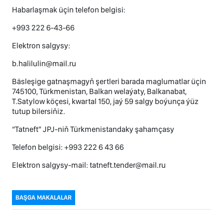
Habarlaşmak üçin telefon belgisi:
+993 222 6-43-66
Elektron salgysy:
b.halilulin@mail.ru
Bäsleşige gatnaşmagyň şertleri barada maglumatlar üçin
745100, Türkmenistan, Balkan welaýaty, Balkanabat,
T.Satylow köçesi, kwartal 150, jaý 59 salgy boýunça ýüz
tutup bilersiňiz.
“Tatneft” JPJ-niň Türkmenistandaky şahamçasy
Telefon belgisi: +993 222 6 43 66
Elektron salgysy-mail: tatneft.tender@mail.ru
BAŞGA MAKALALAR