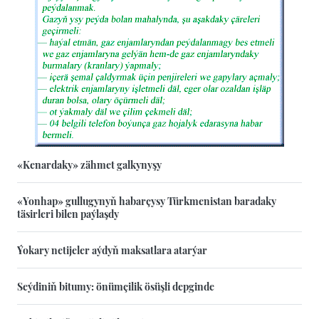
«Kenardaky» zähmet galkynyşy
«Yonhap» gullugynyň habarçysy Türkmenistan baradaky
täsirleri bilen paýlaşdy
Ýokary netijeler aýdyň maksatlara atarýar
Seýdiniň bitumy: önümçilik ösüşli depginde