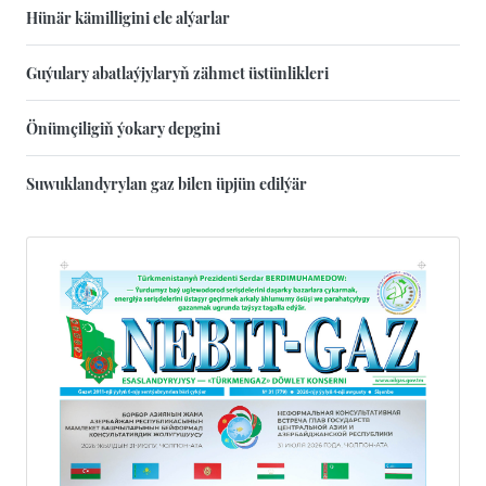
Hünär kämilligini ele alýarlar
Guýulary abatlaýjylaryň zähmet üstünlikleri
Önümçiligiň ýokary depgini
Suwuklandyrylan gaz bilen üpjün edilýär