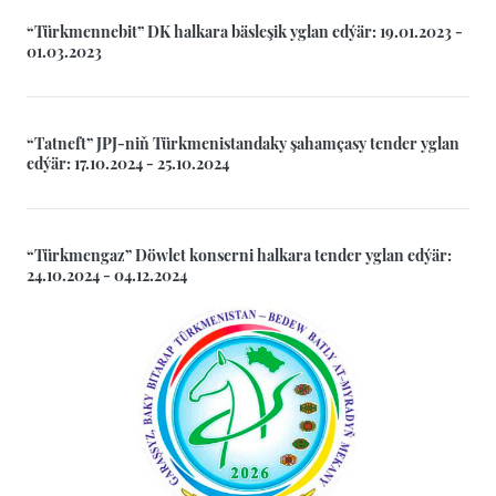
“Türkmennebit” DK halkara bäsleşik yglan edýär: 19.01.2023 -
01.03.2023
“Tatneft” JPJ-niň Türkmenistandaky şahamçasy tender yglan
edýär: 17.10.2024 - 25.10.2024
“Türkmengaz” Döwlet konserni halkara tender yglan edýär:
24.10.2024 - 04.12.2024