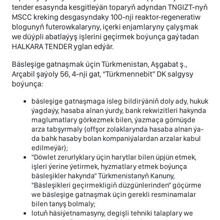
tender esasynda kesgitleýän toparyň adyndan TNGIZT-nyň
MSCC kreking desgasyndaky 100-nji reaktor-regeneratiw
blogunyň futerowkalaryny, içerki enjamlaryny çalyşmak
we düýpli abatlaýyş işlerini geçirmek boýunça gaýtadan
HALKARA TENDER yglan edýär.
Bäsleşige gatnaşmak üçin Türkmenistan, Aşgabat ş.,
Arçabil şaýoly 56, 4-nji gat, “Türkmennebit” DK salgysy
boýunça:
bäsleşige gatnaşmaga isleg bildirýäniň doly ady, hukuk
ýagdaýy, hasaba alnan ýurdy, bank rekwizitleri hakynda
maglumatlary görkezmek bilen, ýazmaça görnüşde
arza tabşyrmaly (offşor zolaklarynda hasaba alnan ýa-
da bahk hasaby bolan kompaniýalardan arzalar kabul
edilmeýär);
"Döwlet zerurlyklary üçin harytlar bilen üpjün etmek,
işleri ýerine ýetirmek, hyzmatlary etmek boýunça
bäsleşikler hakynda" Türkmenistanyň Kanuny,
"Bäsleşikleri geçirmekligiň düzgünlerinden" göçürme
we bäsleşige gatnaşmak üçin gerekli resminamalar
bilen tanyş bolmaly;
lotuň häsiýetnamasyny, degişli tehniki talaplary we