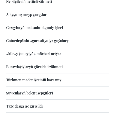
Nebitçileriň netijeli zähmeti
Alkyşa mynasyp gazçylar
Gazçylaryň maksada okgunly işleri
Goturdepäniň «gara altynly» guýulary
«Mawy ýangyjyň» möçberi artýar
Burawlaýjylaryň göreldeli zähmeti
Türkmen medeniýetiniň baýramy
Suwçularyň belent sepgitleri
Täze desga işe girizildi