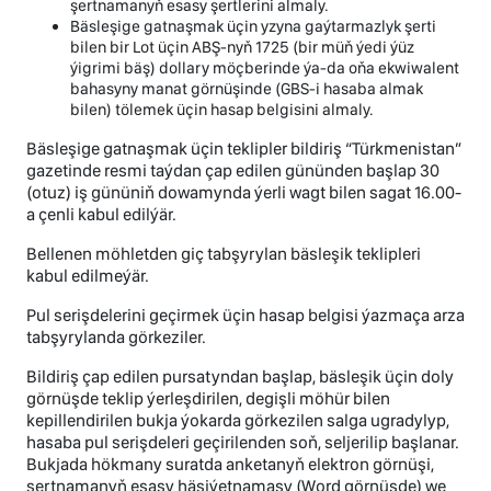
şertnamanyň esasy şertlerini almaly.
Bäsleşige gatnaşmak üçin yzyna gaýtarmazlyk şerti
bilen bir Lot üçin ABŞ-nyň 1725 (bir müň ýedi ýüz
ýigrimi bäş) dollary möçberinde ýa-da oňa ekwiwalent
bahasyny manat görnüşinde (GBS-i hasaba almak
bilen) tölemek üçin hasap belgisini almaly.
Bäsleşige gatnaşmak üçin teklipler bildiriş “Türkmenistan”
gazetinde resmi taýdan çap edilen gününden başlap 30
(otuz) iş gününiň dowamynda ýerli wagt bilen sagat 16.00-
a çenli kabul edilýär.
Bellenen möhletden giç tabşyrylan bäsleşik teklipleri
kabul edilmeýär.
Pul serişdelerini geçirmek üçin hasap belgisi ýazmaça arza
tabşyrylanda görkeziler.
Bildiriş çap edilen pursatyndan başlap, bäsleşik üçin doly
görnüşde teklip ýerleşdirilen, degişli möhür bilen
kepillendirilen bukja ýokarda görkezilen salga ugradylyp,
hasaba pul serişdeleri geçirilenden soň, seljerilip başlanar.
Bukjada hökmany suratda anketanyň elektron görnüşi,
şertnamanyň esasy häsiýetnamasy (Word görnüşde) we