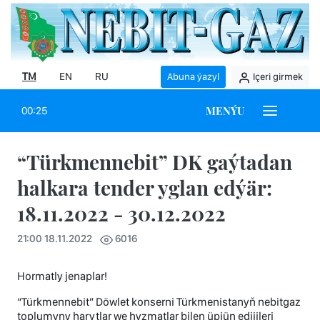
TM
EN
RU
Abuna ýazyl
Içeri girmek
MENÝU
00:25
“Türkmennebit” DK gaýtadan
halkara tender yglan edýär:
18.11.2022 - 30.12.2022
21:00 18.11.2022
6016
Hormatly jenaplar!
“Türkmennebit” Döwlet konserni Türkmenistanyň nebitgaz
toplumyny harytlar we hyzmatlar bilen üpjün edijileri