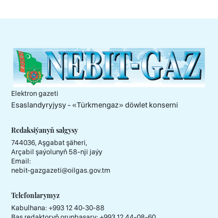
Elektron gazeti
Esaslandyryjysy - «Тürkmengaz» döwlet konserni
Redaksiýanyň salgysy
744036, Aşgabat şäheri,
Arçabil şaýolunyň 58-nji jaýy
Email:
nebit-gazgazeti@oilgas.gov.tm
Telefonlarymyz
Kabulhana:
+993 12 40-30-88
Baş redaktoryň orunbasary:
+993 12 44-08-60