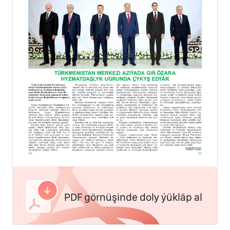
PDF görnüşinde doly ýükläp al