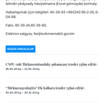
tehniki-ykdysady häsiýetnama (Excel görnüşde) bolmaly.
Habarlaşmak üçin belgileri: 40-39-93 +993243 96-2-26, 6-
04-98;
Faks: 40-39-24,40-39-90;
Elektron salgysy: fer@turkmennebit.gov.tm
BAŞGA MAKALALAR
CNPC-niň Türkmenistandaky şahamçasy tender yglan edýär:
16.10.2024 – 25.10.2024
“Türkmengeologiýa” DK halkara tender yglan edýär:
10.10.2024 - 20.11.2024