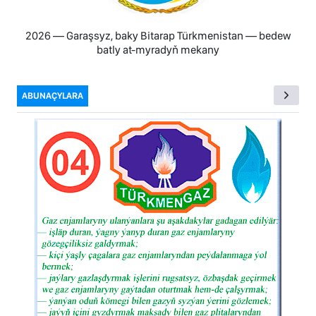
2026 — Garaşsyz, baky Bitarap Türkmenistan — bedew
batly at-myradyň mekany
ABUNAÇYLARA