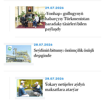
29.07.2026
«Yonhap» gullugynyň
habarçysy Türkmenistan
baradaky täsirleri bilen
paýlaşdy
28.07.2026
Seýdiniň bitumy: önümçilik ösüşli
depginde
28.07.2026
Ýokary netijeler aýdyň
maksatlara atarýar