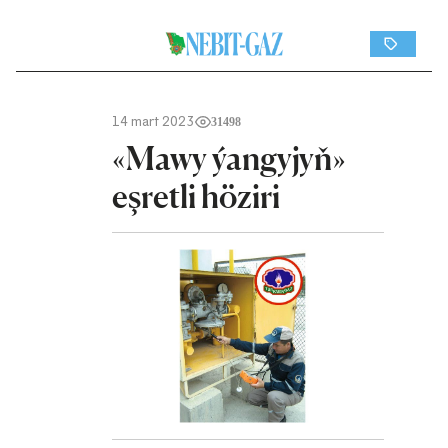
14 mart 2023
31498
«Mawy ýangyjyň»
eşretli höziri