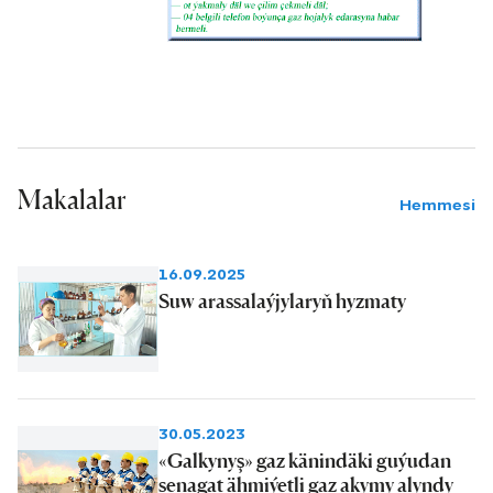
ýaşaýjylaryndan we edara-
kärhanalaryndan gelýän sargytlaryň
gije-gündiziň dowamynda bökdençsiz
işleýän näsazlygy habar beriş we
hasaba alyş gullugynyň sargytlary
kabul edijileriniň gyssagly hasaba alyp,
Makalalar
tebigy gaz bilen baglanyşykly ýüze
Hemmesi
çykan näsazlyklaryň gullugyň slesar-
bejerijileri Şöhrat Kultaýew, Genje
16.09.2025
Dosjanow we Allaberdi
Suw arassalaýjylaryň hyzmaty
Meretdurdyýew dagy tarapyndan
dessin çözgütler esasynda
düzedilýändigini edaranyň baş
inženeri Mekan Mämmedow gürrüň
30.05.2023
berýär.
«Galkynyş» gaz känindäki guýudan
senagat ähmiýetli gaz akymy alyndy