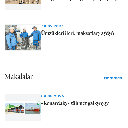
30.05.2023
Ümzükleri ileri, maksatlary aýdyň
Makalalar
Hemmesi
04.08.2026
«Kenardaky» zähmet galkynyşy