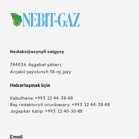
Redaksiýasynyň salgysy
744036, Aşgabat şäheri,
Arçabil şaýolunyň 58-nji jaýy
Habarlaşmak üçin
Kabulhana:
+993 12 44-38-48
Baş redaktoryň orunbasary:
+993 12 44-38-48
Jogapkär kätip:
+993 12 40-30-88
Email