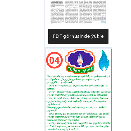
ýöredýän gözegçilik hem-de hyzmat
ediş, gaz ýerleşdiriş we hasabaty ýaly
gulluklaryň sazlaşykly hereket
edýändigini gürrüň berýärler. Bu
PDF görnüşinde ýükle
gulluklaryň zähmetsöýer işçi-
hünärmenleriniň agzybirlikde zähmet
çekmeginde hem-de öz öňlerinde
goýlan wezipe-borçlaryny häzirki
döwrüň talaplaryna laýyklykda ýokary
derejede berjaý etmegi netijesinde,
welaýat merkeziniň ilaty we edara-
kärhanalary ýylyň islendik
möwsüminde gymmatly «mawy
ýangyç» bilen ýokary derejede üpjün
edilýär. Bu ýerde şäheriň