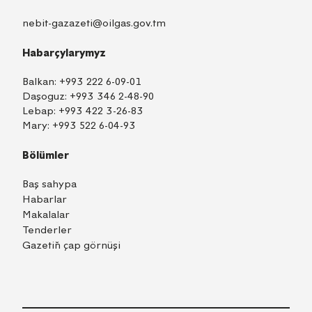
nebit-gazazeti@oilgas.gov.tm
Habarçylarymyz
Balkan:
+993 222 6-09-01
Daşoguz:
+993 346 2-48-90
Lebap:
+993 422 3-26-83
Mary:
+993 522 6-04-93
Bölümler
Baş sahypa
Habarlar
Makalalar
Tenderler
Gazetiň çap görnüşi
TM
EN
RU
Içeri girmek