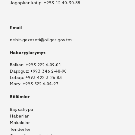
Jogapkär kätip:
+993 12 40-30-88
Email
nebit-gazazeti@oilgas.gov.tm
Habarçylarymyz
Balkan:
+993 222 6-09-01
Daşoguz:
+993 346 2-48-90
Lebap:
+993 422 3-26-83
Mary:
+993 522 6-04-93
Bölümler
Baş sahypa
Habarlar
Makalalar
Tenderler