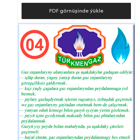
PDF görnüşinde ýükle