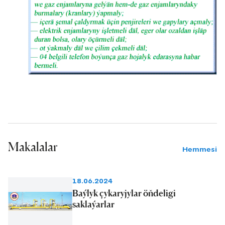
Makalalar
Hemmesi
18.06.2024
Baýlyk çykaryjylar öňdeligi
saklaýarlar