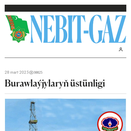
28 mart 2023
30825
Burawlaýjylaryň üstünligi