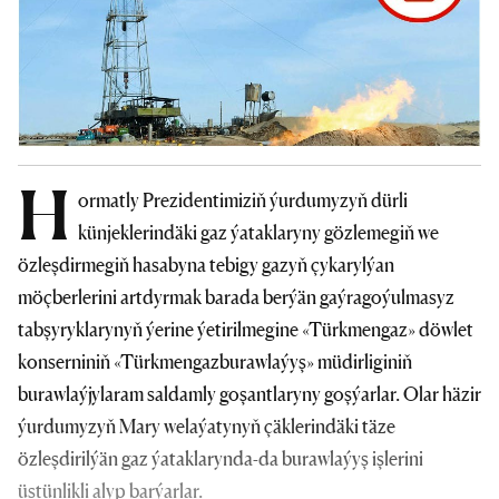
H
ormatly Prezidentimiziň ýurdumyzyň dürli
künjeklerindäki gaz ýataklaryny gözlemegiň we
özleşdirmegiň hasabyna tebigy gazyň çykarylýan
möçberlerini artdyrmak barada berýän gaýragoýulmasyz
tabşyryklarynyň ýerine ýetirilmegine «Türkmengaz» döwlet
konserniniň «Türkmengazburawlaýyş» müdirliginiň
burawlaýjylaram saldamly goşantlaryny goşýarlar. Olar häzir
ýurdumyzyň Mary welaýatynyň çäklerindäki täze
özleşdirilýän gaz ýataklarynda-da burawlaýyş işlerini
üstünlikli alyp barýarlar.