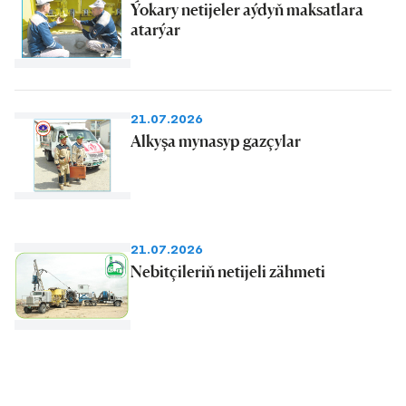
Ýokary netijeler aýdyň maksatlara
atarýar
21.07.2026
Alkyşa mynasyp gazçylar
21.07.2026
Nebitçileriň netijeli zähmeti