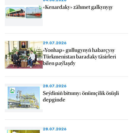
«Kenardaky» zähmet galkynyşy
29.07.2026
«Yonhap» gullugynyň habarçysy
Türkmenistan baradaky täsirleri
bilen paýlaşdy
28.07.2026
Seýdiniň bitumy: önümçilik ösüşli
depginde
28.07.2026