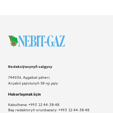
Redaksiýasynyň salgysy
744036, Aşgabat şäheri,
Arçabil şaýolunyň 58-nji jaýy
Habarlaşmak üçin
Kabulhana:
+993 12 44-38-48
Baş redaktoryň orunbasary:
+993 12 44-38-48