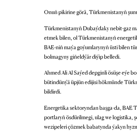
Onuň pikirine görä, Türkmenistanyň şunuň 
Türkmenistanyň Dubaýdaky nebit-gaz m
etmek bilen, ol Türkmenistanyň energeti
BAE-niň maýa goýumlarynyň üsti bilen t
bolmagyny giňeldýär diýip belledi.
Ahmed Ali Al Saýed depginli ösüşe eýe b
bütindünýä üpjün edijisi hökmünde Türk
bildirdi.
Energetika sektoryndan başga-da, BAE Tür
portlaryň ösdürilmegi, ulag we logistika
wezipeleri çözmek babatynda ýakyn hyzm