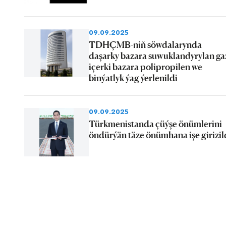
09.09.2025
TDHÇMB-niň söwdalarynda
daşarky bazara suwuklandyrylan ga
içerki bazara polipropilen we
binýatlyk ýag ýerlenildi
09.09.2025
Türkmenistanda çüýşe önümlerini
öndürýän täze önümhana işe girizil