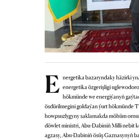
E
nergetika bazaryndaky häzirki yn
energetika özgerişligi uglewodoro
hökmünde we energiýanyň gaýtada
ösdürilmegini goldaýan ýurt hökmünde T
howpsuzlygyny saklamakda möhüm ornuny
döwlet ministri, Abu-Dabiniň Milli nebi
agzasy, Abu-Dabiniň ösüş Gaznasynyň ba