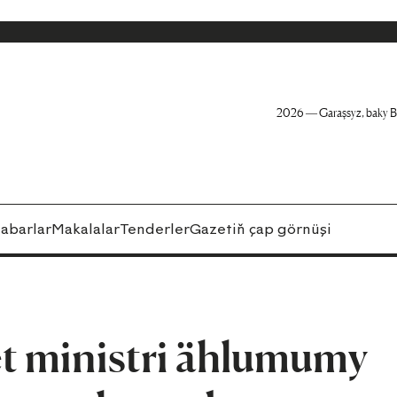
2026 — Garaşsyz, baky B
abarlar
Makalalar
Tenderler
Gazetiň çap görnüşi
t ministri ählumumy