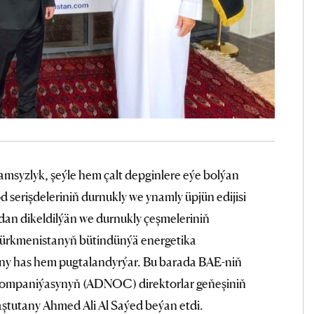
amsyzlyk, şeýle hem çalt depginlere eýe bolýan
d serişdeleriniň durnukly we ynamly üpjün edijisi
n dikeldilýän we durnukly çeşmeleriniň
ürkmenistanyň bütindünýä energetika
 has hem pugtalandyrýar. Bu barada BAE-niň
t kompaniýasynyň (ADNOC) direktorlar geňeşiniň
ştutany Ahmed Ali Al Saýed beýan etdi.