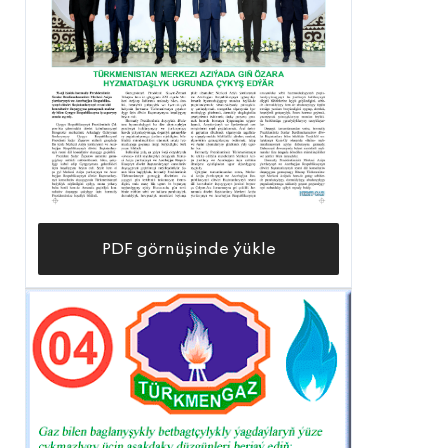
PDF görnüşinde ýükle