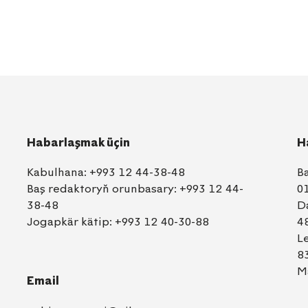
Habarlaşmak üçin
H
Kabulhana:
+993 12 44-38-48
B
Baş redaktoryň orunbasary:
+993 12 44-
0
38-48
D
Jogapkär kätip:
+993 12 40-30-88
4
L
8
M
Email