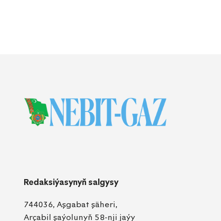
Redaksiýasynyň salgysy
744036, Aşgabat şäheri,
Arçabil şaýolunyň 58-nji jaýy