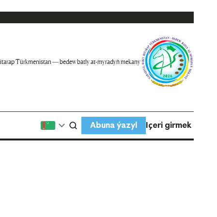
itarap Türkmenistan — bedew batly at-myradyň mekany
Abuna ýazyl
Içeri girmek