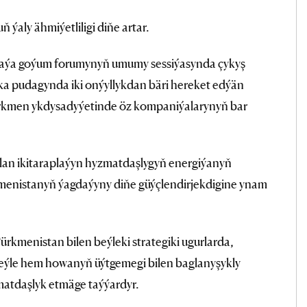
ýaly ähmiýetliligi diňe artar.
aýa goýum forumynyň umumy sessiýasynda çykyş
ka pudagynda iki onýyllykdan bäri hereket edýän
ürkmen ykdysadyýetinde öz kompaniýalarynyň bar
olan ikitaraplaýyn hyzmatdaşlygyň energiýanyň
menistanyň ýagdaýyny diňe güýçlendirjekdigine ynam
kmenistan bilen beýleki strategiki ugurlarda,
, şeýle hem howanyň üýtgemegi bilen baglanyşykly
atdaşlyk etmäge taýýardyr.