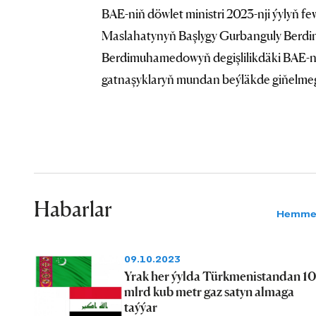
BAE-niň döwlet ministri 2023-nji ýylyň f
Maslahatynyň Başlygy Gurbanguly Berd
Berdimuhamedowyň degişlilikdäki BAE-ne
gatnaşyklaryň mundan beýläkde giňelmegi
Habarlar
Hemme
09.10.2023
Yrak her ýylda Türkmenistandan 10
mlrd kub metr gaz satyn almaga
taýýar