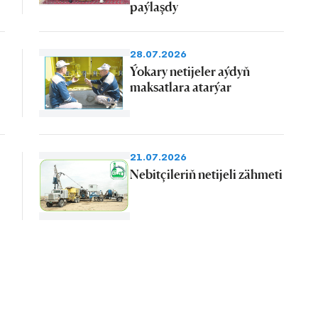
paýlaşdy
28.07.2026
Ýokary netijeler aýdyň
maksatlara atarýar
21.07.2026
Nebitçileriň netijeli zähmeti