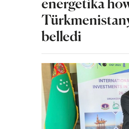
energetika ho
Türkmenistany
belledi