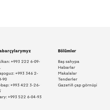
abarçylarymyz
Bölümler
alkan:
+993 222 6-09-
Baş sahypa
1
Habarlar
aşoguz:
+993 346 2-
Makalalar
8-90
Tenderler
ebap:
+993 422 3-26-
Gazetiň çap görnüşi
3
ary:
+993 522 6-04-93