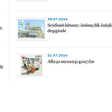
28.07.2026
Seýdiniň bitumy: önümçilik ösüşli
z,
depginde
21.07.2026
Alkyşa mynasyp gazçylar
di