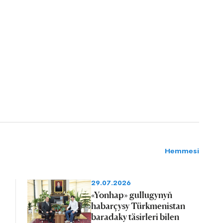
Hemmesi
29.07.2026
«Yonhap» gullugynyň
habarçysy Türkmenistan
baradaky täsirleri bilen