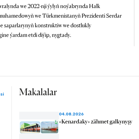
ewralynda we 2022-nji ýylyň noýabrynda Halk
imuhamedowyň we Türkmenistanyň Prezidenti Serdar
 saparlarynyň konstruktiw we dostlukly
ne ýardam etdi diýip, nygtady.
Makalalar
si
04.08.2026
«Kenardaky» zähmet galkynyşy