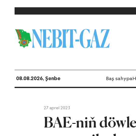
08.08.2026, Şenbe
Baş sahypa
H
27 aprel 2023
BAE-niň döwle