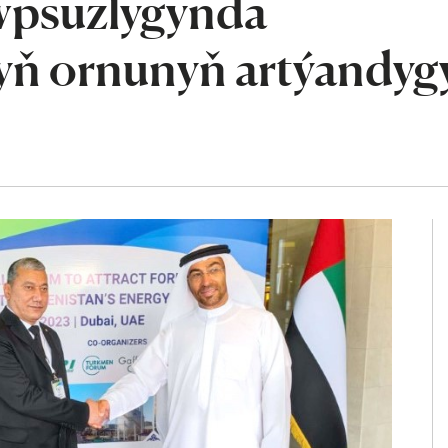
wpsuzlygynda
ň ornunyň artýandyg