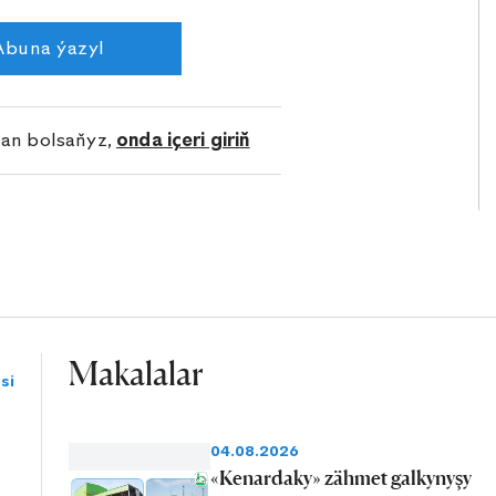
Abuna ýazyl
lan bolsaňyz,
onda içeri giriň
Makalalar
si
04.08.2026
«Kenardaky» zähmet galkynyşy