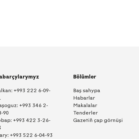
abarçylarymyz
Bölümler
alkan:
+993 222 6-09-
Baş sahypa
1
Habarlar
aşoguz:
+993 346 2-
Makalalar
8-90
Tenderler
ebap:
+993 422 3-26-
Gazetiň çap görnüşi
3
ary:
+993 522 6-04-93