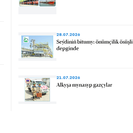
28.07.2026
Seýdiniň bitumy: önümçilik ösüşli
depginde
21.07.2026
Alkyşa mynasyp gazçylar