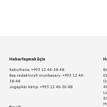
Habarlaşmak üçin
H
Kabulhana:
+993 12 44-38-48
B
Baş redaktoryň orunbasary:
+993 12 44-
0
38-48
D
Jogapkär kätip:
+993 12 40-30-88
4
L
8
M