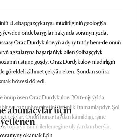
niň «Lebapgazçykaryş» müdirliginiň geologiýa
tlyýewden öňdebaryjylar hakynda soranymyzda,
aw ussasy Oraz Durdykulowyň adyny tutdy hem-de onuň
ryň agzalaryna başarjaňlyk bilen ýolbaşçylyk
y sözüniň üstüne goşdy. Oraz Durdykulow müdirligiň
ginde göreldeli zähmet çekýän eken. Şondan soňra
şmak höwesi döredi.
e önüp ösen Oraz Durdykulow 2016-njy ýylda
t we gaz uniwersitetini üstünlikli tamamlapdyr. Şol
e abunaçylar üçin
met çekýär. Onuň hünär taýdan kämildigi, işine
iýetlenen
uş toparyň işiniň ilerlemegine uly ýardam berýär.
owamyny okamak üçin