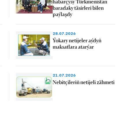
habarçysy Türkmenistan
baradaky täsirleri bilen
paýlaşdy
28.07.2026
Ýokary netijeler aýdyň
maksatlara atarýar
21.07.2026
Nebitçileriň netijeli zähmeti