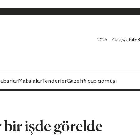
2026 — Garaşsyz, baky B
abarlar
Makalalar
Tenderler
Gazetiň çap görnüşi
 bir işde görelde