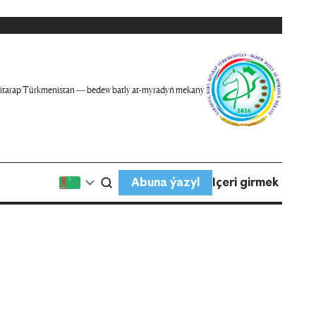
itarap Türkmenistan — bedew batly at-myradyň mekany
Abuna ýazyl
Içeri girmek