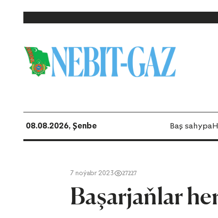
08.08.2026, Şenbe
Baş sahypa
H
7 noýabr 2023
27227
Başarjaňlar her