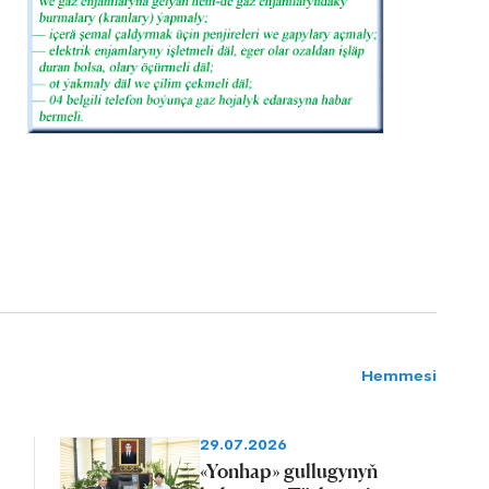
Hemmesi
29.07.2026
«Yonhap» gullugynyň