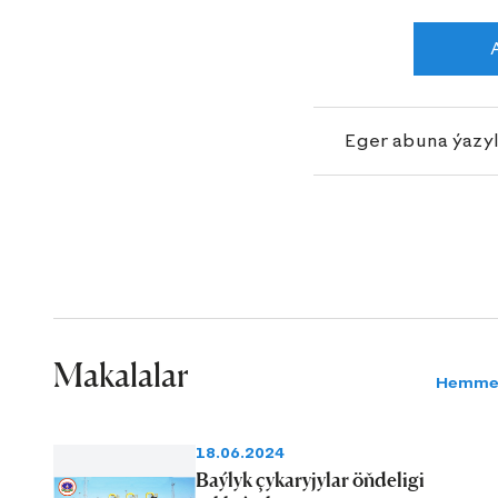
Eger abuna ýazy
Makalalar
Hemme
18.06.2024
Baýlyk çykaryjylar öňdeligi