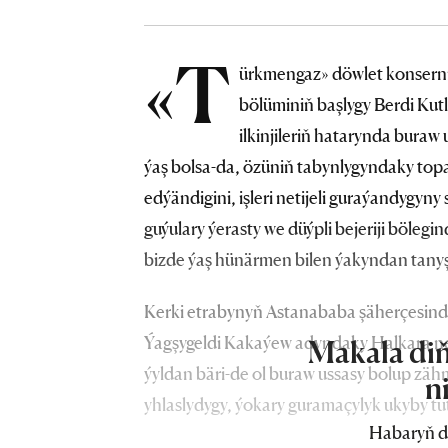
«T
ürkmengaz» döwlet konserni
bölüminiň başlygy Berdi Ku
ilkinjileriň hatarynda bur
ýaş bolsa-da, özüniň tabynlygyndaky topa
edýändigini, işleri netijeli guraýandygyn
guýulary ýerasty we düýpli bejeriji böle
bizde ýaş hünärmen bilen ýakyndan tany
Kerki etrabynyň Astanababa şäherçesind
Ýagşygeldi Kakaýew adyndaky Halkara nebi
Makala diň
ýyldan bäri-de ol buraw ussasy bolup zäh
n
yhlaslydygy, ýokary guramaçylyk ukyby tut
Habaryň d