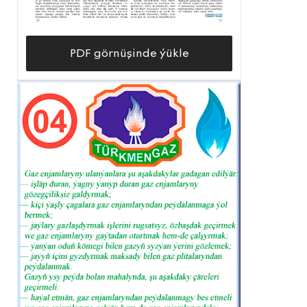
PDF görnüşinde ýükle