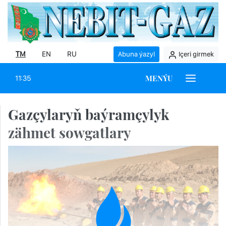
TM
EN
RU
Abuna ýazyl
Içeri girmek
MENÝU
11:35
Gazçylaryň baýramçylyk
zähmet sowgatlary