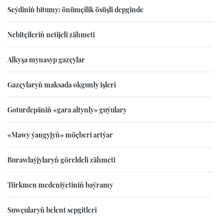
Seýdiniň bitumy: önümçilik ösüşli depginde
Nebitçileriň netijeli zähmeti
Alkyşa mynasyp gazçylar
Gazçylaryň maksada okgunly işleri
Goturdepäniň «gara altynly» guýulary
«Mawy ýangyjyň» möçberi artýar
Burawlaýjylaryň göreldeli zähmeti
Türkmen medeniýetiniň baýramy
Suwçularyň belent sepgitleri