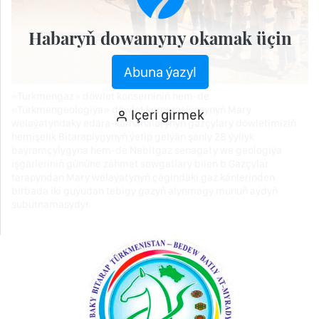
Habaryň dowamyny okamak üçin
Abuna ýazyl
«Türkmengaz» döwlet konserniniň hem-de
«Türkmengeologiýa» döwlet korporasiýasynyň Mary
Içeri girmek
welaýatyndaky edara-kärhanalarynyň gazçylary döwletimiziň
hemişelik Bitaraplygynyň ýetip gelýän şanly 28 ýyllyk
baýramçylygyna hem-de Nebitgaz senagaty we geologiýa
işgärleriniň gününe zähmet sowgatlary bilen b Gazçylar
tarapyndan Mary welaýatynyň çägindäki gaz känlerinden
birbada iki guýudan tebigy gazyň alynmagy munuň aýdyň
subutnamasydyr.