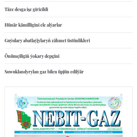
Täze desga işe girizildi
Hünär kämilligini ele alýarlar
Guýulary abatlaýjylaryň zähmet üstünlikleri
Önümçiligiň ýokary depgini
Suwuklandyrylan gaz bilen üpjün edilýär