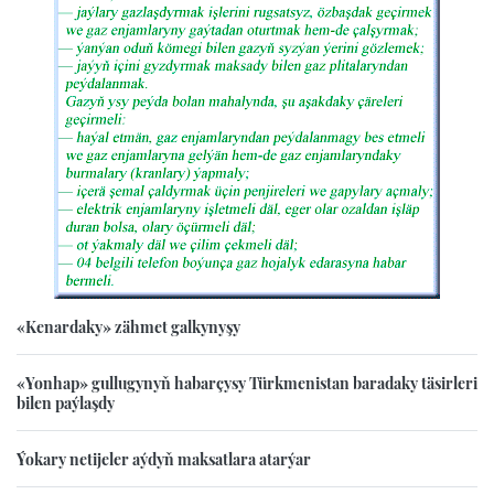
«Kenardaky» zähmet galkynyşy
«Yonhap» gullugynyň habarçysy Türkmenistan baradaky täsirleri
bilen paýlaşdy
Ýokary netijeler aýdyň maksatlara atarýar