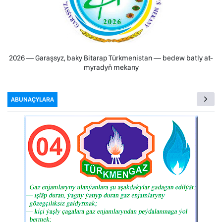
2026 — Garaşsyz, baky Bitarap Türkmenistan — bedew batly at-
myradyň mekany
ABUNAÇYLARA