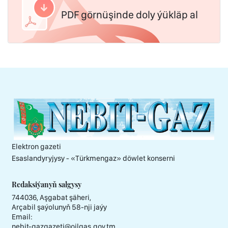
PDF görnüşinde doly ýükläp al
Elektron gazeti
Esaslandyryjysy - «Тürkmengaz» döwlet konserni
Redaksiýanyň salgysy
744036, Aşgabat şäheri,
Arçabil şaýolunyň 58-nji jaýy
Email:
nebit-gazgazeti@oilgas.gov.tm