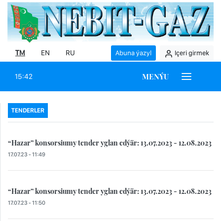
TM
EN
RU
Abuna ýazyl
Içeri girmek
MENÝU
15:42
TENDERLER
“Hazar” konsorsiumy tender yglan edýär: 13.07.2023 - 12.08.2023
17.07.23 - 11:49
“Hazar” konsorsiumy tender yglan edýär: 13.07.2023 - 12.08.2023
17.07.23 - 11:50