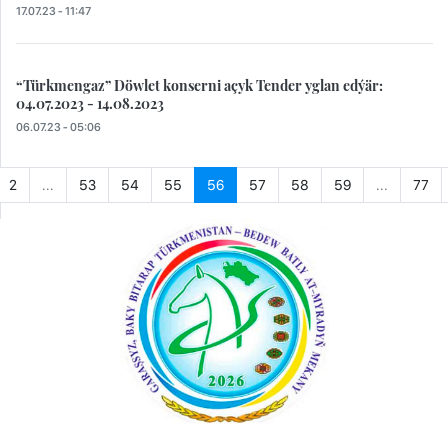
17.07.23 - 11:47
“Türkmengaz” Döwlet konserni açyk Tender yglan edýär:
04.07.2023 - 14.08.2023
06.07.23 - 05:06
2
...
53
54
55
56
57
58
59
...
77