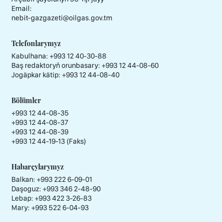
Email:
nebit-gazgazeti@oilgas.gov.tm
Telefonlarymyz
Kabulhana:
+993 12 40-30-88
Baş redaktoryň orunbasary:
+993 12 44-08-60
Jogäpkar kätip:
+993 12 44-08-40
Bölümler
+993 12 44-08-35
+993 12 44-08-37
+993 12 44-08-39
+993 12 44-19-13 (Faks)
Habarçylarymyz
Balkan: +993 222 6-09-01
Daşoguz: +993 346 2-48-90
Lebap: +993 422 3-26-83
Mary: +993 522 6-04-93