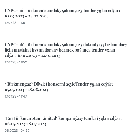
CNPC-niň Türkmenistandaky şahamçasy tender yglan edýär:
10.07.2023 – 24.07.2023
17.07.23 - 11:51
CNPC-niň Türkmenistandaky şahamçasy dolandyryş taslamalary
üçin maslahat hyzmatlaryny bermek boýunça tender yglan
edýär: 10.07.2023 – 24.07.2023
17.07.23 - 11:52
“Türkmengaz” Döwlet konserni açyk Tender yglan edýär:
07.07.2023 - 18.08.2023
17.07.23 - 11:47
"Eni Türkmenistan Limited" kompaniýasy tenderi yglan edýär:
06.07.2023-18.07.2023
06.07.23 - 04:37