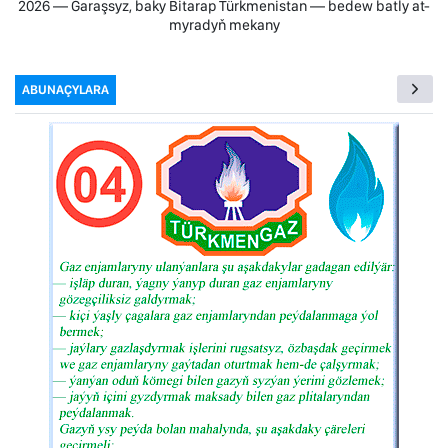
2026 — Garaşsyz, baky Bitarap Türkmenistan — bedew batly at-
myradyň mekany
ABUNAÇYLARA