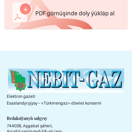
PDF görnüşinde doly ýükläp al
Elektron gazeti
Esaslandyryjysy - «Тürkmengaz» döwlet konserni
Redaksiýanyň salgysy
744036, Aşgabat şäheri,
Arçabil şaýolunyň 58-nji jaýy