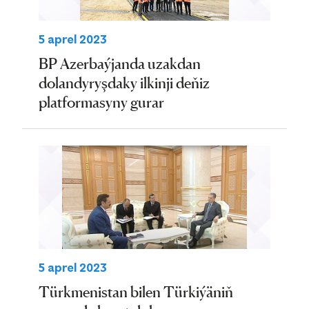
5 aprel 2023
BP Azerbaýjanda uzakdan
dolandyryşdaky ilkinji deňiz
platformasyny gurar
5 aprel 2023
Türkmenistan bilen Türkiýäniň