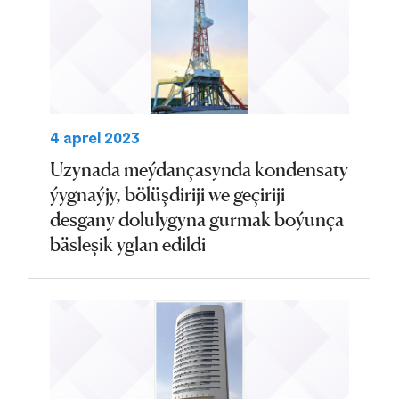
4 aprel 2023
Uzynada meýdançasynda kondensaty
ýygnaýjy, bölüşdiriji we geçiriji
desgany dolulygyna gurmak boýunça
bäsleşik yglan edildi