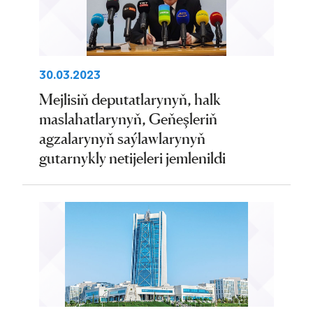
30.03.2023
Mejlisiň deputatlarynyň, halk
maslahatlarynyň, Geňeşleriň
agzalarynyň saýlawlarynyň
gutarnykly netijeleri jemlenildi