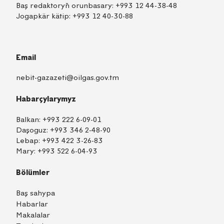
Baş redaktoryň orunbasary:
+993 12 44-38-48
Jogapkär kätip:
+993 12 40-30-88
Email
nebit-gazazeti@oilgas.gov.tm
Habarçylarymyz
Balkan:
+993 222 6-09-01
Daşoguz:
+993 346 2-48-90
Lebap:
+993 422 3-26-83
Mary:
+993 522 6-04-93
Bölümler
Baş sahypa
Habarlar
Makalalar