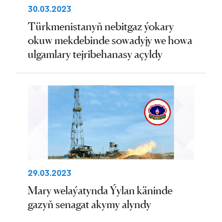
30.03.2023
Türkmenistanyň nebitgaz ýokary
okuw mekdebinde sowadyjy we howa
ulgamlary tejribehanasy açyldy
29.03.2023
Mary welaýatynda Ýylan käninde
gazyň senagat akymy alyndy