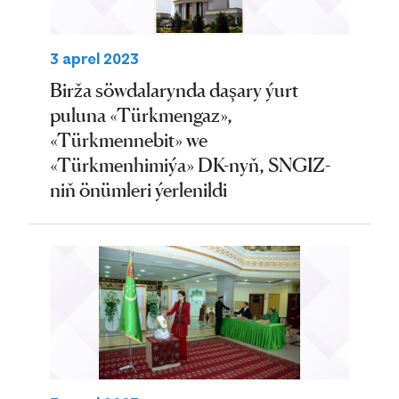
3 aprel 2023
Birža söwdalarynda daşary ýurt
puluna «Türkmengaz»,
«Türkmennebit» we
«Türkmenhimiýa» DK-nyň, SNGIZ-
niň önümleri ýerlenildi