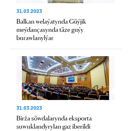
31.03.2023
Balkan welaýatynda Güýjik
meýdançasynda täze guýy
burawlanylýar
31.03.2023
Birža söwdalarynda eksporta
suwuklandyrylan gaz iberildi