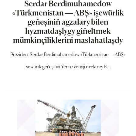
Serdar Berdimuhamedow
«Türkmenistan — ABŞ» işewürlik
geňeşiniň agzalary bilen
hyzmatdaşlygy giňeltmek
mümkinçiliklerini maslahatlaşdy
Prezident Serdar Berdimuhamedow «Türkmenistan — ABŞ»
işewürlik geňeşiniň Ýerine ýetiriji direktory E...