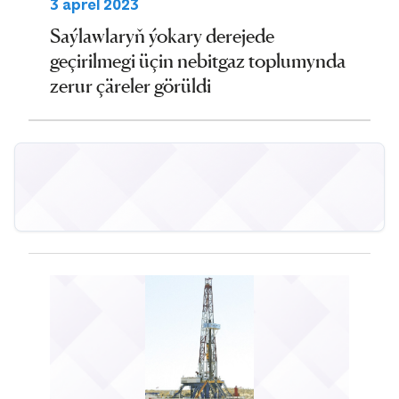
3 aprel 2023
Saýlawlaryň ýokary derejede
geçirilmegi üçin nebitgaz toplumynda
zerur çäreler görüldi