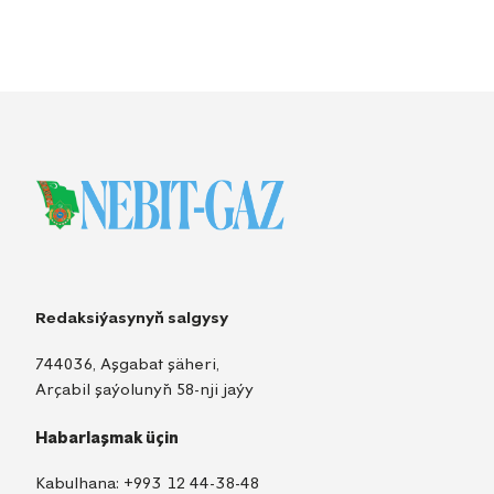
Redaksiýasynyň salgysy
744036, Aşgabat şäheri,
Arçabil şaýolunyň 58-nji jaýy
Habarlaşmak üçin
Kabulhana:
+993 12 44-38-48