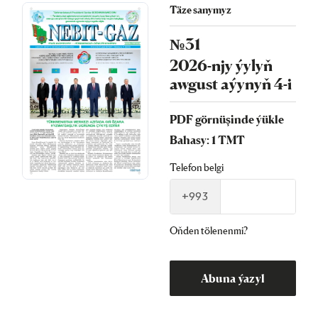
Täze sanymyz
№31
2026-njy ýylyň
awgust aýynyň 4-i
PDF görnüşinde ýükle
Bahasy: 1 TMT
Telefon belgi
+993
Oňden tölenenmi?
Abuna ýazyl