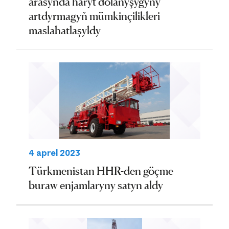
arasynda haryt dolanyşygyny
artdyrmagyň mümkinçilikleri
maslahatlaşyldy
4 aprel 2023
Türkmenistan HHR-den göçme
buraw enjamlaryny satyn aldy