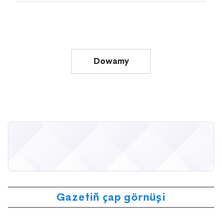
Dowamy
Gazetiň çap görnüşi