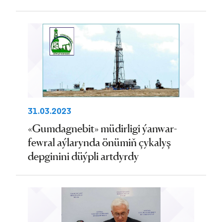
31.03.2023
«Gumdagnebit» müdirligi ýanwar-
fewral aýlarynda önümiň çykalyş
depginini düýpli artdyrdy