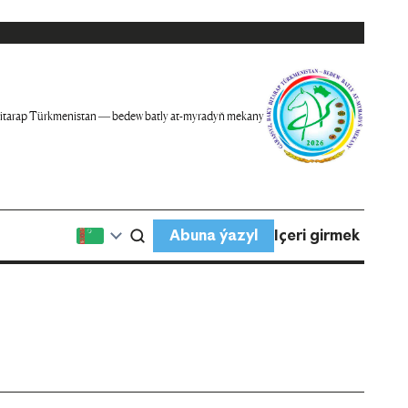
itarap Türkmenistan — bedew batly at-myradyň mekany
Abuna ýazyl
Içeri girmek