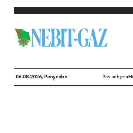
06.08.2026, Penşenbe
Baş sahypa
H