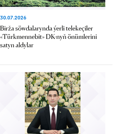
30.07.2026
Birža söwdalarynda ýerli telekeçiler
«Türkmennebit» DK-nyň önümlerini
satyn aldylar