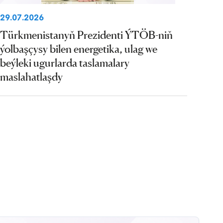
29.07.2026
Türkmenistanyň Prezidenti ÝTÖB-niň
ýolbaşçysy bilen energetika, ulag we
beýleki ugurlarda taslamalary
maslahatlaşdy