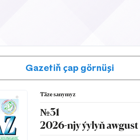
Gazetiň çap görnüşi
Täze sanymyz
№31
2026-njy ýylyň awgust 