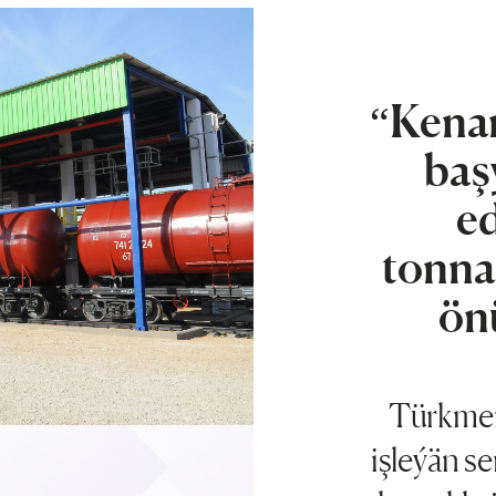
“Kenar
baş
ed
tonna
ön
Türkmen
işleýän s