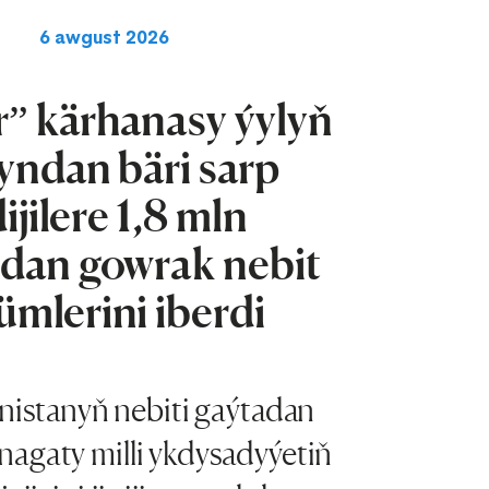
6 awgust 2026
” kärhanasy ýylyň
yndan bäri sarp
ijilere 1,8 mln
dan gowrak nebit
ümlerini iberdi
istanyň nebiti gaýtadan
enagaty milli ykdysadyýetiň