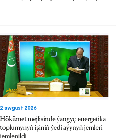
2 awgust 2026
Hökümet mejlisinde ýangyç-energetika
toplumynyň işiniň ýedi aýynyň jemleri
jemlenildi