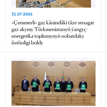
31.07.2026
«Çemmerli» gaz känindäki täze senagat
gaz akymy Türkmenistanyň ýangyç-
energetika toplumynyň nobatdaky
üstünligi boldy