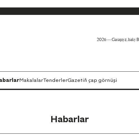
2026 — Garaşsyz, baky B
abarlar
Makalalar
Tenderler
Gazetiň çap görnüşi
Habarlar