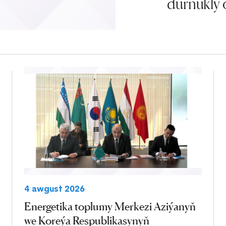
durnukly 
4 awgust 2026
Energetika toplumy Merkezi Aziýanyň
we Koreýa Respublikasynyň