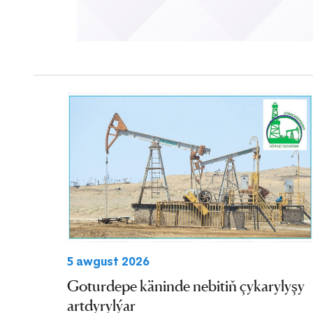
5 awgust 2026
Goturdepe käninde nebitiň çykarylyşy
artdyrylýar