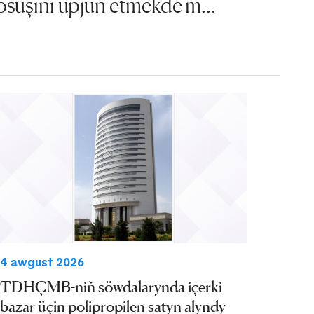
ösüşini üpjün etmekde m...
4 awgust 2026
TDHÇMB-niň söwdalarynda içerki
bazar üçin polipropilen satyn alyndy