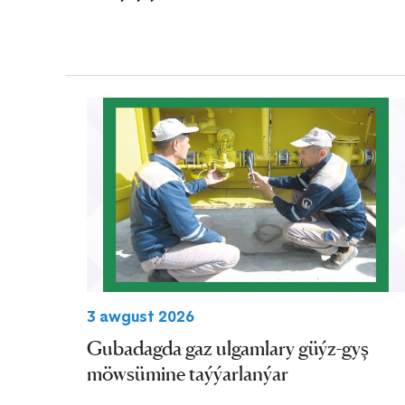
3 awgust 2026
Gubadagda gaz ulgamlary güýz-gyş
möwsümine taýýarlanýar