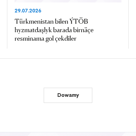
29.07.2026
Türkmenistan bilen ÝTÖB
hyzmatdaşlyk barada birnäçe
resminama gol çekdiler
Dowamy