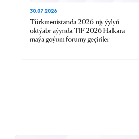
30.07.2026
Türkmenistanda 2026-njy ýylyň
oktýabr aýynda TIF 2026 Halkara
maýa goýum forumy geçiriler