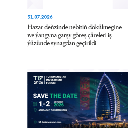
31.07.2026
Hazar deňzinde nebitiň dökülmegine
we ýangyna garşy göreş çäreleri iş
ýüzünde synagdan geçirildi