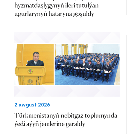
hyzmatdaşlygynyň ileri tutulýan
ugurlarynyň hataryna goşuldy
2 awgust 2026
Türkmenistanyň nebitgaz toplumynda
ýedi aýyň jemlerine garaldy