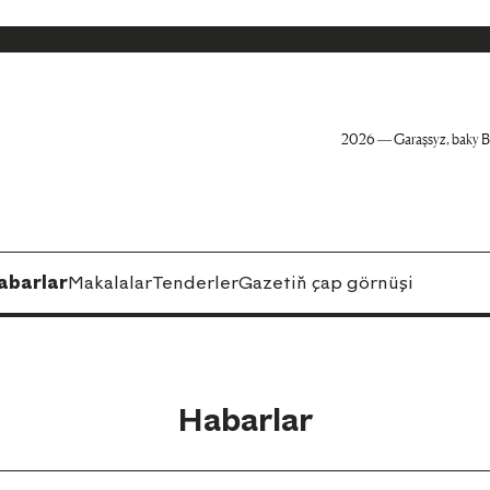
2026 — Garaşsyz, baky B
abarlar
Makalalar
Tenderler
Gazetiň çap görnüşi
Habarlar