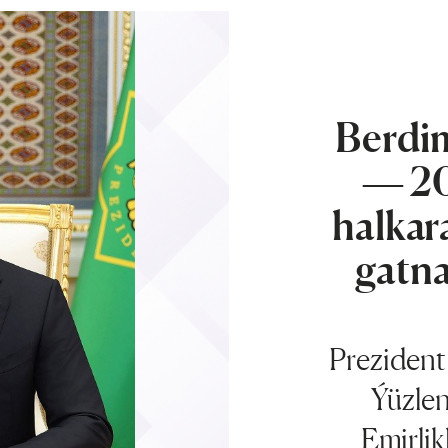
Berd
— 2
halkar
gatna
Preziden
Ýüzlen
Emirlik