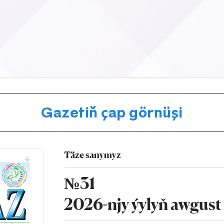
Gazetiň çap görnüşi
Täze sanymyz
№31
2026-njy ýylyň awgust 