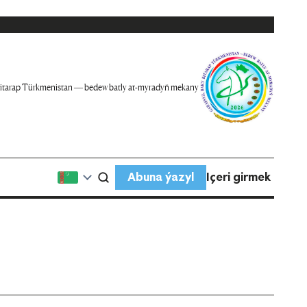
itarap Türkmenistan — bedew batly at-myradyň mekany
Abuna ýazyl
Içeri girmek