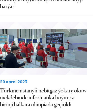
barýar
20 aprel 2023
Türkmenistanyň nebitgaz ýokary okuw
mekdebinde informatika boýunça
birinji halkara olimpiada geçirildi