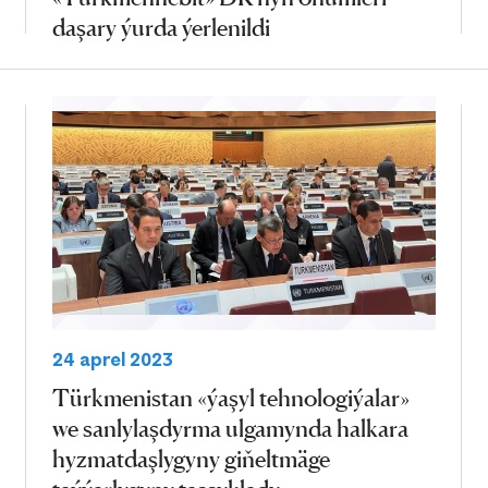
daşary ýurda ýerlenildi
24 aprel 2023
Türkmenistan «ýaşyl tehnologiýalar»
we sanlylaşdyrma ulgamynda halkara
hyzmatdaşlygyny giňeltmäge