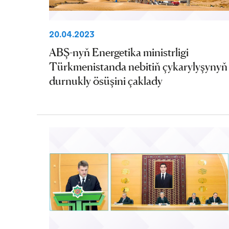
20.04.2023
ABŞ-nyň Energetika ministrligi
Türkmenistanda nebitiň çykarylyşynyň
durnukly ösüşini çaklady