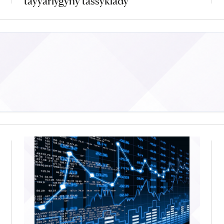
taýýarlygyny tassyklady