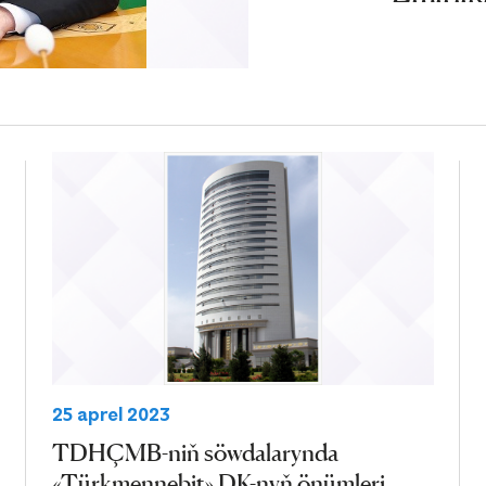
25 aprel 2023
TDHÇMB-niň söwdalarynda
«Türkmennebit» DK-nyň önümleri