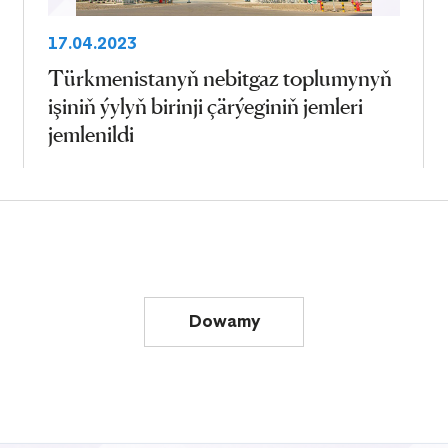
17.04.2023
Türkmenistanyň nebitgaz toplumynyň
işiniň ýylyň birinji çärýeginiň jemleri
jemlenildi
Dowamy