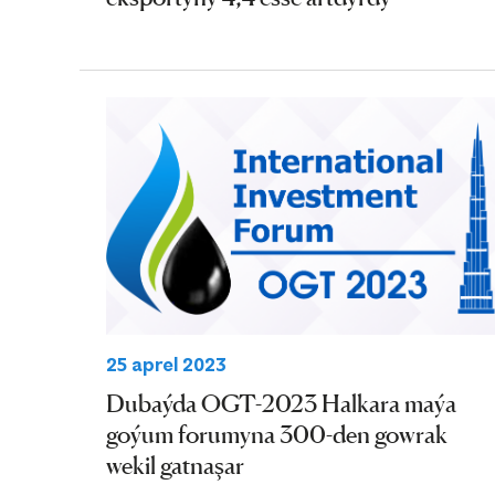
25 aprel 2023
Dubaýda OGT-2023 Halkara maýa
goýum forumyna 300-den gowrak
wekil gatnaşar