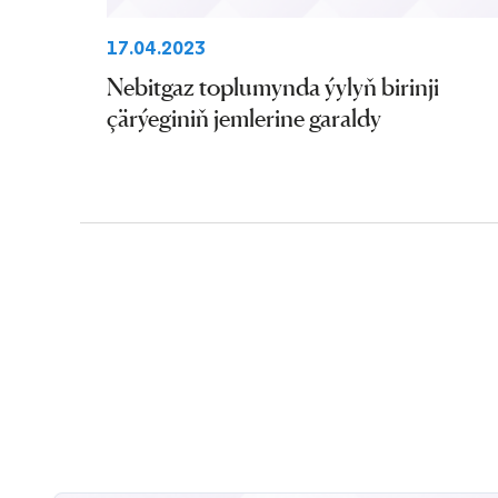
17.04.2023
Nebitgaz toplumynda ýylyň birinji
çärýeginiň jemlerine garaldy