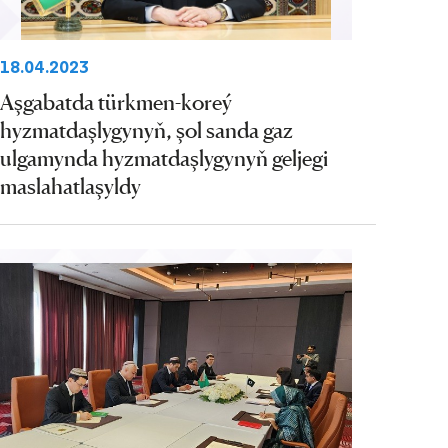
18.04.2023
Aşgabatda türkmen-koreý
hyzmatdaşlygynyň, şol sanda gaz
ulgamynda hyzmatdaşlygynyň geljegi
maslahatlaşyldy