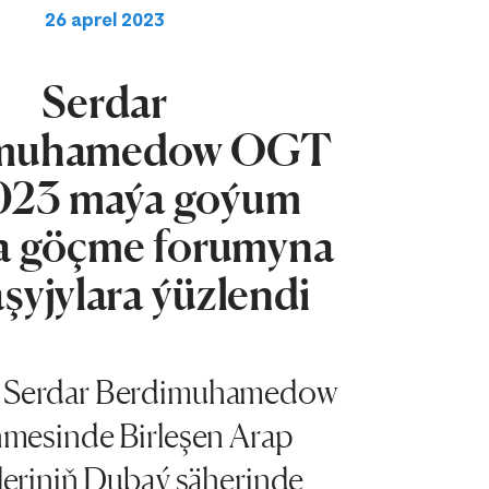
26 aprel 2023
Serdar
imuhamedow OGT
023 maýa goýum
a göçme forumyna
şyjylara ýüzlendi
t Serdar Berdimuhamedow
mesinde Birleşen Arap
leriniň Dubaý şäherinde