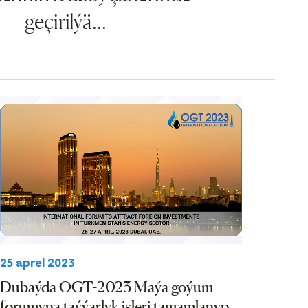
geçirilýä...
25 aprel 2023
Dubaýda OGT-2023 Maýa goýum
forumyna taýýarlyk işleri tamamlanyp