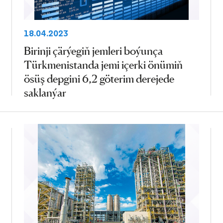
18.04.2023
Birinji çärýegiň jemleri boýunça
Türkmenistanda jemi içerki önümiň
ösüş depgini 6,2 göterim derejede
saklanýar