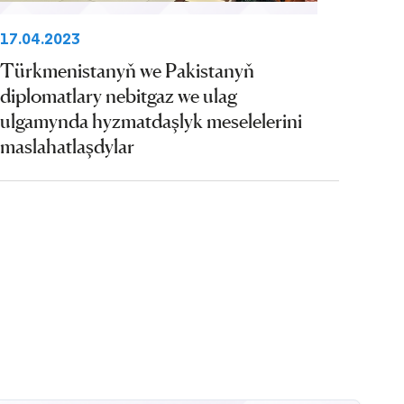
17.04.2023
Türkmenistanyň we Pakistanyň
diplomatlary nebitgaz we ulag
ulgamynda hyzmatdaşlyk meselelerini
maslahatlaşdylar