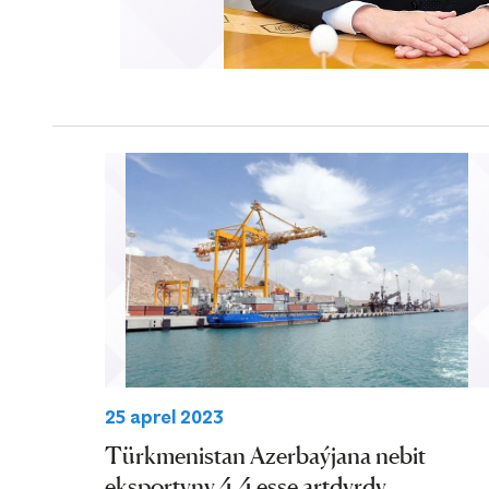
25 aprel 2023
Türkmenistan Azerbaýjana nebit
eksportyny 4,4 esse artdyrdy