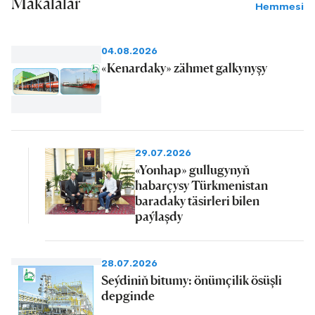
Makalalar
Hemmesi
04.08.2026
«Kenardaky» zähmet galkynyşy
29.07.2026
«Yonhap» gullugynyň
habarçysy Türkmenistan
baradaky täsirleri bilen
paýlaşdy
28.07.2026
Seýdiniň bitumy: önümçilik ösüşli
depginde