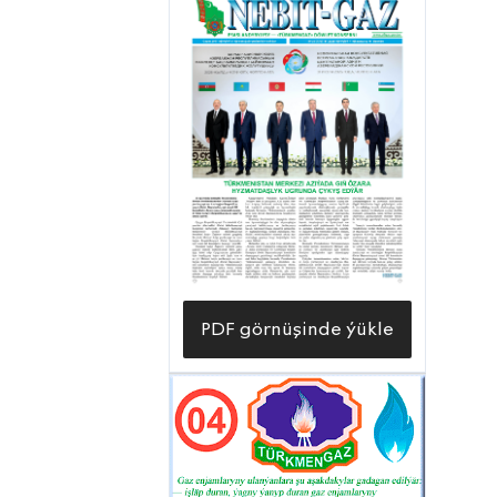
PDF görnüşinde ýükle