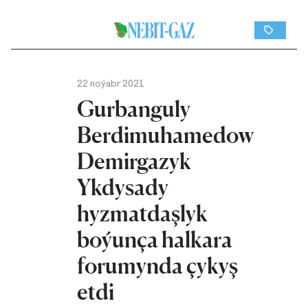
22 noýabr 2021
Gurbanguly
Berdimuhamedow
Demirgazyk
Ykdysady
hyzmatdaşlyk
boýunça halkara
forumynda çykyş
etdi