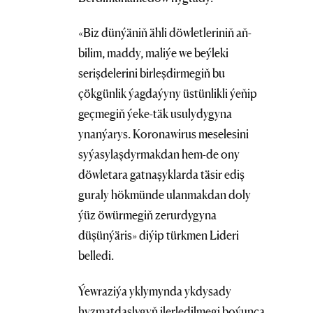
«Biz dünýäniň ähli döwletleriniň aň-
bilim, maddy, maliýe we beýleki
serişdelerini birleşdirmegiň bu
çökgünlik ýagdaýyny üstünlikli ýeňip
geçmegiň ýeke-täk usulydygyna
ynanýarys. Koronawirus meselesini
syýasylaşdyrmakdan hem-de ony
döwletara gatnaşyklarda täsir ediş
guraly hökmünde ulanmakdan doly
ýüz öwürmegiň zerurdygyna
düşünýäris» diýip türkmen Lideri
belledi.
Ýewraziýa yklymynda ykdysady
hyzmatdaşlygyň ilerledilmegi boýunça