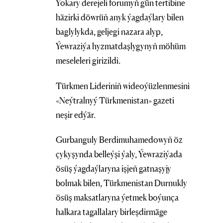
Ýokary derejeli forumyň gün tertibine
häzirki döwrüň anyk ýagdaýlary bilen
baglylykda, geljegi nazara alyp,
Ýewraziýa hyzmatdaşlygynyň möhüm
meseleleri girizildi.
Türkmen Lideriniň wideoýüzlenmesini
«Neýtralnyý Türkmenistan» gazeti
neşir edýär.
Gurbanguly Berdimuhamedowyň öz
çykyşynda belleýşi ýaly, Ýewraziýada
ösüş ýagdaýlaryna işjeň gatnaşyjy
bolmak bilen, Türkmenistan Durnukly
ösüş maksatlaryna ýetmek boýunça
halkara tagallalary birleşdirmäge