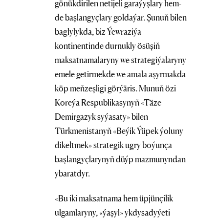
gönükdirilen netijeli garaýyşlary hem-
de başlangyçlary goldaýar. Şunuň bilen
baglylykda, biz Ýewraziýa
kontinentinde durnukly ösüşiň
maksatnamalaryny we strategiýalaryny
emele getirmekde we amala aşyrmakda
köp meňzeşligi görýäris. Munuň özi
Koreýa Respublikasynyň «Täze
Demirgazyk syýasaty» bilen
Türkmenistanyň «Beýik Ýüpek ýoluny
dikeltmek» strategik ugry boýunça
başlangyçlarynyň düýp mazmunyndan
ybaratdyr.
«Bu iki maksatnama hem üpjünçilik
ulgamlaryny, «ýaşyl» ykdysadyýeti