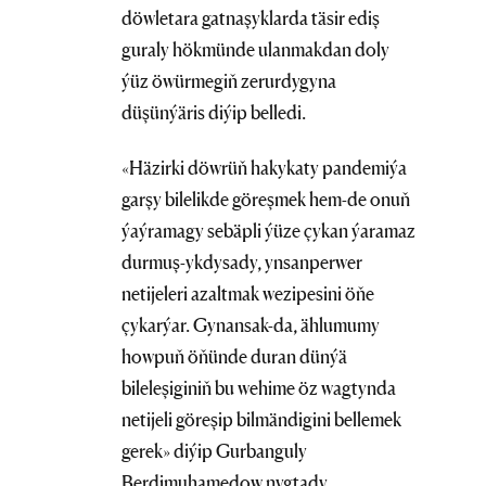
döwletara gatnaşyklarda täsir ediş
guraly hökmünde ulanmakdan doly
ýüz öwürmegiň zerurdygyna
düşünýäris diýip belledi.
«Häzirki döwrüň hakykaty pandemiýa
garşy bilelikde göreşmek hem-de onuň
ýaýramagy sebäpli ýüze çykan ýaramaz
durmuş-ykdysady, ynsanperwer
netijeleri azaltmak wezipesini öňe
çykarýar. Gynansak-da, ählumumy
howpuň öňünde duran dünýä
bileleşiginiň bu wehime öz wagtynda
netijeli göreşip bilmändigini bellemek
gerek» diýip Gurbanguly
Berdimuhamedow nygtady.