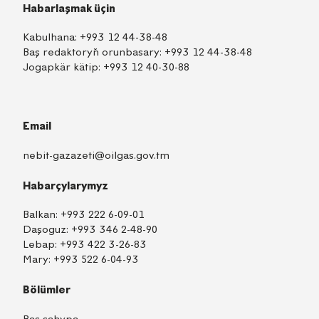
Habarlaşmak üçin
Kabulhana:
+993 12 44-38-48
Baş redaktoryň orunbasary:
+993 12 44-38-48
Jogapkär kätip:
+993 12 40-30-88
Email
nebit-gazazeti@oilgas.gov.tm
Habarçylarymyz
Balkan:
+993 222 6-09-01
Daşoguz:
+993 346 2-48-90
Lebap:
+993 422 3-26-83
Mary:
+993 522 6-04-93
Bölümler