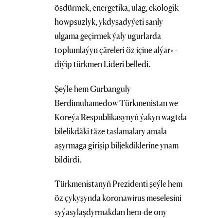
ösdürmek, energetika, ulag, ekologik
howpsuzlyk, ykdysadyýeti sanly
ulgama geçirmek ýaly ugurlarda
toplumlaýyn çäreleri öz içine alýar» -
diýip türkmen Lideri belledi.
Şeýle hem Gurbanguly
Berdimuhamedow Türkmenistan we
Koreýa Respublikasynyň ýakyn wagtda
bilelikdäki täze taslamalary amala
aşyrmaga girişip biljekdiklerine ynam
bildirdi.
Türkmenistanyň Prezidenti şeýle hem
öz çykyşynda koronawirus meselesini
syýasylaşdyrmakdan hem-de ony