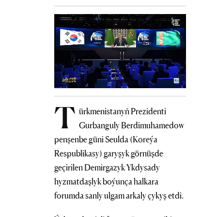
T
ürkmenistanyň Prezidenti
Gurbanguly Berdimuhamedow
penşenbe güni Seulda (Koreýa
Respublikasy) garyşyk görnüşde
geçirilen Demirgazyk Ykdysady
hyzmatdaşlyk boýunça halkara
forumda sanly ulgam arkaly çykyş etdi.