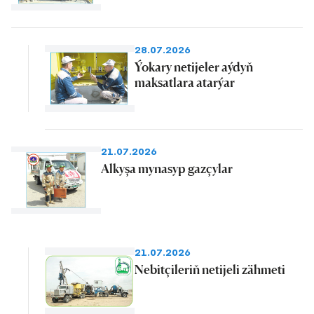
28.07.2026
Ýokary netijeler aýdyň
maksatlara atarýar
21.07.2026
Alkyşa mynasyp gazçylar
21.07.2026
Nebitçileriň netijeli zähmeti