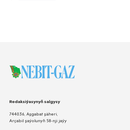
Redaksiýasynyň salgysy
744036, Aşgabat şäheri,
Arçabil şaýolunyň 58-nji jaýy