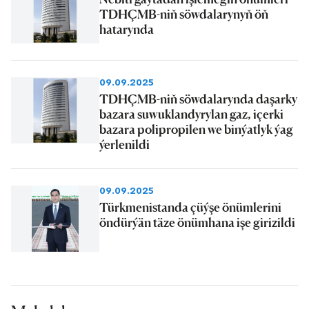
TDHÇMB-niň söwdalarynyň öň
hatarynda
09.09.2025
TDHÇMB-niň söwdalarynda daşarky
bazara suwuklandyrylan gaz, içerki
bazara polipropilen we binýatlyk ýag
ýerlenildi
09.09.2025
Türkmenistanda çüýşe önümlerini
öndürýän täze önümhana işe girizildi