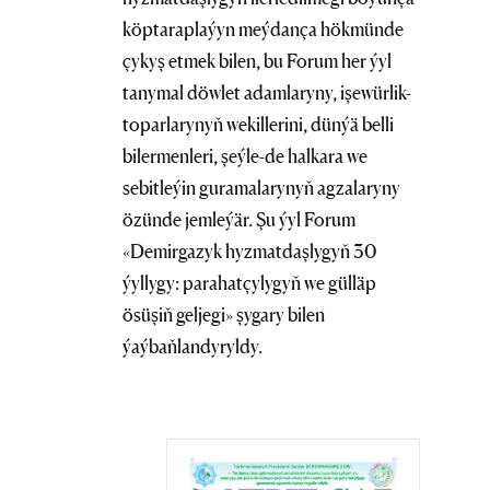
köptaraplaýyn meýdança hökmünde
çykyş etmek bilen, bu Forum her ýyl
tanymal döwlet adamlaryny, işewürlik-
toparlarynyň wekillerini, dünýä belli
bilermenleri, şeýle-de halkara we
sebitleýin guramalarynyň agzalaryny
özünde jemleýär. Şu ýyl Forum
«Demirgazyk hyzmatdaşlygyň 30
ýyllygy: parahatçylygyň we gülläp
ösüşiň geljegi» şygary bilen
ýaýbaňlandyryldy.