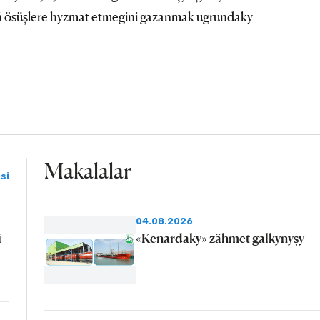
yň ösüşlere hyzmat etmegini gazanmak ugrundaky
Makalalar
si
04.08.2026
i
«Kenardaky» zähmet galkynyşy