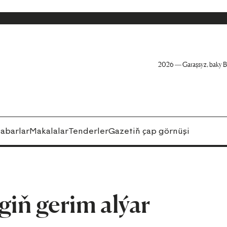
2026 — Garaşsyz, baky B
abarlar
Makalalar
Tenderler
Gazetiň çap görnüşi
 giň gerim alýar