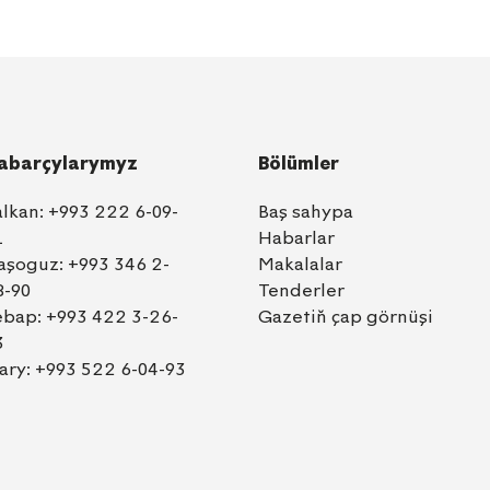
abarçylarymyz
Bölümler
alkan:
+993 222 6-09-
Baş sahypa
1
Habarlar
aşoguz:
+993 346 2-
Makalalar
8-90
Tenderler
ebap:
+993 422 3-26-
Gazetiň çap görnüşi
3
ary:
+993 522 6-04-93