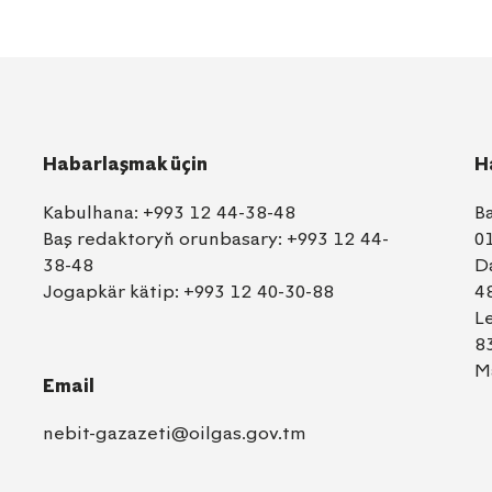
Habarlaşmak üçin
H
Kabulhana:
+993 12 44-38-48
B
Baş redaktoryň orunbasary:
+993 12 44-
0
38-48
D
Jogapkär kätip:
+993 12 40-30-88
4
L
8
M
Email
nebit-gazazeti@oilgas.gov.tm