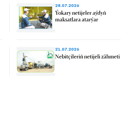
28.07.2026
Ýokary netijeler aýdyň
maksatlara atarýar
21.07.2026
Nebitçileriň netijeli zähmeti