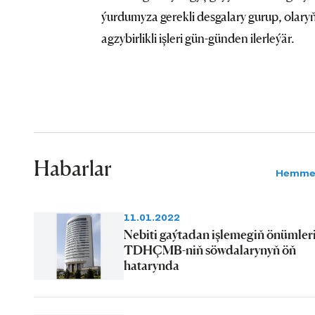
ýurdumyza gerekli desgalary gurup, olar
agzybirlikli işleri gün-günden ilerleýär.
Habarlar
Hemme
11.01.2022
Nebiti gaýtadan işlemegiň önümler
TDHÇMB-niň söwdalarynyň öň
hatarynda