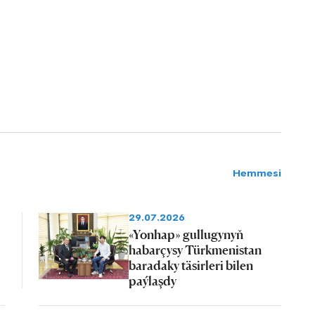
Hemmesi
29.07.2026
«Yonhap» gullugynyň
habarçysy Türkmenistan
baradaky täsirleri bilen
paýlaşdy