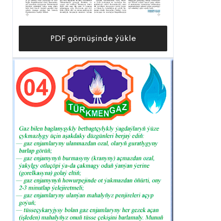
PDF görnüşinde ýükle