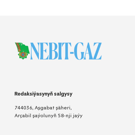
Redaksiýasynyň salgysy
744036, Aşgabat şäheri,
Arçabil şaýolunyň 58-nji jaýy