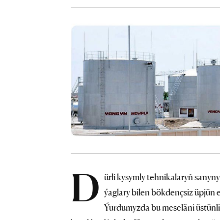
D
ürli kysymly tehnikalaryň sanyny
ýaglary bilen bökdençsiz üpjün
Ýurdumyzda bu meseläni üstünlik