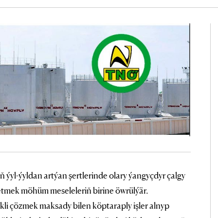
ň ýyl-ýyldan artýan şertlerinde olary ýangyçdyr çalgy
 etmek möhüm meseleleriň birine öwrülýär.
li çözmek maksady bilen köptaraply işler alnyp