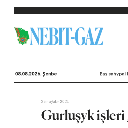
08.08.2026, Şenbe
Baş sahypa
H
25 noýabr 2021
Gurluşyk işleri