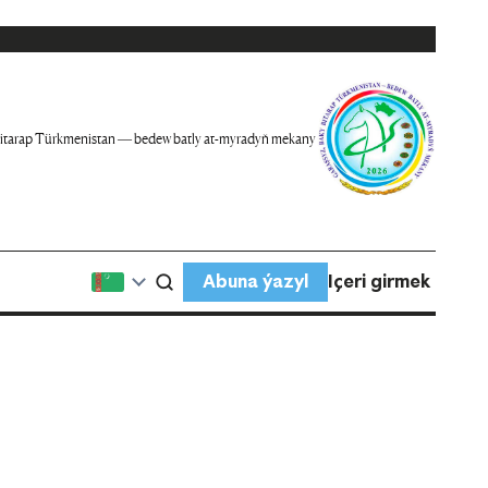
itarap Türkmenistan — bedew batly at-myradyň mekany
Abuna ýazyl
Içeri girmek