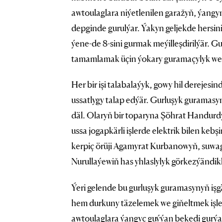
awtoulaglara niýetlenilen garažyň, ýangy
depginde gurulýar. Ýakyn geljekde hersi
ýene-de 8-sini gurmak meýilleşdirilýär. Gur
tamamlamak üçin ýokary guramaçylyk we tu
Her bir işi talabalaýyk, gowy hil derejes
ussatlygy talap edýär. Gurluşyk guramasyn
däl. Olaryň bir toparyna Şöhrat Handurdy
ussa jogapkärli işlerde elektrik bilen keb
kerpiç örüji Agamyrat Kurbanowyň, suwa
Nurullaýewiň has yhlaslylyk görkezýändikle
Ýeri gelende bu gurluşyk guramasynyň iş
hem durkuny täzelemek we giňeltmek işler
awtoulaglara ýangyç guýýan bekedi gurýan