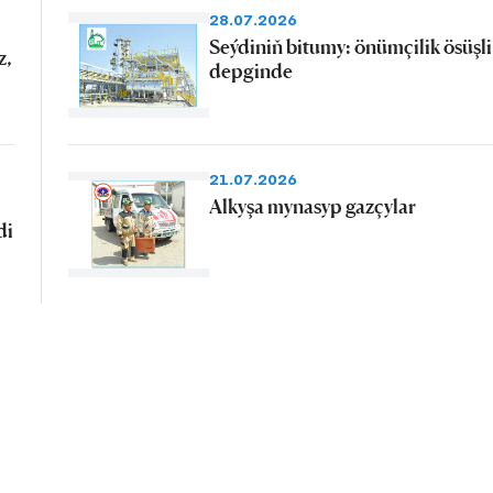
28.07.2026
Seýdiniň bitumy: önümçilik ösüşli
z,
depginde
21.07.2026
Alkyşa mynasyp gazçylar
di