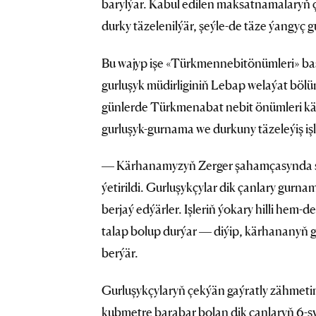
barylýar. Kabul edilen maksatnamalaryň 
durky täzelenilýär, şeýle-de täze ýangyç g
Bu wajyp işe «Türkmennebitönümleri» baş
gurluşyk müdirliginiň Lebap welaýat bölüm
günlerde Türkmenabat nebit önümleri kä
gurluşyk-gurnama we durkuny täzeleýiş işle
— Kärhanamyzyň Zerger şahamçasynda şu d
ýetirildi. Gurluşykçylar dik çanlary gurnama
berjaý edýärler. Işleriň ýokary hilli hem-d
talap bolup durýar — diýip, kärhananyň 
berýär.
Gurluşykçylaryň çekýän gaýratly zähmeti
kubmetre barabar bolan dik çanlaryň 6-sy