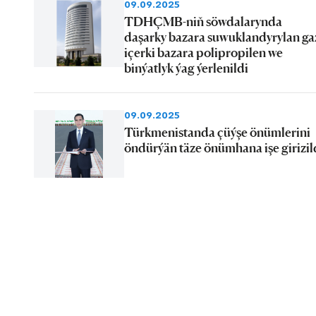
09.09.2025
TDHÇMB-niň söwdalarynda
daşarky bazara suwuklandyrylan ga
içerki bazara polipropilen we
binýatlyk ýag ýerlenildi
09.09.2025
Türkmenistanda çüýşe önümlerini
öndürýän täze önümhana işe girizil