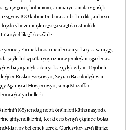
na garşy göreş bölüminiň, ammaryň binalary güýçli
niň sygymy 100 kubmetre barabar bolan dik çanlaryň
luşykçylar zerur işleri gysga wagtda üstünlikli
tanýerlilik görkezýärler.
inde ýerine ýetirmek hünärmenlerden ýokary başarnygy,
da şeýle hil sypatlaryny özünde jemleýän işgärler az
ýew başarjaňlyk bilen ýolbaşçylyk edýär. Tejribeli
şirleýjiler Ruslan Ereşowyň, Seýran Babakulyýewiň,
gçy Agamyrat Hüwjerowyň, sürüji Muzaffar
rini aýratyn belledi.
gärleriniň Köýtendag nebit önümleri kärhanasynda
ine girişendiklerini, Kerki etrabynyň çäginde bolsa
dyklaryny bellemek gerek. Gurluşykçylaryň ilimize-