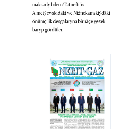
maksady bilen «Tatneftiň»
Almetýewskidäki we Nižnekamskiýdäki
önümçilik desgalaryna birnäçe gezek
baryp gördüler.