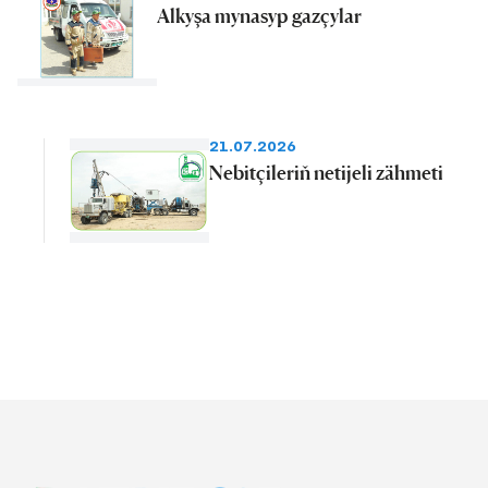
Alkyşa mynasyp gazçylar
21.07.2026
Nebitçileriň netijeli zähmeti