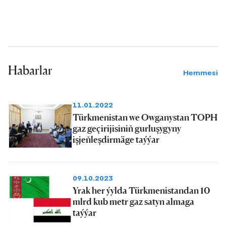
Habarlar
Hemmesi
11.01.2022
Türkmenistan we Owganystan TOPH
gaz geçirijisiniň gurluşygyny
işjeňleşdirmäge taýýar
09.10.2023
Yrak her ýylda Türkmenistandan 10
mlrd kub metr gaz satyn almaga
taýýar