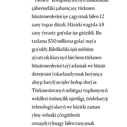
şäherindäki şahamçasy türkmen
hünärmenlerini işe çagyrmak bilen 12
sany topar düzdi. Häzirki wagtda 48
sany ýerasty guýular işe girizildi. Bu
taslama $30 milliona golaý maýa
goýuldy.Bilelikdäki işiň möhüm
aýratynlyklarynyň biri hem türkmen
hünärmenlerini taýýarlamak we hünär
derejesini ýokarlandyrmak boýunça
alnyp barylýan işler bolup durýar.
Türkmenistanyň nebitgaz toplumynyň
wekilleri önümçilik işjeňligi, öňdebaryjy
tehnologiýalaryň we häzirki zaman
ylmy-tehniki çözgütleriň
ornaşdyrylmagy bilen tanyşmak