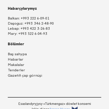
Habarçylarymyz
Balkan:
+993 222 6-09-01
Daşoguz:
+993 346 2-48-90
Lebap:
+993 422 3-26-83
Mary:
+993 522 6-04-93
Bölümler
Baş sahypa
Habarlar
Makalalar
Tenderler
Gazetiň çap görnüşi
TM
EN
RU
Içeri girmek
Esaslandyryjysy «Тürkmengaz» döwlet konserni