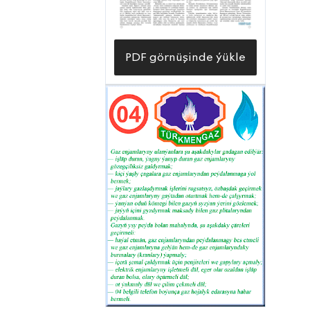
PDF görnüşinde ýükle