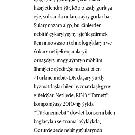
häsiýetlendirilýär, köp plastly gurluşa
eýe, şol sanda onlarça aýry gorlar bar.
Şulary nazara alyp, bu känlerden
nebitiň çykarylyşyny işjeňleşdirmek
üçin innowasion tehnologiýalaryň we
ýokary netijeli enjamlaryň
ornaşdyrylmagy aýratyn möhüm
ähmiýete eýedir.Şu maksat bilen
«Türkmennebit» DK daşary ýurtly
hyzmatdaşlar bilen hyzmatdaşlygyny
giňeldýär. Netijede, RF-iň “Tatneft”
kompaniýasy 2010-njy ýylda
“Türkmennebit” döwlet konserni bilen
baglaşylan şertnama laýyklykda,
Goturdepede nebit guýularynda