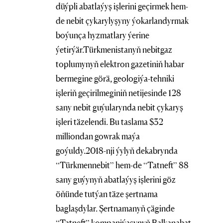
düýpli abatlaýyş işlerini geçirmek hem-
de nebit çykarylyşyny ýokarlandyrmak
boýunça hyzmatlary ýerine
ýetirýär.Türkmenistanyň nebitgaz
toplumynyň elektron gazetiniň habar
bermegine görä, geologiýa-tehniki
işleriň geçirilmeginiň netijesinde 128
sany nebit guýularynda nebit çykaryş
işleri täzelendi. Bu taslama $32
milliondan gowrak maýa
goýuldy.2018-nji ýylyň dekabrynda
“Türkmennebit” hem-de “Tatneft” 88
sany guýynyň abatlaýyş işlerini göz
öňünde tutýan täze şertnama
baglaşdylar. Şertnamanyň çäginde
“Tatneft” kompaniýasynyň Balkanabat