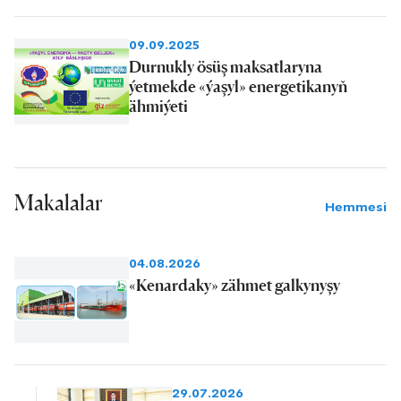
09.09.2025
Durnukly ösüş maksatlaryna
ýetmekde «ýaşyl» energetikanyň
ähmiýeti
Makalalar
Hemmesi
04.08.2026
«Kenardaky» zähmet galkynyşy
29.07.2026