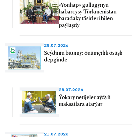
«Yonhap» gullugynyň
habarçysy Türkmenistan
baradaky täsirleri bilen
paýlaşdy
28.07.2026
Seýdiniň bitumy: önümçilik ösüşli
depginde
28.07.2026
Ýokary netijeler aýdyň
maksatlara atarýar
21.07.2026