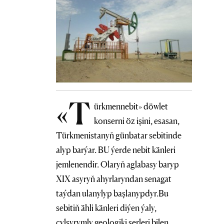
«T
ürkmennebit» döwlet
konserni öz işini, esasan,
Türkmenistanyň günbatar sebitinde
alyp barýar. BU ýerde nebit känleri
jemlenendir. Olaryň aglabasy baryp
XIX asyryň ahyrlaryndan senagat
taýdan ulanylyp başlanypdyr.Bu
sebitiň ähli känleri diýen ýaly,
çylşyrymly geologiki şerleri bilen