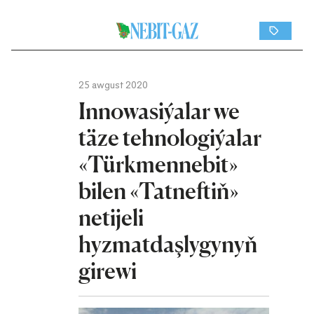
25 awgust 2020
Innowasiýalar we
täze tehnologiýalar
«Türkmennebit»
bilen «Tatneftiň»
netijeli
hyzmatdaşlygynyň
girewi