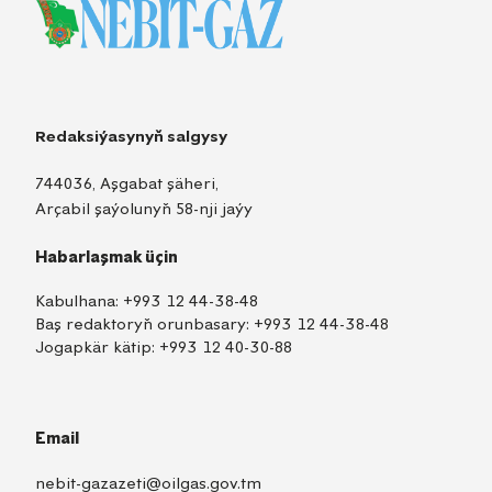
Redaksiýasynyň salgysy
744036, Aşgabat şäheri,
Arçabil şaýolunyň 58-nji jaýy
Habarlaşmak üçin
Kabulhana:
+993 12 44-38-48
Baş redaktoryň orunbasary:
+993 12 44-38-48
Jogapkär kätip:
+993 12 40-30-88
Email
nebit-gazazeti@oilgas.gov.tm