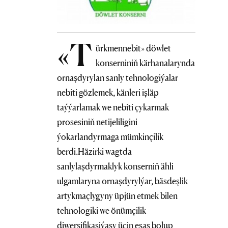
«T
ürkmennebit» döwlet
konserniniň kärhanalarynda
ornaşdyrylan sanly tehnologiýalar
nebiti gözlemek, känleri işläp
taýýarlamak we nebiti çykarmak
prosesiniň netijeliligini
ýokarlandyrmaga mümkinçilik
berdi.Häzirki wagtda
sanlylaşdyrmaklyk konserniň ähli
ulgamlaryna ornaşdyrylýar, bäsdeşlik
artykmaçlygyny üpjün etmek bilen
tehnologiki we önümçilik
diwersifikasiýasy üçin esas bolup