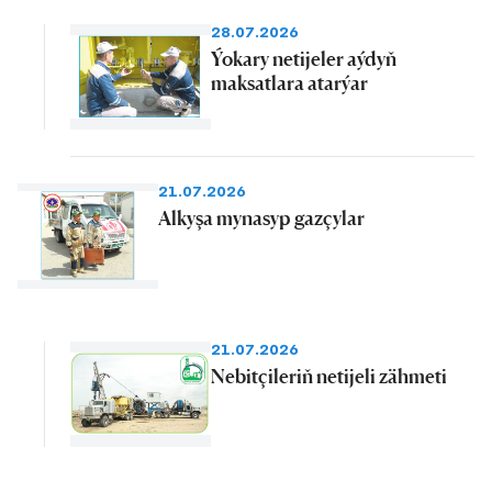
28.07.2026
Ýokary netijeler aýdyň
maksatlara atarýar
21.07.2026
Alkyşa mynasyp gazçylar
21.07.2026
Nebitçileriň netijeli zähmeti