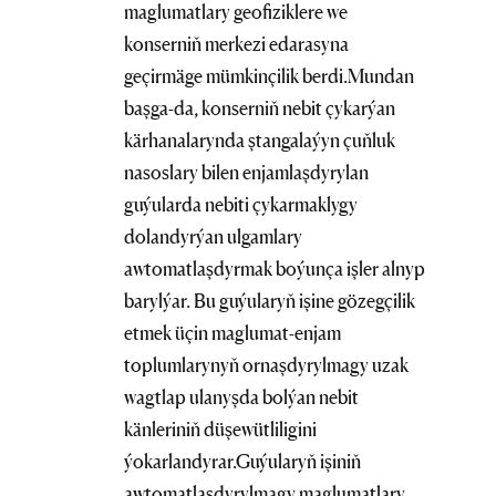
maglumatlary geofiziklere we
konserniň merkezi edarasyna
geçirmäge mümkinçilik berdi.Mundan
başga-da, konserniň nebit çykarýan
kärhanalarynda ştangalaýyn çuňluk
nasoslary bilen enjamlaşdyrylan
guýularda nebiti çykarmaklygy
dolandyrýan ulgamlary
awtomatlaşdyrmak boýunça işler alnyp
barylýar. Bu guýularyň işine gözegçilik
etmek üçin maglumat-enjam
toplumlarynyň ornaşdyrylmagy uzak
wagtlap ulanyşda bolýan nebit
känleriniň düşewütliligini
ýokarlandyrar.Guýularyň işiniň
awtomatlaşdyrylmagy maglumatlary