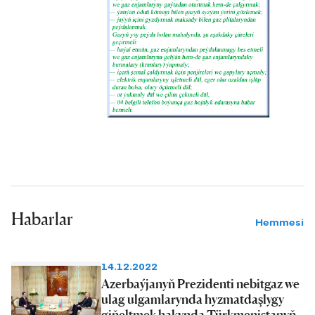
Habarlar
Hemmesi
14.12.2022
Azerbaýjanyň Prezidenti nebitgaz we
ulag ulgamlarynda hyzmatdaşlygy
giňeltmek hakynda Türkmenistanyň