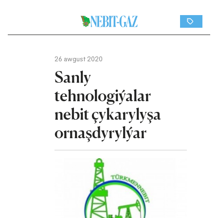
26 awgust 2020
Sanly
tehnologiýalar
nebit çykarylyşa
ornaşdyrylýar