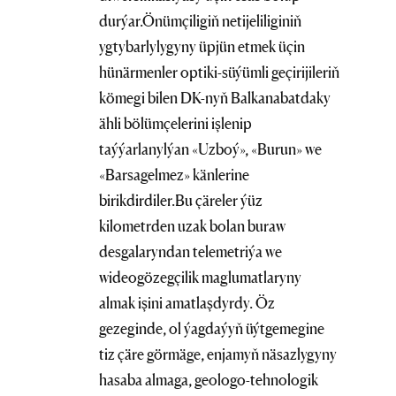
durýar.Önümçiligiň netijeliliginiň
ygtybarlylygyny üpjün etmek üçin
hünärmenler optiki-süýümli geçirijileriň
kömegi bilen DK-nyň Balkanabatdaky
ähli bölümçelerini işlenip
taýýarlanylýan «Uzboý», «Burun» we
«Barsagelmez» känlerine
birikdirdiler.Bu çäreler ýüz
kilometrden uzak bolan buraw
desgalaryndan telemetriýa we
wideogözegçilik maglumatlaryny
almak işini amatlaşdyrdy. Öz
gezeginde, ol ýagdaýyň üýtgemegine
tiz çäre görmäge, enjamyň näsazlygyny
hasaba almaga, geologo-tehnologik