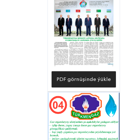
PDF görnüşinde ýükle