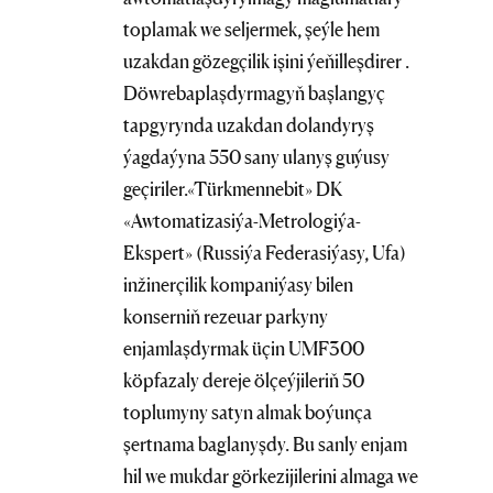
toplamak we seljermek, şeýle hem
uzakdan gözegçilik işini ýeňilleşdirer .
Döwrebaplaşdyrmagyň başlangyç
tapgyrynda uzakdan dolandyryş
ýagdaýyna 550 sany ulanyş guýusy
geçiriler.«Türkmennebit» DK
«Awtomatizasiýa-Metrologiýa-
Ekspert» (Russiýa Federasiýasy, Ufa)
inžinerçilik kompaniýasy bilen
konserniň rezeuar parkyny
enjamlaşdyrmak üçin UMF300
köpfazaly dereje ölçeýjileriň 50
toplumyny satyn almak boýunça
şertnama baglanyşdy. Bu sanly enjam
hil we mukdar görkezijilerini almaga we