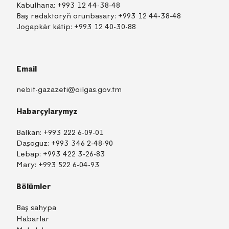
Kabulhana:
+993 12 44-38-48
Baş redaktoryň orunbasary:
+993 12 44-38-48
Jogapkär kätip:
+993 12 40-30-88
Email
nebit-gazazeti@oilgas.gov.tm
Habarçylarymyz
Balkan:
+993 222 6-09-01
Daşoguz:
+993 346 2-48-90
Lebap:
+993 422 3-26-83
Mary:
+993 522 6-04-93
Bölümler
Baş sahypa
Habarlar