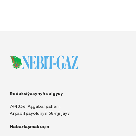
Redaksiýasynyň salgysy
744036, Aşgabat şäheri,
Arçabil şaýolunyň 58-nji jaýy
Habarlaşmak üçin