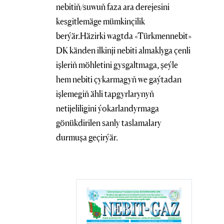
nebitiň/suwuň faza ara derejesini
kesgitlemäge mümkinçilik
berýär.Häzirki wagtda «Türkmennebit»
DK känden ilkinji nebiti almaklyga çenli
işleriň möhletini gysgaltmaga, şeýle
hem nebiti çykarmagyň we gaýtadan
işlemegiň ähli tapgyrlarynyň
netijeliligini ýokarlandyrmaga
gönükdirilen sanly taslamalary
durmuşa geçirýär.