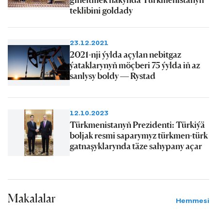
teklibini goldady
23.12.2021
2021-nji ýylda açylan nebitgaz
ýataklarynyň möçberi 75 ýylda iň az
sanlysy boldy — Rystad
12.10.2023
Türkmenistanyň Prezidenti: Türkiýä
boljak resmi saparymyz türkmen-türk
gatnaşyklarynda täze sahypany açar
Makalalar
Hemmesi