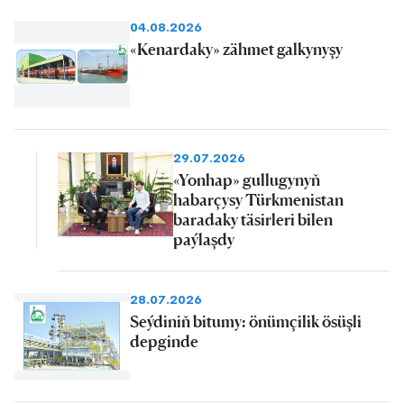
04.08.2026
«Kenardaky» zähmet galkynyşy
29.07.2026
«Yonhap» gullugynyň
habarçysy Türkmenistan
baradaky täsirleri bilen
paýlaşdy
28.07.2026
Seýdiniň bitumy: önümçilik ösüşli
depginde