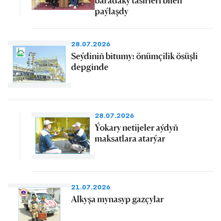
baradaky täsirleri bilen
paýlaşdy
28.07.2026
Seýdiniň bitumy: önümçilik ösüşli
depginde
28.07.2026
Ýokary netijeler aýdyň
maksatlara atarýar
21.07.2026
Alkyşa mynasyp gazçylar