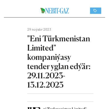
29 noýabr 2023
"Eni Türkmenistan
Limited"
kompaniýasy
tender yglan edýär:
29.11.2023-
13.12.2023