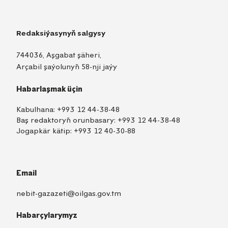
Redaksiýasynyň salgysy
744036, Aşgabat şäheri,
Arçabil şaýolunyň 58-nji jaýy
Habarlaşmak üçin
Kabulhana:
+993 12 44-38-48
Baş redaktoryň orunbasary:
+993 12 44-38-48
Jogapkär kätip:
+993 12 40-30-88
Email
nebit-gazazeti@oilgas.gov.tm
Habarçylarymyz