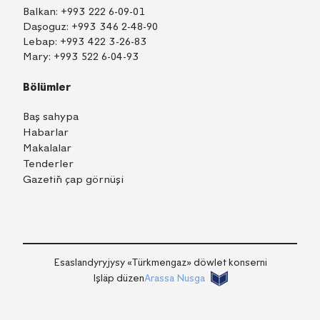
Balkan:
+993 222 6-09-01
Daşoguz:
+993 346 2-48-90
Lebap:
+993 422 3-26-83
Mary:
+993 522 6-04-93
Bölümler
Baş sahypa
Habarlar
Makalalar
Tenderler
Gazetiň çap görnüşi
TM
EN
RU
Içeri girmek
Esaslandyryjysy «Тürkmengaz» döwlet konserni
Işläp düzen
Arassa Nusga