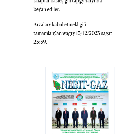
talaplar bäsleşigiñ tapgyrlarynda
beýan ediler.
Arzalary kabul etmekligiň
tamamlanýan wagty 13/12/2023 sagat
23:59.