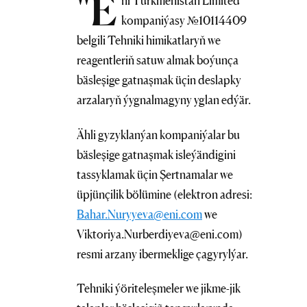
"E
ni Turkmenistan Limited"
kompaniýasy №10114409
belgili Tehniki himikatlaryň we
reagentleriň satuw almak boýunça
bäsleşige gatnaşmak üçin deslapky
arzalaryň ýygnalmagyny yglan edýär.
Ähli gyzyklanýan kompaniýalar bu
bäsleşige gatnaşmak isleýändigini
tassyklamak üçin Şertnamalar we
üpjünçilik bölümine (elektron adresi:
Bahar.Nuryyeva@eni.com
we
Viktoriya.Nurberdiyeva@eni.com)
resmi arzany ibermeklige çagyrylýar.
Tehniki ýöriteleşmeler we jikme-jik