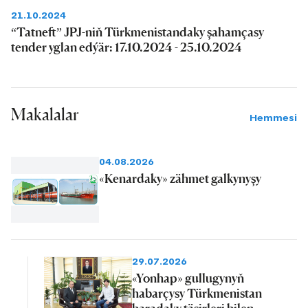
21.10.2024
“Tatneft” JPJ-niň Türkmenistandaky şahamçasy
tender yglan edýär: 17.10.2024 - 25.10.2024
Makalalar
Hemmesi
04.08.2026
«Kenardaky» zähmet galkynyşy
29.07.2026
«Yonhap» gullugynyň
habarçysy Türkmenistan