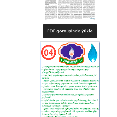
PDF görnüşinde ýükle