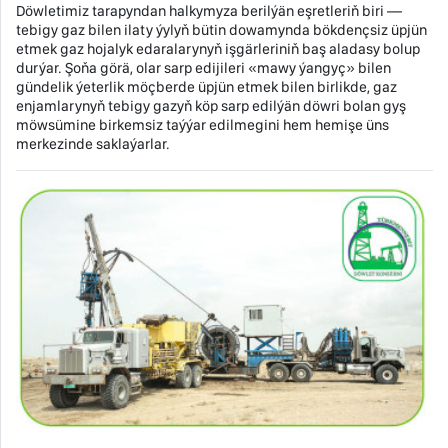
Döwletimiz tarapyndan halkymyza berilýän eşretleriň biri —
tebigy gaz bilen ilaty ýylyň bütin dowamynda bökdençsiz üpjün
etmek gaz hojalyk edaralarynyň işgärleriniň baş aladasy bolup
durýar. Şoňa görä, olar sarp edijileri «mawy ýangyç» bilen
gündelik ýeterlik möçberde üpjün etmek bilen birlikde, gaz
enjamlarynyň tebigy gazyň köp sarp edilýän döwri bolan gyş
möwsümine birkemsiz taýýar edilmegini hem hemişe üns
merkezinde saklaýarlar.