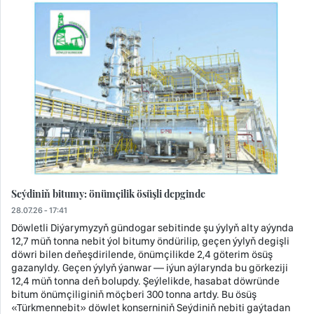
Seýdiniň bitumy: önümçilik ösüşli depginde
28.07.26 - 17:41
Döwletli Diýarymyzyň gündogar sebitinde şu ýylyň alty aýynda
12,7 müň tonna nebit ýol bitumy öndürilip, geçen ýylyň degişli
döwri bilen deňeşdirilende, önümçilikde 2,4 göterim ösüş
gazanyldy. Geçen ýylyň ýanwar — iýun aýlarynda bu görkeziji
12,4 müň tonna deň bolupdy. Şeýlelikde, hasabat döwründe
bitum önümçiliginiň möçberi 300 tonna artdy. Bu ösüş
«Türkmennebit» döwlet konserniniň Seýdiniň nebiti gaýtadan