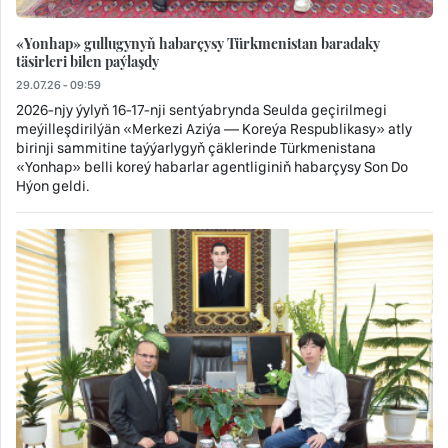
«Yonhap» gullugynyň habarçysy Türkmenistan baradaky
täsirleri bilen paýlaşdy
29.07.26 - 09:59
2026-njy ýylyň 16-17-nji sentýabrynda Seulda geçirilmegi
meýilleşdirilýän «Merkezi Aziýa — Koreýa Respublikasy» atly
birinji sammitine taýýarlygyň çäklerinde Türkmenistana
«Yonhap» belli koreý habarlar agentliginiň habarçysy Son Dо
Hýon geldi.