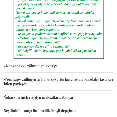
«Kenardaky» zähmet galkynyşy
«Yonhap» gullugynyň habarçysy Türkmenistan baradaky täsirleri
bilen paýlaşdy
Ýokary netijeler aýdyň maksatlara atarýar
Seýdiniň bitumy: önümçilik ösüşli depginde