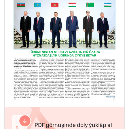
PDF görnüşinde doly ýükläp al