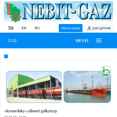
TM
EN
RU
Abuna ýazyl
Içeri girmek
MENÝU
21:33
«Kenardaky» zähmet galkynyşy
04.08.26 - 13:10