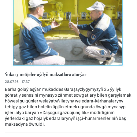
Ýokary netijeler aýdyň maksatlara atarýar
28.07.26 - 17:37
Barha golaýlaşýan mukaddes Garaşsyzlygymyzyň 35 ýyllyk
şöhratly senesini mynasyp zähmet sowgatlary bilen garşylamak
höwesi şu günler welaýatyň ilatyny we edara-kärhanalaryny
tebigy gaz bilen bolelin üpjün etmek ugrunda öwgä mynasyp
işleri alyp barýan «Daşoguzgazüpjünçilik» müdirliginiň
ýerlerdäki gaz hojalyk edaralarynyň işçi-hünärmenleriniň baş
maksadyna öwrüldi.