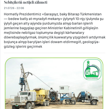
Nebitçileriň netijeli zähmeti
21.07.26 - 22:06
Hormatly Prezidentimiz «Garaşsyz, baky Bitarap Türkmenistan
— bedew batly at-myradyň mekany» ýylynyň 10-njy iýulynda şu
ýylyň geçen alty aýynda ýurdumyzda alnyp barlan işleriň
jemlerine bagyşlap geçiren Ministrler Kabinetiniň giňişleýin
mejlisinde nebitgaz toplumyna degişli kärhanalary
döwrebaplaşdyrmak, önümçilik kuwwatyny yzygiderli artdyrmak
boýunça alnyp barylýan işleri dowam etdirmegiň, geologiýa-
gözleg işlerini geçirmek