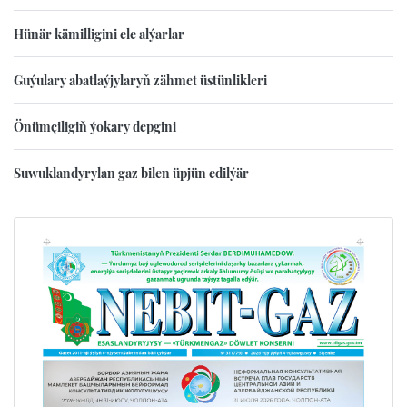
Hünär kämilligini ele alýarlar
Guýulary abatlaýjylaryň zähmet üstünlikleri
Önümçiligiň ýokary depgini
Suwuklandyrylan gaz bilen üpjün edilýär