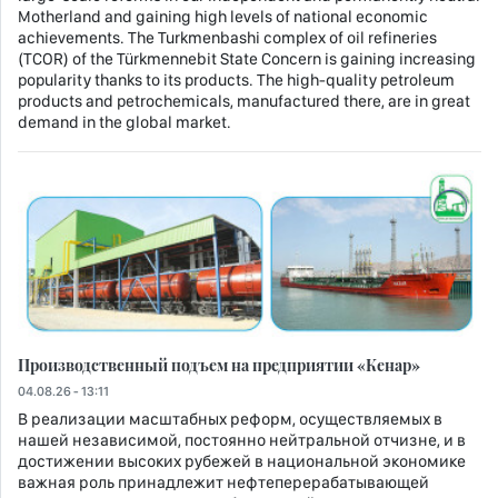
Motherland and gaining high levels of national economic
achievements. The Turkmenbashi complex of oil refineries
(TCOR) of the Türkmennebit State Concern is gaining increasing
popularity thanks to its products. The high-quality petroleum
products and petrochemicals, manufactured there, are in great
demand in the global market.
Производственный подъем на предприятии «Кенар»
04.08.26 - 13:11
В реализации масштабных реформ, осуществляемых в
нашей независимой, постоянно нейтральной отчизне, и в
достижении высоких рубежей в национальной экономике
важная роль принадлежит нефтеперерабатывающей