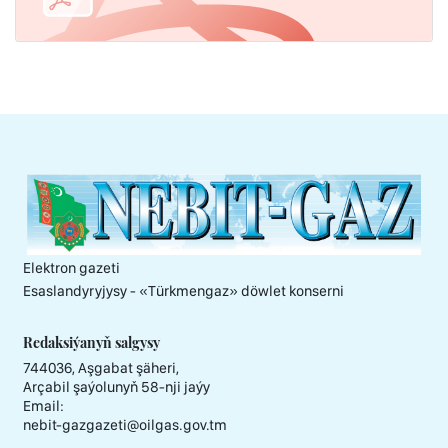
Elektron gazeti
Esaslandyryjysy - «Тürkmengaz» döwlet konserni
Redaksiýanyň salgysy
744036, Aşgabat şäheri,
Arçabil şaýolunyň 58-nji jaýy
Email:
nebit-gazgazeti@oilgas.gov.tm