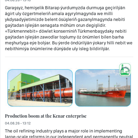
Garaşsyz, hemişelik Bitarap ýurdumyzda durmuşa geçirilýän
ägirt uly özgertmeleriň amala aşyrylmagynda we milli
ykdysadyýetimizde belent ösüşleriň gazanylmagynda nebiti
gaýtadan işleýän senagata möhüm orun degişlidir.
«Türkmennebit» döwlet konserniniň Türkmenbaşydaky nebiti
gaýtadan işleýän zawodlar toplumy öz önümleri bilen barha
meşhurlyga eýe bolýar. Bu ýerde öndürilýän ýokary hilli nebit we
nebithimiýa önümlerine dünýäde uly isleg bildirilýär.
Production boom at the Kenar enterprise
04.08.26 - 13:12
The oil refining industry plays a major role in implementing
large-scale reforms in our independent and permanently neutral