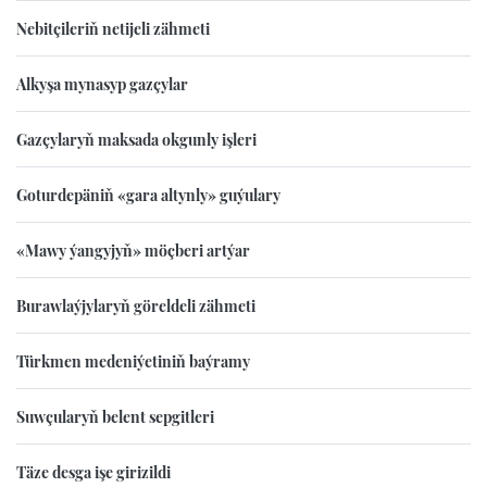
Nebitçileriň netijeli zähmeti
Alkyşa mynasyp gazçylar
Gazçylaryň maksada okgunly işleri
Goturdepäniň «gara altynly» guýulary
«Mawy ýangyjyň» möçberi artýar
Burawlaýjylaryň göreldeli zähmeti
Türkmen medeniýetiniň baýramy
Suwçularyň belent sepgitleri
Täze desga işe girizildi