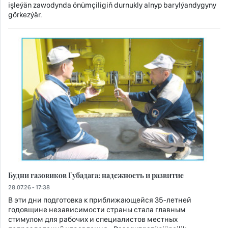
işleýän zawodynda önümçiligiň durnukly alnyp barylýandygyny
görkezýär.
Будни газовиков Губадага: надежность и развитие
28.07.26 - 17:38
В эти дни подготовка к приближающейся 35-летней
годовщине независимости страны стала главным
стимулом для рабочих и специалистов местных