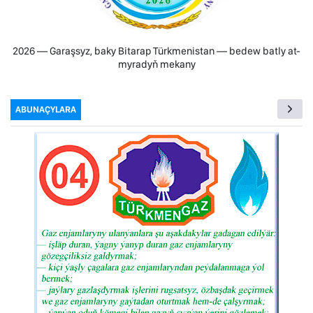
2026 — Garaşsyz, baky Bitarap Türkmenistan — bedew batly at-
myradyň mekany
ABUNAÇYLARA