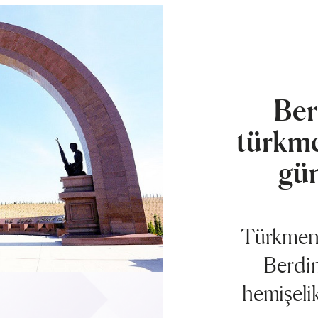
Be
türkme
gün
Türkmeni
Berdi
hemişeli