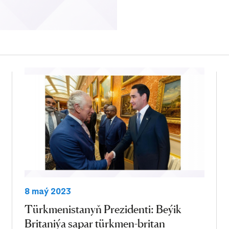
8 maý 2023
Türkmenistanyň Prezidenti: Beýik
Britaniýa sapar türkmen-britan