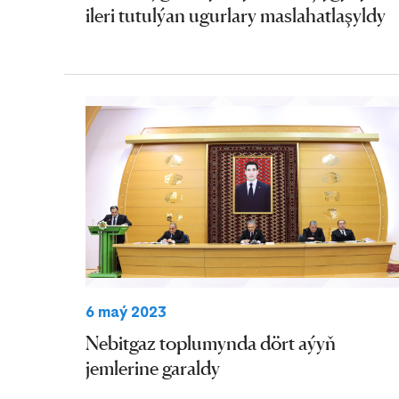
ileri tutulýan ugurlary maslahatlaşyldy
6 maý 2023
Nebitgaz toplumynda dört aýyň
jemlerine garaldy