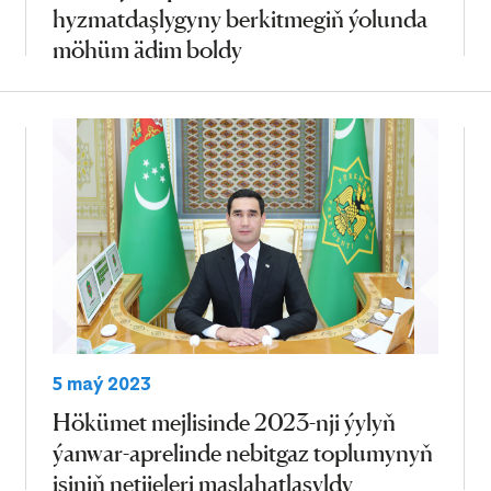
hyzmatdaşlygyny berkitmegiň ýolunda
möhüm ädim boldy
5 maý 2023
Hökümet mejlisinde 2023-nji ýylyň
ýanwar-aprelinde nebitgaz toplumynyň
işiniň netijeleri maslahatlaşyldy