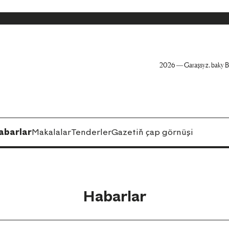
2026 — Garaşsyz, baky B
abarlar
Makalalar
Tenderler
Gazetiň çap görnüşi
Habarlar