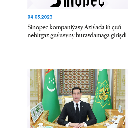
04.05.2023
Sinopec kompaniýasy Aziýada iň çuň
nebitgaz guýusyny burawlamaga girişdi