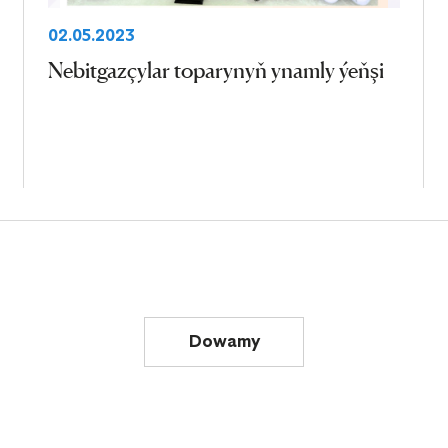
02.05.2023
Nebitgazçylar toparynyň ynamly ýeňşi
Dowamy