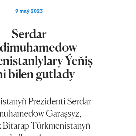
9 maý 2023
Serdar
rdimuhamedow
nistanlylary Ýeňiş
i bilen gutlady
stanyň Prezidenti Serdar
muhamedow Garaşsyz,
k Bitarap Türkmenistanyň