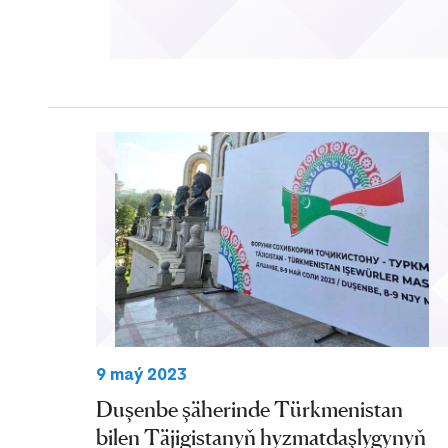
9 maý 2023
Duşenbe şäherinde Türkmenistan
bilen Täjigistanyň hyzmatdaşlygynyň