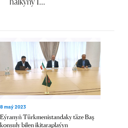
halkyny 1...
8 maý 2023
Eýranyň Türkmenistandaky täze Baş
konsuly bilen ikitaraplaýyn