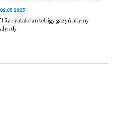
02.05.2023
Täze ýatakdan tebigy gazyň akymy
alyndy