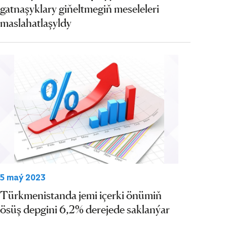
gatnaşyklary giňeltmegiň meseleleri
maslahatlaşyldy
5 maý 2023
Türkmenistanda jemi içerki önümiň
ösüş depgini 6,2% derejede saklanýar