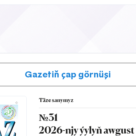
Gazetiň çap görnüşi
Täze sanymyz
№31
2026-njy ýylyň awgust 