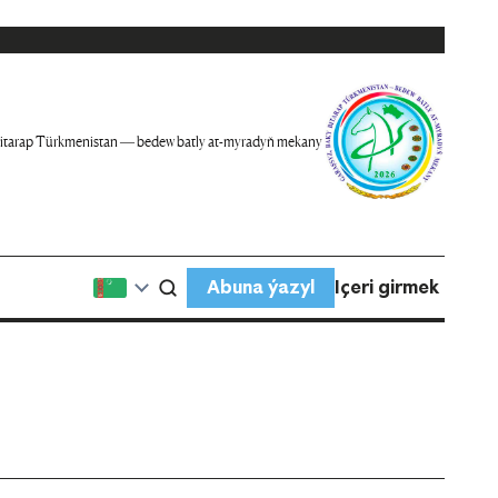
itarap Türkmenistan — bedew batly at-myradyň mekany
Abuna ýazyl
Içeri girmek