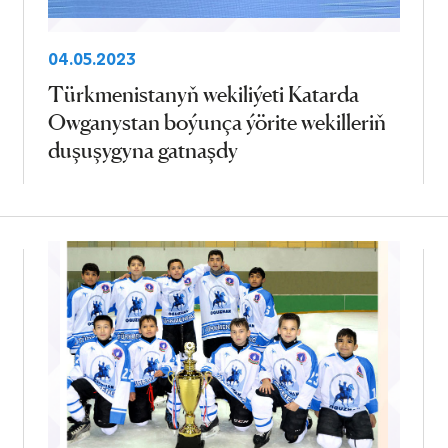
04.05.2023
Türkmenistanyň wekiliýeti Katarda
Owganystan boýunça ýörite wekilleriň
duşuşygyna gatnaşdy