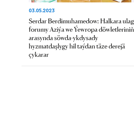
03.05.2023
Serdar Berdimuhamedow: Halkara ulag
forumy Aziýa we Ýewropa döwletleriniň
arasynda söwda-ykdysady
hyzmatdaşlygy hil taýdan täze derejä
çykarar