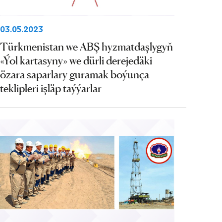
03.05.2023
Türkmenistan we ABŞ hyzmatdaşlygyň
«Ýol kartasyny» we dürli derejedäki
özara saparlary guramak boýunça
teklipleri işläp taýýarlar