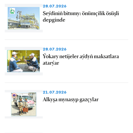
28.07.2026
Seýdiniň bitumy: önümçilik ösüşli
depginde
28.07.2026
Ýokary netijeler aýdyň maksatlara
atarýar
21.07.2026
Alkyşa mynasyp gazçylar