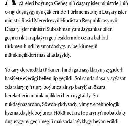
çäreleri boýunça Geňeşiniň daşary işler ministrleriniň
6-njy duşuşygynyň çäklerinde Türkmenistanyň Daşary işler
ministri Raşid Meredowyň Hindistan Respublikasynyň
Daşary işler ministri Subrahmaniýam Jaýşankar bilen
geçiren ikitaraplaýyn gepleşiklerinde özara bähbitli
türkmen-hindi hyzmatdaşlygyny berkitmegiň
mümkinçilikleri maslahatlaşyldy.
Ýokary derejedäki türkmen-hindi gatnaşyklaryň yzygiderli
häsiýete eýedigi bellenilip geçildi. Şol sanda daşary syýasat
edaralarynyň ugry boýunça alnyp barylýan özara
hereketleriň mümkinçilikleri hem nygtaldy. Şu
nukdaýnazardan, Söwda-ykdysady, ylmy we tehnologiki
hyzmatdaşlyk boýunça Hökümetara toparynyň nobatdaky
duşuşygyny geçirmegiň maksada laýyklygy beýan edildi.