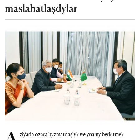
maslahatlaşdylar
A
ziýada özara hyzmatdaşlyk we ynamy berkitmek