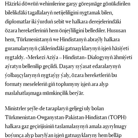
Häzirki döwrüň wehimlerine garşy göreşmäge gönükdirilen
bilelikdäki tagallalaryň netijeliligini nygtamak bilen,
diplomatlar iki ýurduň sebit we halkara derejelerindäki
özara hereketleriniň hem önjeýliligini bellediler. Hususan
hem, Türkmenistanyň we Hindistanyň abraýly halkara
guramalarynyň çäklerindäki gatnaşyklarynyň işjeň häsiýeti
nygtaldy. «Merkezi Aziýa – Hindistan» Dialogynyň ähmiýeti
aýratyn bellenilip geçildi. Daşary syýasat edaralarynyň
ýolbaşçylarynyň nygtaýşy ýaly, özara hereketleriň bu
formaty meseleleriň giň toplumyny işjeň ara alyp
maslahatlaşmaga mümkinçilik berýär.
Ministrler şeýle-de taraplaryň geljegi uly bolan
Türkmenistan-Owganystan-Pakistan-Hindistan (TOPH)
halkara gaz geçirijisiniň taslamalasynyň amala aşyrylmagy
boýunça alyp barylýan işjeň gatnaşyklaryny hem belläp