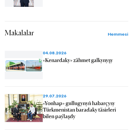
Makalalar
Hemmesi
04.08.2026
«Kenardaky» zähmet galkynyşy
29.07.2026
«Yonhap» gullugynyň habarçysy
Türkmenistan baradaky täsirleri
bilen paýlaşdy