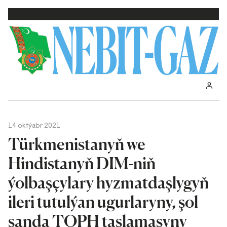
14 oktýabr 2021
Türkmenistanyň we
Hindistanyň DIM-niň
ýolbaşçylary hyzmatdaşlygyň
ileri tutulýan ugurlaryny, şol
sanda TOPH taslamasyny