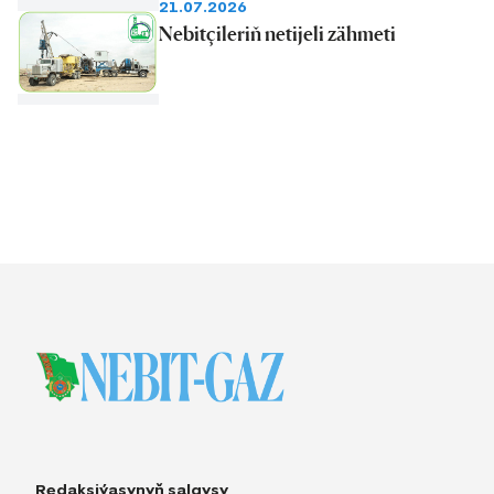
21.07.2026
Nebitçileriň netijeli zähmeti
Redaksiýasynyň salgysy