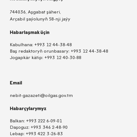
744036, Aşgabat şäheri,
Arçabil şaýolunyň 58-nji jaýy
Habarlaşmak üçin
Kabulhana:
+993 12 44-38-48
Baş redaktoryň orunbasary:
+993 12 44-38-48
Jogapkär kätip:
+993 12 40-30-88
Email
nebit-gazazeti@oilgas.gov.tm
Habarçylarymyz
Balkan:
+993 222 6-09-01
Daşoguz:
+993 346 2-48-90
Lebap:
+993 422 3-26-83