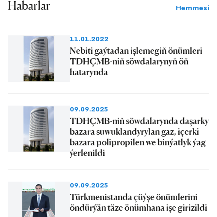
Habarlar
Hemmesi
11.01.2022
Nebiti gaýtadan işlemegiň önümleri
TDHÇMB-niň söwdalarynyň öň
hatarynda
09.09.2025
TDHÇMB-niň söwdalarynda daşarky
bazara suwuklandyrylan gaz, içerki
bazara polipropilen we binýatlyk ýag
ýerlenildi
09.09.2025
Türkmenistanda çüýşe önümlerini
öndürýän täze önümhana işe girizildi