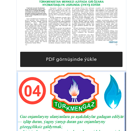
PDF görnüşinde ýükle