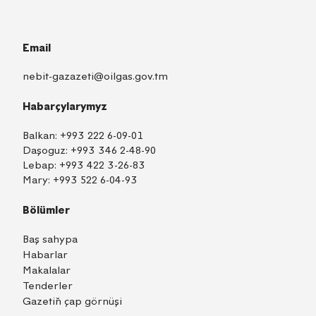
Email
nebit-gazazeti@oilgas.gov.tm
Habarçylarymyz
Balkan:
+993 222 6-09-01
Daşoguz:
+993 346 2-48-90
Lebap:
+993 422 3-26-83
Mary:
+993 522 6-04-93
Bölümler
Baş sahypa
Habarlar
Makalalar
Tenderler
Gazetiň çap görnüşi