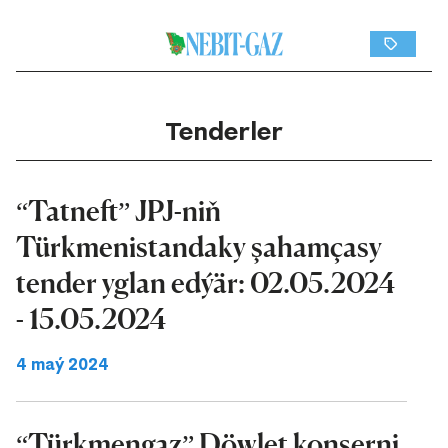
Tenderler
“Tatneft” JPJ-niň
Türkmenistandaky şahamçasy
tender yglan edýär: 02.05.2024
- 15.05.2024
4 maý 2024
“Türkmengaz” Döwlet konserni