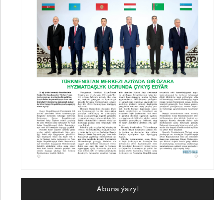
Abuna ýazyl