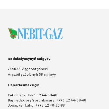
Redaksiýasynyň salgysy
744036, Aşgabat şäheri,
Arçabil şaýolunyň 58-nji jaýy
Habarlaşmak üçin
Kabulhana:
+993 12 44-38-48
Baş redaktoryň orunbasary:
+993 12 44-38-48
Jogapkär kätip:
+993 12 40-30-88