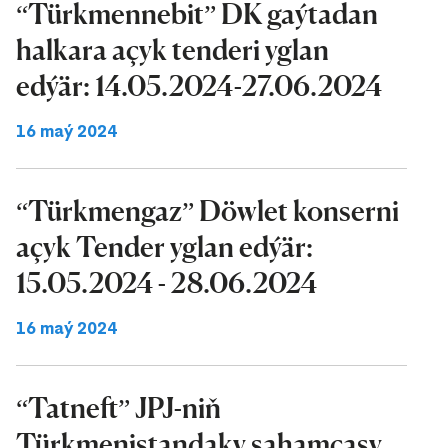
“Türkmennebit” DK gaýtadan
halkara açyk tenderi yglan
edýär: 14.05.2024-27.06.2024
16 maý 2024
“Türkmengaz” Döwlet konserni
açyk Tender yglan edýär:
15.05.2024 - 28.06.2024
16 maý 2024
“Tatneft” JPJ-niň
Türkmenistandaky şahamçasy