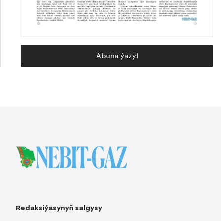
Abuna ýazyl
Redaksiýasynyň salgysy