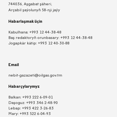
744036, Aşgabat şäheri,
Arçabil şaýolunyň 58-nji jaýy
Habarlaşmak üçin
Kabulhana:
+993 12 44-38-48
Baş redaktoryň orunbasary:
+993 12 44-38-48
Jogapkär kätip:
+993 12 40-30-88
Email
nebit-gazazeti@oilgas.gov.tm
Habarçylarymyz
Balkan:
+993 222 6-09-01
Daşoguz:
+993 346 2-48-90
Lebap:
+993 422 3-26-83
Mary:
+993 522 6-04-93