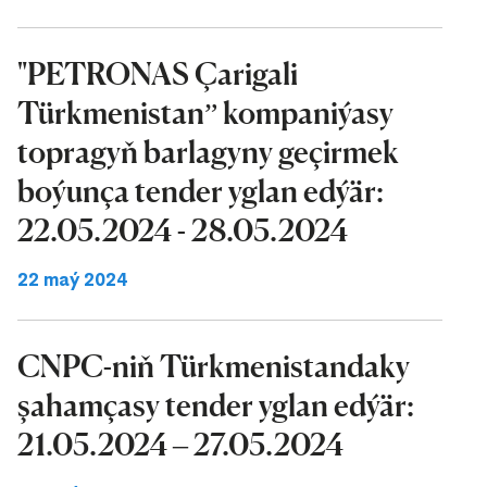
"PETRONAS Çarigali
Türkmenistan” kompaniýasy
topragyň barlagyny geçirmek
boýunça tender yglan edýär:
22.05.2024 - 28.05.2024
22 maý 2024
CNPC-niň Türkmenistandaky
şahamçasy tender yglan edýär:
21.05.2024 – 27.05.2024