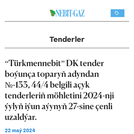
Tenderler
“Türkmennebit” DK tender
boýunça toparyň adyndan
№-133, 44/4 belgili açyk
tenderleriň möhletini 2024-nji
ýylyň iýun aýynyň 27-sine çenli
uzaldýar.
22 maý 2024