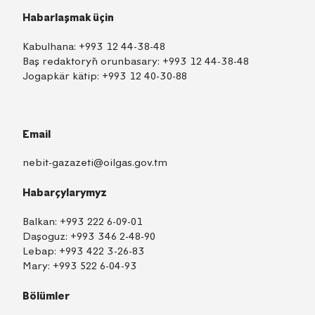
Habarlaşmak üçin
Kabulhana:
+993 12 44-38-48
Baş redaktoryň orunbasary:
+993 12 44-38-48
Jogapkär kätip:
+993 12 40-30-88
Email
nebit-gazazeti@oilgas.gov.tm
Habarçylarymyz
Balkan:
+993 222 6-09-01
Daşoguz:
+993 346 2-48-90
Lebap:
+993 422 3-26-83
Mary:
+993 522 6-04-93
Bölümler