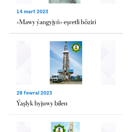
14 mart 2023
«Mawy ýangyjyň» eşretli höziri
28 fewral 2023
Ýaşlyk hyjuwy bilen