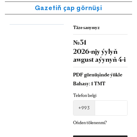
Gazetiň çap görnüşi
Täze sanymyz
№31
2026-njy ýylyň
awgust aýynyň 4-i
PDF görnüşinde ýükle
Bahasy: 1 TMT
Telefon belgi
+993
Oňden tölenenmi?