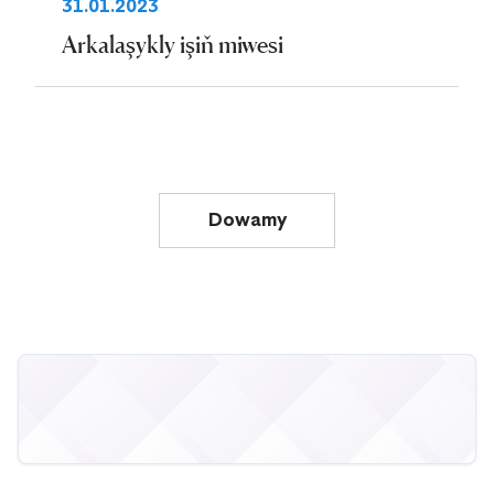
31.01.2023
Arkalaşykly işiň miwesi
Dowamy