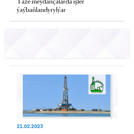
Täze meýdançalarda işler
ýaýbaňlandyrylýar
21.02.2023