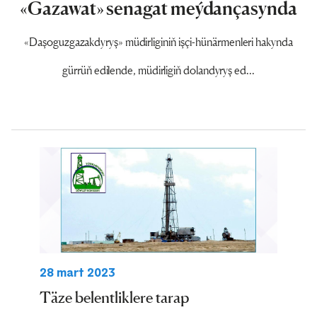
«Gazawat» senagat meýdançasynda
«Daşoguzgazakdyryş» müdirliginiň işçi-hünärmenleri hakynda
gürrüň edilende, müdirligiň dolandyryş ed...
28 mart 2023
Täze belentliklere tarap